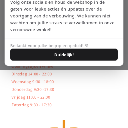
Volg onze socials en houd de webshop in de
Bedrijfsgegevens
gaten voor leuke acties én updates over de
voortgang van de verbouwing. We kunnen niet
Kvk: 92360416
wachten om jullie straks te verwelkomen in onze
vernieuwde winkel!
BTW: NL003663643B11
Bedankt voor jullie begrip en geduld! 💙
Winkel Adress : Eglantier 141 7329 DD
Duidelijk!
Openingstijden winkel
Dinsdag 14:00 - 22:00
Woensdag 9:30 - 18:00
Donderdag 9:30 -17:30
Vrijdag 11:00 - 22:00
Zaterdag 9:30 - 17:30