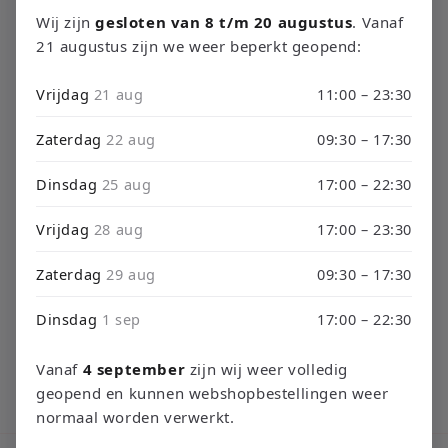
o
Wij zijn
gesloten van 8 t/m 20 augustus
. Vanaf
21 augustus zijn we weer beperkt geopend:
l
Filtrar y ordenar
0 productos
Vrijdag
21 aug
11:00 – 23:30
e
c
Zaterdag
22 aug
09:30 – 17:30
c
Dinsdag
25 aug
17:00 – 22:30
No se encontró ningún producto
i
Vrijdag
28 aug
17:00 – 23:30
Usa menos filtros o
elimínalos todos
ó
Zaterdag
29 aug
09:30 – 17:30
n
Dinsdag
1 sep
17:00 – 22:30
:
Vanaf
4 september
zijn wij weer volledig
geopend en kunnen webshopbestellingen weer
normaal worden verwerkt.