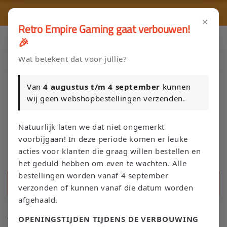
Ir
directamente
⭐ 80+ reviews | ✔ WebwinkelKeur
🚚 G
al contenido
×
Retro Empire Gaming gaat verbouwen!
Klik Hier en Verkoop je Game of TCG collectie aan Retro Empire
🎉
→ WhatsApp 💬
Wat betekent dat voor jullie?
Nieuw: zoek je Magic-deck automatisch op in onze voorraad.
Van
4 augustus t/m 4 september
kunnen
wij geen webshopbestellingen verzenden.
Carrito
Natuurlijk laten we dat niet ongemerkt
voorbijgaan! In deze periode komen er leuke
acties voor klanten die graag willen bestellen en
het geduld hebben om even te wachten. Alle
bestellingen worden vanaf 4 september
Búsqueda
verzonden of kunnen vanaf die datum worden
afgehaald.
C
TCG Accessoires
OPENINGSTIJDEN TIJDENS DE VERBOUWING