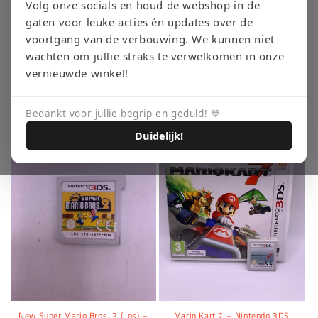
Volg onze socials en houd de webshop in de
Pokémon Moon – Nintendo 3DS
Pokémon Alpha Sapphire (NL) –
gaten voor leuke acties én updates over de
Nintendo 3DS
Precio
€34,95 EUR
voortgang van de verbouwing. We kunnen niet
Precio
€69,95 EUR
habitual
wachten om jullie straks te verwelkomen in onze
habitual
vernieuwde winkel!
Agregar al carrito
Agregar al carrito
Bedankt voor jullie begrip en geduld! 💙
Duidelijk!
New Super Mario Bros. 2 (Los) –
Mario Kart 7 – Nintendo 3DS