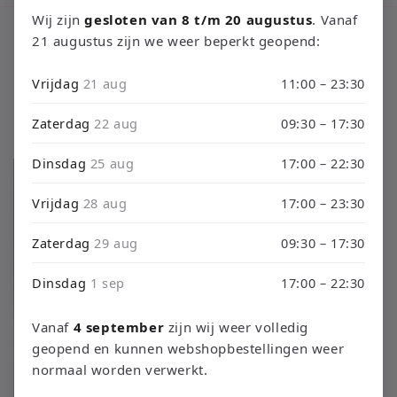
Wij zijn
gesloten van 8 t/m 20 augustus
. Vanaf
C
3DS Games
21 augustus zijn we weer beperkt geopend:
o
Vrijdag
21 aug
11:00 – 23:30
l
Zaterdag
22 aug
09:30 – 17:30
Filtrar y ordenar
55 productos
e
Dinsdag
25 aug
17:00 – 22:30
c
Vrijdag
28 aug
17:00 – 23:30
c
i
Zaterdag
29 aug
09:30 – 17:30
ó
Dinsdag
1 sep
17:00 – 22:30
n
Vanaf
4 september
zijn wij weer volledig
:
geopend en kunnen webshopbestellingen weer
normaal worden verwerkt.