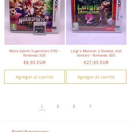
Mario Sports Superstars (ITA) -
Luigi's Mansion 2 (Sealed, met
Nintendo 3DS
sticker) - Nintendo 3DS
Precio
€8,95 EUR
Precio
€27,95 EUR
habitual
habitual
Agregar al carrito
Agregar al carrito
1
2
3
Bedrijfsgegevens