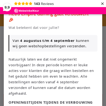
Ir
×
143
Reviews
directamente
9,9
al contenido
×
Retro Empire Gaming gaat verbouwen!
🎉
🎮 
🚚 Gratis verzending vanaf €75 NL / €100 BE
Wat betekent dat voor jullie?
Klik Hier en Verkoop je Game of TCG collectie aan Retro Empire
→ WhatsApp 💬
Van
4 augustus t/m 4 september
kunnen
Nieuw: zoek je Magic-deck automatisch op in onze voorraad.
wij geen webshopbestellingen verzenden.
Natuurlijk laten we dat niet ongemerkt
voorbijgaan! In deze periode komen er leuke
Carrito
acties voor klanten die graag willen bestellen en
het geduld hebben om even te wachten. Alle
bestellingen worden vanaf 4 september
verzonden of kunnen vanaf die datum worden
afgehaald.
Búsqueda
OPENINGSTIJDEN TIJDENS DE VERBOUWING