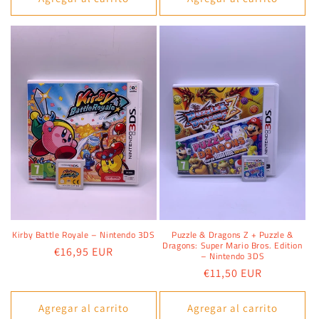
Kirby Battle Royale – Nintendo 3DS
Puzzle & Dragons Z + Puzzle &
Dragons: Super Mario Bros. Edition
Precio
€16,95 EUR
– Nintendo 3DS
habitual
Precio
€11,50 EUR
habitual
Agregar al carrito
Agregar al carrito