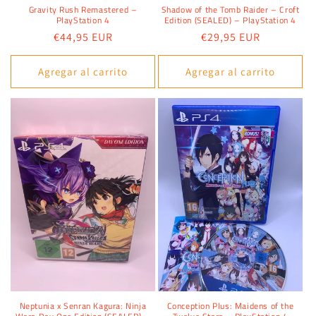
Gravity Rush Remastered –
Shadow of the Tomb Raider – Croft
PlayStation 4
Edition (SEALED) – PlayStation 4
Precio
€44,95 EUR
Precio
€29,95 EUR
habitual
habitual
Agregar al carrito
Agregar al carrito
Neptunia x Senran Kagura: Ninja
Conception Plus: Maidens of the