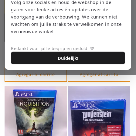
ó
Volg onze socials en houd de webshop in de
gaten voor leuke acties én updates over de
n
voortgang van de verbouwing. We kunnen niet
:
wachten om jullie straks te verwelkomen in onze
vernieuwde winkel!
Playstation 4 Console (Model 1)
Playstation 4 Console (Model 1)
Bedankt voor jullie begrip en geduld! 💙
(Wit)
(Zwart)
Duidelijk!
Precio
€155,00 EUR
Precio
€90,00 EUR
habitual
habitual
Agregar al carrito
Agregar al carrito