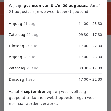
Wij zijn
gesloten van 8 t/m 20 augustus
. Vanaf
Kortingscode tijdens ons verbouwing10% Korting op Games en
Consoles : Verbouwing2026
21 augustus zijn we weer beperkt geopend:
⚠️ LET
⚠️ PLEASE NOTE: Orders placed from August 4 through
sept
Vrijdag
21 aug
11:00 – 23:30
September 3 will be shipped on September 4 due to our
septembe
store renovation. Thank you for your understanding!
Zaterdag
22 aug
09:30 – 17:30
C
Playstation 4
Dinsdag
25 aug
17:00 – 22:30
o
Vrijdag
28 aug
17:00 – 23:30
l
Zaterdag
29 aug
09:30 – 17:30
Filtrar y ordenar
89 productos
e
Dinsdag
1 sep
17:00 – 22:30
c
c
Vanaf
4 september
zijn wij weer volledig
geopend en kunnen webshopbestellingen weer
i
normaal worden verwerkt.