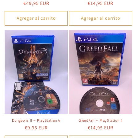
Precio
€49,95 EUR
Precio
€14,95 EUR
habitual
habitual
Agregar al carrito
Agregar al carrito
Dungeons II – PlayStation 4
GreedFall – PlayStation 4
Precio
€9,95 EUR
Precio
€14,95 EUR
habitual
habitual