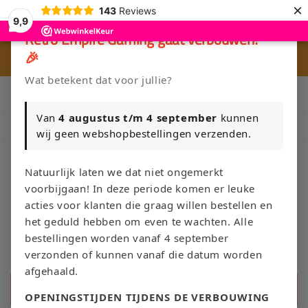
Ir
×
143
Reviews
directamente
9,9
al contenido
×
Retro Empire Gaming gaat verbouwen!
🎉
🎮 
🚚 Gratis verzending vanaf €75 NL / €100 BE
Wat betekent dat voor jullie?
Klik Hier en Verkoop je Game of TCG collectie aan Retro Empire
→ WhatsApp 💬
Van
4 augustus t/m 4 september
kunnen
Nieuw: zoek je Magic-deck automatisch op in onze voorraad.
wij geen webshopbestellingen verzenden.
Natuurlijk laten we dat niet ongemerkt
voorbijgaan! In deze periode komen er leuke
Carrito
acties voor klanten die graag willen bestellen en
het geduld hebben om even te wachten. Alle
bestellingen worden vanaf 4 september
verzonden of kunnen vanaf die datum worden
afgehaald.
Búsqueda
OPENINGSTIJDEN TIJDENS DE VERBOUWING