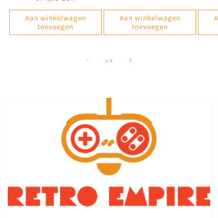
prijs
Aan winkelwagen
Aan winkelwagen
A
toevoegen
toevoegen
van
1
/
4