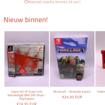
⏱️Meestal reactie binnen 24 uur!
Nieuw binnen!
Silent Hill JP (Case licht
Minecraft - Nintendo Switch
Pokém
beschadigd) (Met OBI Strip) -
Normale
€24,95 EUR
PlayStation
prijs
Normale
€74,95 EUR