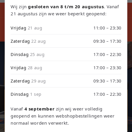
Wij zijn
gesloten van 8 t/m 20 augustus
. Vanaf
Kortingscode tijdens ons verbouwing10% Korting op Games en
Consoles : Verbouwing2026
21 augustus zijn we weer beperkt geopend:
⚠️ LET
⚠️ PLEASE NOTE: Orders placed from August 4 through
sept
Vrijdag
21 aug
11:00 – 23:30
September 3 will be shipped on September 4 due to our
septembe
store renovation. Thank you for your understanding!
Zaterdag
22 aug
09:30 – 17:30
Dinsdag
25 aug
17:00 – 22:30
Retro Games, Consoles & TCG
Vrijdag
28 aug
17:00 – 23:30
Ontdek onze collectie retro games, refurbished consoles en
trading card games.
Zaterdag
29 aug
09:30 – 17:30
Dinsdag
1 sep
17:00 – 22:30
Games & Consoles
Vanaf
4 september
zijn wij weer volledig
Trading Card Games
geopend en kunnen webshopbestellingen weer
normaal worden verwerkt.
TCG Events