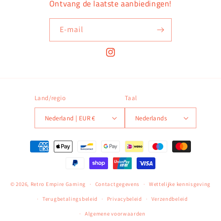
Ontvang de laatste aanbiedingen!
E‑mail
Instagram
Land/regio
Taal
Nederland | EUR €
Nederlands
Betaalmethoden
© 2026,
Retro Empire Gaming
Contactgegevens
Wettelijke kennisgeving
Terugbetalingsbeleid
Privacybeleid
Verzendbeleid
Algemene voorwaarden