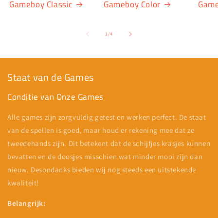
Gameboy Classic
Gameboy Color
Game
van
1
/
4
Staat van de Games
Conditie van Onze Games
Alle games zijn zorgvuldig getest en werken perfect. De staat
van de spellen is goed, maar houd er rekening mee dat ze
tweedehands zijn. Dit betekent dat de schijfjes krasjes kunnen
bevatten en de doosjes misschien wat minder mooi zijn dan
nieuw. Desondanks bieden wij nog steeds een uitstekende
kwaliteit!
Belangrijk: