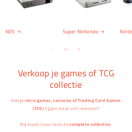
NES
Super Nintendo
Nint
van
1
/
5
Verkoop je games of TCG
collectie
Heb je
retro games, consoles of Trading Card Games
(TCG)
liggen die je wilt verkopen?
Wij kopen losse items én
complete collecties
.