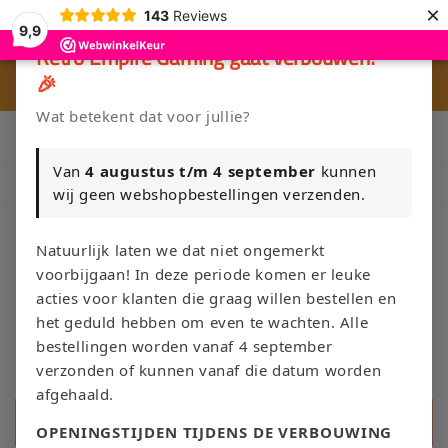
Meteen
×
143
Reviews
naar de
9,9
content
×
Retro Empire Gaming gaat verbouwen!
🎉
🎮 
🚚 Gratis verzending vanaf €75 NL / €100 BE
Wat betekent dat voor jullie?
Klik Hier en Verkoop je Game of TCG collectie aan Retro Empire
→ WhatsApp 💬
Van
4 augustus t/m 4 september
kunnen
Nieuw: zoek je Magic-deck automatisch op in onze voorraad.
wij geen webshopbestellingen verzenden.
Natuurlijk laten we dat niet ongemerkt
voorbijgaan! In deze periode komen er leuke
Winkelwage
acties voor klanten die graag willen bestellen en
het geduld hebben om even te wachten. Alle
bestellingen worden vanaf 4 september
verzonden of kunnen vanaf die datum worden
afgehaald.
Zoeken
OPENINGSTIJDEN TIJDENS DE VERBOUWING