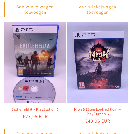
prijs
prijs
Aan winkelwagen
Aan winkelwagen
toevoegen
toevoegen
Battlefield 6 - PlayStation 5
Nioh 3 (Steelbook edition) –
PlayStation 5
Normale
€27,95 EUR
Normale
€49,95 EUR
prijs
prijs
Aan winkelwagen
Aan winkelwagen