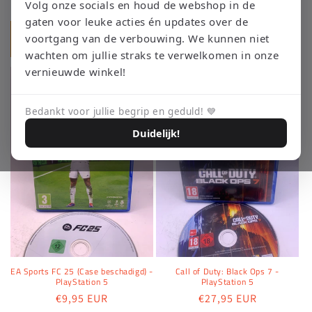
Normale
€31,95 EUR
Volg onze socials en houd de webshop in de
prijs
prijs
gaten voor leuke acties én updates over de
Aan winkelwagen
Aan winkelwagen
voortgang van de verbouwing. We kunnen niet
toevoegen
toevoegen
wachten om jullie straks te verwelkomen in onze
vernieuwde winkel!
Bedankt voor jullie begrip en geduld! 💙
Duidelijk!
EA Sports FC 25 (Case beschadigd) -
Call of Duty: Black Ops 7 -
PlayStation 5
PlayStation 5
Normale
€9,95 EUR
Normale
€27,95 EUR