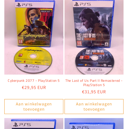
Cyberpunk 2077 - PlayStation 5
The Last of Us Part II Remastered -
PlayStation 5
Normale
€29,95 EUR
Normale
€31,95 EUR
prijs
prijs
Aan winkelwagen
Aan winkelwagen
toevoegen
toevoegen