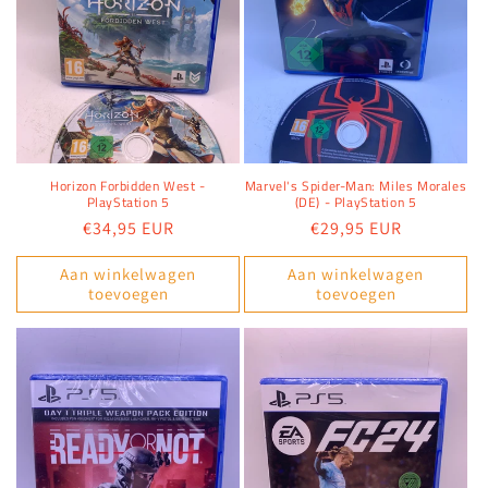
Horizon Forbidden West -
Marvel's Spider-Man: Miles Morales
PlayStation 5
(DE) - PlayStation 5
Normale
€34,95 EUR
Normale
€29,95 EUR
prijs
prijs
Aan winkelwagen
Aan winkelwagen
toevoegen
toevoegen