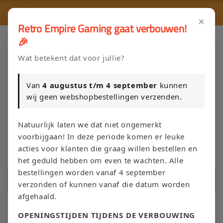
Meteen
🎮 
naar de
🚚 Gratis verzending vanaf €75 NL / €100 BE
content
×
Retro Empire Gaming gaat verbouwen!
Klik Hier en Verkoop je Game of TCG collectie aan Retro Empire
🎉
→ WhatsApp 💬
Wat betekent dat voor jullie?
Nieuw: zoek je Magic-deck automatisch op in onze voorraad.
Van
4 augustus t/m 4 september
kunnen
wij geen webshopbestellingen verzenden.
Winkelwage
Natuurlijk laten we dat niet ongemerkt
voorbijgaan! In deze periode komen er leuke
acties voor klanten die graag willen bestellen en
het geduld hebben om even te wachten. Alle
bestellingen worden vanaf 4 september
Zoeken
verzonden of kunnen vanaf die datum worden
afgehaald.
C
Playstation 5
OPENINGSTIJDEN TIJDENS DE VERBOUWING