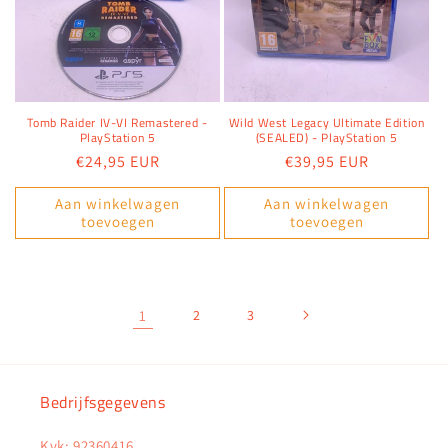
Tomb Raider IV-VI Remastered -
Wild West Legacy Ultimate Edition
PlayStation 5
(SEALED) - PlayStation 5
Normale
€24,95 EUR
Normale
€39,95 EUR
prijs
prijs
Aan winkelwagen
Aan winkelwagen
toevoegen
toevoegen
1
2
3
Bedrijfsgegevens
Kvk: 92360416