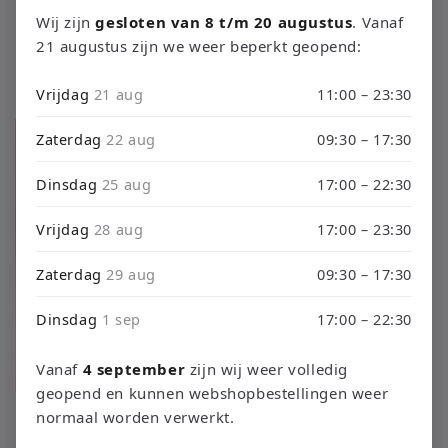
o
Wij zijn
gesloten van 8 t/m 20 augustus
. Vanaf
21 augustus zijn we weer beperkt geopend:
l
Filteren en sorteren
50 producten
Vrijdag
21 aug
11:00 – 23:30
l
e
Zaterdag
22 aug
09:30 – 17:30
c
Dinsdag
25 aug
17:00 – 22:30
t
Vrijdag
28 aug
17:00 – 23:30
i
Zaterdag
29 aug
09:30 – 17:30
e
Dinsdag
1 sep
17:00 – 22:30
:
Vanaf
4 september
zijn wij weer volledig
geopend en kunnen webshopbestellingen weer
Call of Duty: Vanguard –
FIFA 22 - PlayStation 5
normaal worden verwerkt.
PlayStation 5
Normale
€11,95 EUR