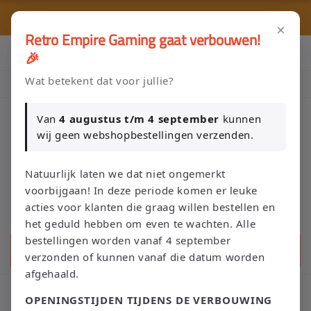
Meteen
🎮 
naar de
🚚 Gratis verzending vanaf €75 NL / €100 BE
content
×
Retro Empire Gaming gaat verbouwen!
Klik Hier en Verkoop je Game of TCG collectie aan Retro Empire
🎉
→ WhatsApp 💬
Wat betekent dat voor jullie?
Nieuw: zoek je Magic-deck automatisch op in onze voorraad.
Van
4 augustus t/m 4 september
kunnen
wij geen webshopbestellingen verzenden.
Winkelwage
Natuurlijk laten we dat niet ongemerkt
voorbijgaan! In deze periode komen er leuke
acties voor klanten die graag willen bestellen en
het geduld hebben om even te wachten. Alle
bestellingen worden vanaf 4 september
Zoeken
verzonden of kunnen vanaf die datum worden
afgehaald.
C
Wii Controller
OPENINGSTIJDEN TIJDENS DE VERBOUWING