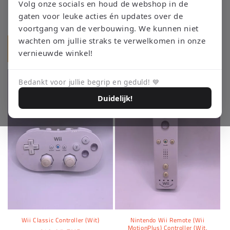
Nintendo Wii Remote (Wii
Nintendo Wii Remote (Wii
Volg onze socials en houd de webshop in de
MotionPlus) Controller (Wit)
MotionPlus) Controller (Zwart)
gaten voor leuke acties én updates over de
Normale
€29,95 EUR
Normale
€34,95 EUR
voortgang van de verbouwing. We kunnen niet
prijs
prijs
wachten om jullie straks te verwelkomen in onze
Aan winkelwagen
Aan winkelwagen
vernieuwde winkel!
toevoegen
toevoegen
Bedankt voor jullie begrip en geduld! 💙
Duidelijk!
Wii Classic Controller (Wit)
Nintendo Wii Remote (Wii
MotionPlus) Controller (Wit,