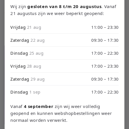
o
Wij zijn
gesloten van 8 t/m 20 augustus
. Vanaf
21 augustus zijn we weer beperkt geopend:
Wii Controller
l
Vrijdag
21 aug
11:00 – 23:30
l
Filteren en sorteren
4 producten
e
Zaterdag
22 aug
09:30 – 17:30
c
Dinsdag
25 aug
17:00 – 22:30
t
Vrijdag
28 aug
17:00 – 23:30
i
Zaterdag
29 aug
09:30 – 17:30
e
Dinsdag
1 sep
17:00 – 22:30
:
Vanaf
4 september
zijn wij weer volledig
geopend en kunnen webshopbestellingen weer
normaal worden verwerkt.