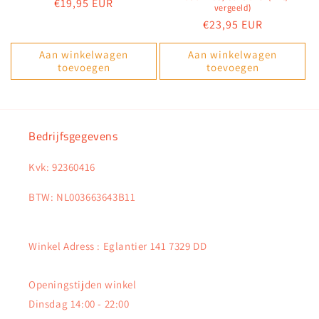
Normale
€19,95 EUR
vergeeld)
prijs
Normale
€23,95 EUR
prijs
Aan winkelwagen
Aan winkelwagen
toevoegen
toevoegen
Bedrijfsgegevens
Kvk: 92360416
BTW: NL003663643B11
Winkel Adress : Eglantier 141 7329 DD
Openingstijden winkel
Dinsdag 14:00 - 22:00