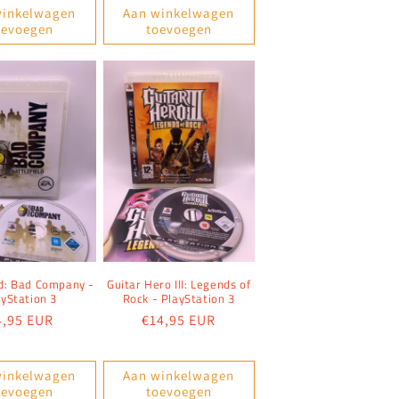
winkelwagen
Aan winkelwagen
oevoegen
toevoegen
ld: Bad Company -
Guitar Hero III: Legends of
ayStation 3
Rock - PlayStation 3
ormale
4,95 EUR
Normale
€14,95 EUR
ijs
prijs
winkelwagen
Aan winkelwagen
oevoegen
toevoegen