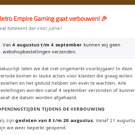
🚚 Gratis verzending vanaf €75 NL / €100 BE
Retro Empire Gaming gaat verbouwen! 🎉
er en Verkoop je Game of TCG collectie aan Retro Empire → WhatsAp
at betekent dat voor jullie?
Nieuw: zoek je Magic-deck automatisch op in onze voorraad.
Van
4 augustus t/m 4 september
kunnen wij geen
webshopbestellingen verzenden.
L
T
Zoeken
Nederland | EUR €
Nederlands
atuurlijk laten we dat niet ongemerkt voorbijgaan! In deze
a
a
eriode komen er leuke acties voor klanten die graag willen
n
a
estellen en het geduld hebben om even te wachten. Alle
bestellingen worden vanaf 4 september verzonden of kunne
d
l
Sega
Atari
Trading Card Games
Pokemon Single's
vanaf die datum worden afgehaald.
/
OPENINGSTIJDEN TIJDENS DE VERBOUWING
Oh! Single's
Funko Pop!
Bordspellen
Sale!
Merchandise
r
e
ij zijn
gesloten van 8 t/m 20 augustus
. Vanaf 21 august
Leaderboard
ijn we weer beperkt geopend:
g