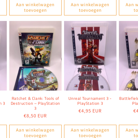
Aan winkelwagen
Aan winkelwagen
Aan 
toevoegen
toevoegen
t
Ratchet & Clank: Tools of
Unreal Tournament 3 -
Battlefie
n 3
Destruction – PlayStation
PlayStation 3
Pl
3
Normale
€4,95 EUR
N
€
Normale
€8,50 EUR
prijs
pr
prijs
Aan winkelwagen
Aan winkelwagen
Aan 
toevoegen
toevoegen
t