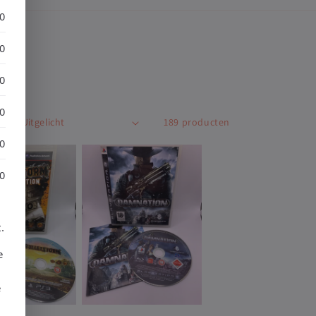
30
30
30
30
p:
189 producten
30
30
.
e
e