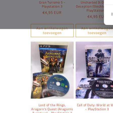
Gran Turismo 5 -
Uncharted 3: Drake'
e
Playstation 3
Deception (Slechte cove
PlayStation 3
Normale
€4,95 EUR
B
:
Normale
€4,95 EUR
prijs
prijs
Aan winkelwagen
Aan winkelwagen
toevoegen
toevoegen
Lord of the Rings,
Call of Duty: World at 
Aragorn's Quest (Aragorns
- PlayStation 3