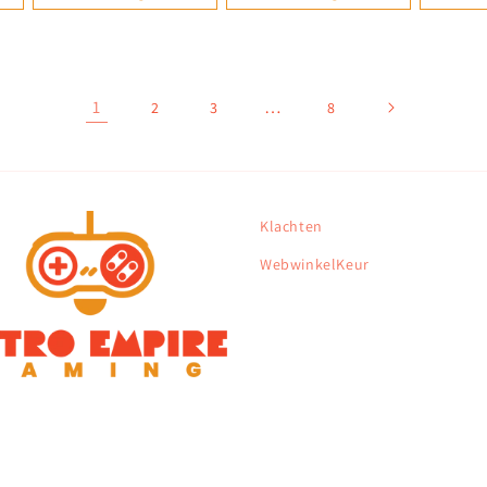
1
…
2
3
8
Klachten
WebwinkelKeur