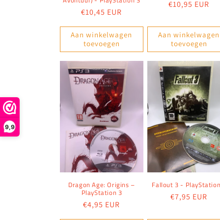
Avontuur) - PlayStation 3
Normale
€10,95 EUR
Normale
€10,45 EUR
prijs
prijs
Aan winkelwagen
Aan winkelwagen
toevoegen
toevoegen
9,9
Dragon Age: Origins –
Fallout 3 - PlayStatio
PlayStation 3
Normale
€7,95 EUR
Normale
€4,95 EUR
prijs
prijs