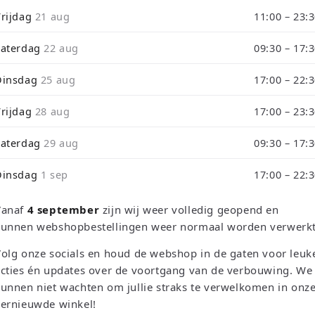
i
Vrijdag
21 aug
11:00 – 23:
o
Zaterdag
22 aug
09:30 – 17:
Dinsdag
25 aug
17:00 – 22:
Vrijdag
28 aug
17:00 – 23:
Sorteer o
Zaterdag
29 aug
09:30 – 17:
Dinsdag
1 sep
17:00 – 22:
Vanaf
4 september
zijn wij weer volledig geopend en
kunnen webshopbestellingen weer normaal worden verwerkt
olg onze socials en houd de webshop in de gaten voor leuk
cties én updates over de voortgang van de verbouwing. We
unnen niet wachten om jullie straks te verwelkomen in onz
vernieuwde winkel!