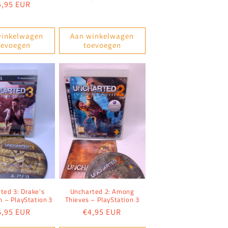
ormale
5,95 EUR
prijs
ijs
winkelwagen
Aan winkelwagen
oevoegen
toevoegen
ted 3: Drake’s
Uncharted 2: Among
n – PlayStation 3
Thieves – PlayStation 3
ormale
6,95 EUR
Normale
€4,95 EUR
ijs
prijs