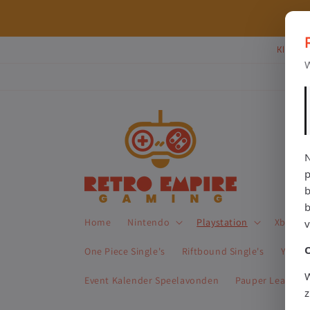
Meteen
naar de
⭐ 80+ reviews | ✔ WebwinkelKeur
content
Klik Hi
W
N
p
b
Home
Nintendo
Playstation
Xbox
One Piece Single's
Riftbound Single's
Yu-Gi-
W
Event Kalender Speelavonden
Pauper League 
z