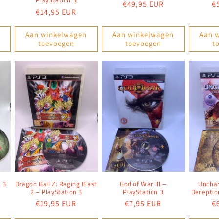
PlayStation 3
Normale
€49,95 EUR
N
€
Normale
€14,95 EUR
prijs
pr
prijs
Aan winkelwagen
Aan winkelwagen
Aan 
toevoegen
toevoegen
t
n 3
Dragon Ball Z: Raging Blast
God of War III –
Unchar
2 – PlayStation 3
PlayStation 3
Deceptio
Normale
€19,95 EUR
Normale
€7,95 EUR
N
€
prijs
prijs
pr