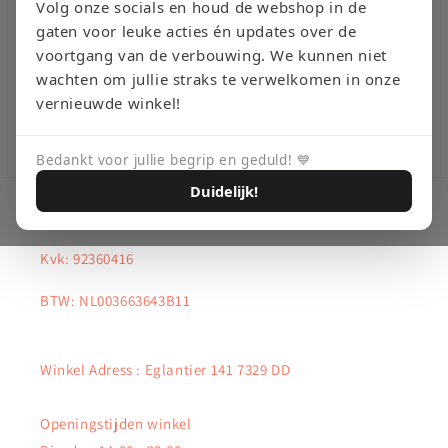
i
Volg onze socials en houd de webshop in de
gaten voor leuke acties én updates over de
e
voortgang van de verbouwing. We kunnen niet
:
wachten om jullie straks te verwelkomen in onze
vernieuwde winkel!
Bedankt voor jullie begrip en geduld! 💙
Duidelijk!
Bedrijfsgegevens
Kvk: 92360416
BTW: NL003663643B11
Winkel Adress : Eglantier 141 7329 DD
Openingstijden winkel