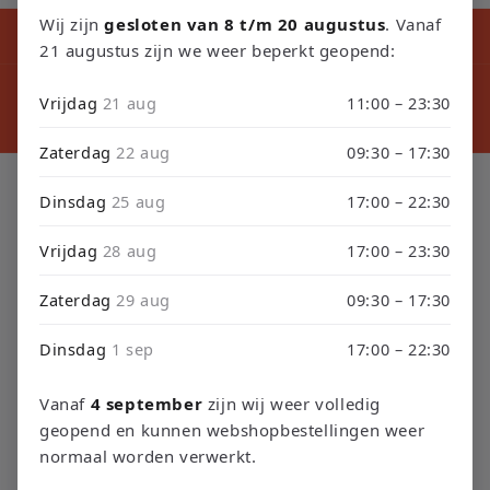
Wij zijn
gesloten van 8 t/m 20 augustus
. Vanaf
Kortingscode tijdens ons verbouwing10% Korting op Games en
Consoles : Verbouwing2026
21 augustus zijn we weer beperkt geopend:
⚠️ LET
⚠️ PLEASE NOTE: Orders placed from August 4 through
sept
Vrijdag
21 aug
11:00 – 23:30
September 3 will be shipped on September 4 due to our
septembe
store renovation. Thank you for your understanding!
Zaterdag
22 aug
09:30 – 17:30
C
Sega Mega Drive Consoles
Dinsdag
25 aug
17:00 – 22:30
o
Vrijdag
28 aug
17:00 – 23:30
l
Zaterdag
29 aug
09:30 – 17:30
Filteren en sorteren
0 producten
l
Dinsdag
1 sep
17:00 – 22:30
e
c
Vanaf
4 september
zijn wij weer volledig
geopend en kunnen webshopbestellingen weer
Geen producten gevonden
t
normaal worden verwerkt.
Minder filters gebruiken of
alles verwijderen