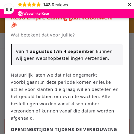
Meteen
×
143
Reviews
naar de
9,9
content
×
Retro Empire Gaming gaat verbouwen!
🎉
⭐ 80+ reviews | ✔ WebwinkelKeur
Wat betekent dat voor jullie?
Klik Hier en Verkoop je Game of TCG collectie aan Retro Empire
→ WhatsApp 💬
Van
4 augustus t/m 4 september
kunnen
Nieuw: zoek je Magic-deck automatisch op in onze voorraad.
wij geen webshopbestellingen verzenden.
Natuurlijk laten we dat niet ongemerkt
voorbijgaan! In deze periode komen er leuke
Winkelwage
acties voor klanten die graag willen bestellen en
het geduld hebben om even te wachten. Alle
bestellingen worden vanaf 4 september
verzonden of kunnen vanaf die datum worden
afgehaald.
Zoeken
OPENINGSTIJDEN TIJDENS DE VERBOUWING