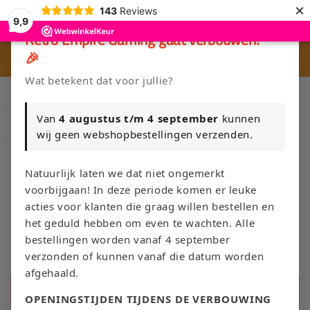
Meteen
×
143
Reviews
naar de
9,9
content
×
Retro Empire Gaming gaat verbouwen!
🎉
⭐ 80+ reviews | ✔ WebwinkelKeur
Wat betekent dat voor jullie?
Klik Hier en Verkoop je Game of TCG collectie aan Retro Empire
→ WhatsApp 💬
Van
4 augustus t/m 4 september
kunnen
Nieuw: zoek je Magic-deck automatisch op in onze voorraad.
wij geen webshopbestellingen verzenden.
Natuurlijk laten we dat niet ongemerkt
voorbijgaan! In deze periode komen er leuke
Winkelwage
acties voor klanten die graag willen bestellen en
het geduld hebben om even te wachten. Alle
bestellingen worden vanaf 4 september
verzonden of kunnen vanaf die datum worden
afgehaald.
Zoeken
OPENINGSTIJDEN TIJDENS DE VERBOUWING