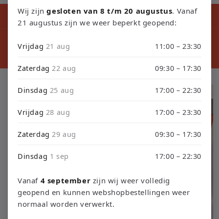
Wij zijn
gesloten van 8 t/m 20 augustus
. Vanaf
Kortingscode tijdens ons verbouwing10% Korting op Games en
Consoles : Verbouwing2026
21 augustus zijn we weer beperkt geopend:
⚠️ LET
⚠️ PLEASE NOTE: Orders placed from August 4 through
sept
Vrijdag
21 aug
11:00 – 23:30
September 3 will be shipped on September 4 due to our
septembe
store renovation. Thank you for your understanding!
Zaterdag
22 aug
09:30 – 17:30
Ga direct naar
Dinsdag
25 aug
17:00 – 22:30
productinformatie
Vrijdag
28 aug
17:00 – 23:30
Zaterdag
29 aug
09:30 – 17:30
Dinsdag
1 sep
17:00 – 22:30
Vanaf
4 september
zijn wij weer volledig
geopend en kunnen webshopbestellingen weer
normaal worden verwerkt.