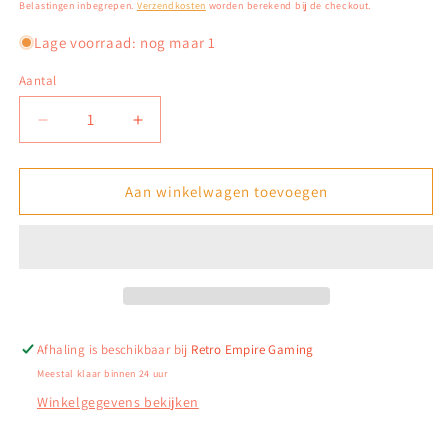
prijs
Belastingen inbegrepen.
Verzendkosten
worden berekend bij de checkout.
Lage voorraad: nog maar 1
Aantal
Aantal
Aantal
verlagen
verhogen
voor
voor
Megamind:
Megamind:
Aan winkelwagen toevoegen
Het
Het
Gevecht
Gevecht
van
van
de
de
Rivalen
Rivalen
-
-
Playstation
Playstation
Afhaling is beschikbaar bij
Retro Empire Gaming
3
3
Meestal klaar binnen 24 uur
Winkelgegevens bekijken