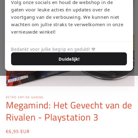
Volg onze socials en houd de webshop in de
gaten voor leuke acties én updates over de
voortgang van de verbouwing. We kunnen niet
wachten om jullie straks te verwelkomen in onze
vernieuwde winkel!
Bedankt voor jullie begrip en geduld! 💙
Duidelijk!
Media
1
openen
RETRO EMPIRE GAMING
Megamind: Het Gevecht van de
in
modaal
Rivalen - Playstation 3
Normale
€6,95 EUR