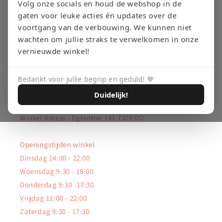
Volg onze socials en houd de webshop in de
gaten voor leuke acties én updates over de
voortgang van de verbouwing. We kunnen niet
wachten om jullie straks te verwelkomen in onze
Bedrijfsgegevens
vernieuwde winkel!
Kvk: 92360416
Bedankt voor jullie begrip en geduld! 💙
BTW: NL003663643B11
Duidelijk!
Winkel Adress : Eglantier 141 7329 DD
Openingstijden winkel
Dinsdag 14:00 - 22:00
Woensdag 9:30 - 18:00
Donderdag 9:30 -17:30
Vrijdag 11:00 - 22:00
Zaterdag 9:30 - 17:30