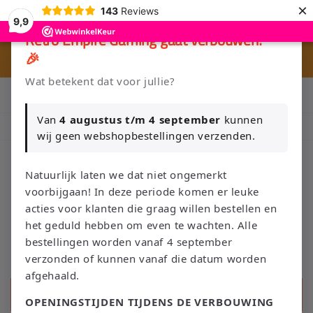
Meteen
×
143
Reviews
naar de
9,9
content
×
Retro Empire Gaming gaat verbouwen!
🎉
⭐ 80+ reviews | ✔ WebwinkelKeur
🚚 G
Wat betekent dat voor jullie?
Klik Hier en Verkoop je Game of TCG collectie aan Retro Empire
→ WhatsApp 💬
Van
4 augustus t/m 4 september
kunnen
Nieuw: zoek je Magic-deck automatisch op in onze voorraad.
wij geen webshopbestellingen verzenden.
Natuurlijk laten we dat niet ongemerkt
voorbijgaan! In deze periode komen er leuke
Winkelwage
acties voor klanten die graag willen bestellen en
het geduld hebben om even te wachten. Alle
bestellingen worden vanaf 4 september
verzonden of kunnen vanaf die datum worden
afgehaald.
Zoeken
OPENINGSTIJDEN TIJDENS DE VERBOUWING