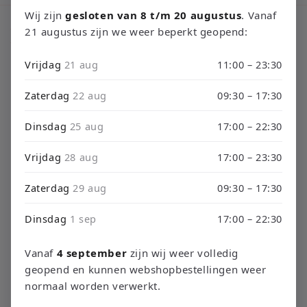
Wij zijn
gesloten van 8 t/m 20 augustus
. Vanaf
C
Xbox One Controller
21 augustus zijn we weer beperkt geopend:
o
Vrijdag
21 aug
11:00 – 23:30
l
Zaterdag
22 aug
09:30 – 17:30
Filteren en sorteren
0 producten
l
Dinsdag
25 aug
17:00 – 22:30
e
Vrijdag
28 aug
17:00 – 23:30
c
Geen producten gevonden
t
Zaterdag
29 aug
09:30 – 17:30
Minder filters gebruiken of
alles verwijderen
i
Dinsdag
1 sep
17:00 – 22:30
e
Vanaf
4 september
zijn wij weer volledig
:
geopend en kunnen webshopbestellingen weer
normaal worden verwerkt.