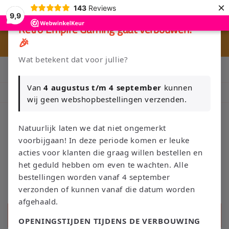
Meteen
×
143
Reviews
naar de
9,9
content
×
Retro Empire Gaming gaat verbouwen!
🎉
🎮 
🚚 Gratis verzending vanaf €75 NL / €100 BE
Wat betekent dat voor jullie?
Klik Hier en Verkoop je Game of TCG collectie aan Retro Empire
→ WhatsApp 💬
Van
4 augustus t/m 4 september
kunnen
Nieuw: zoek je Magic-deck automatisch op in onze voorraad.
wij geen webshopbestellingen verzenden.
Natuurlijk laten we dat niet ongemerkt
voorbijgaan! In deze periode komen er leuke
Winkelwage
acties voor klanten die graag willen bestellen en
het geduld hebben om even te wachten. Alle
bestellingen worden vanaf 4 september
verzonden of kunnen vanaf die datum worden
afgehaald.
Zoeken
OPENINGSTIJDEN TIJDENS DE VERBOUWING