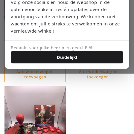
i
Volg onze socials en houd de webshop in de
gaten voor leuke acties én updates over de
e
voortgang van de verbouwing. We kunnen niet
:
wachten om jullie straks te verwelkomen in onze
vernieuwde winkel!
Street Fighter Official Controller
Eye Toy Kinetic Combat -
Bedankt voor jullie begrip en geduld! 💙
15th Anniversary PlayStation 2
Playstation 2 (CIB)
Duidelijk!
Normale
€49,95 EUR
Normale
Aanbiedingspri
€9,95 EUR
€14,95 EUR
prijs
prijs
Aan winkelwagen
Aan winkelwagen
toevoegen
toevoegen