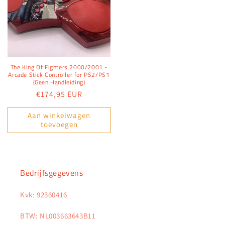
The King Of Fighters 2000/2001 -
Arcade Stick Controller for PS2/PS1
(Geen Handleiding)
Normale
€174,95 EUR
prijs
Aan winkelwagen
toevoegen
Bedrijfsgegevens
Kvk: 92360416
BTW: NL003663643B11