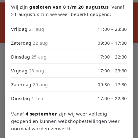
Wij zijn
gesloten van 8 t/m 20 augustus
. Vanaf
Kortingscode tijdens ons verbouwing10% Korting op Games en
Consoles : Verbouwing2026
21 augustus zijn we weer beperkt geopend:
⚠️ LET
⚠️ PLEASE NOTE: Orders placed from August 4 through
sept
Vrijdag
21 aug
11:00 – 23:30
September 3 will be shipped on September 4 due to our
septembe
store renovation. Thank you for your understanding!
Zaterdag
22 aug
09:30 – 17:30
C
Playstation 2 Controller's
Dinsdag
25 aug
17:00 – 22:30
o
Vrijdag
28 aug
17:00 – 23:30
l
Zaterdag
29 aug
09:30 – 17:30
Filteren en sorteren
3 producten
l
Dinsdag
1 sep
17:00 – 22:30
e
Aanbieding
c
Vanaf
4 september
zijn wij weer volledig
geopend en kunnen webshopbestellingen weer
t
normaal worden verwerkt.