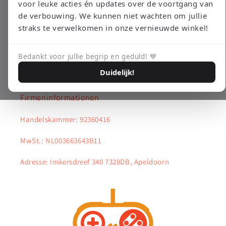
voor leuke acties én updates over de voortgang van
klachten aan te melden via het ODR-platform van de
de verbouwing. We kunnen niet wachten om jullie
Europese Commissie. Dit ODR-platform is te vinden op
straks te verwelkomen in onze vernieuwde winkel!
http://ec.europa.eu/odr. Wanneer uw klacht nog niet elders in
behandeling is dan staat het u vrij om uw klacht te deponeren
Bedankt voor jullie begrip en geduld! 💙
via het platform van de Europese Unie."
Duidelijk!
Firmeninformationen
Handelskammer: 92360416
MwSt.: NL003663643B11
Adresse: Imkersdreef 340 7328DB, Apeldoorn