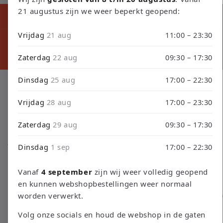
21 augustus zijn we weer beperkt geopend:
Kortingscode tijdens ons verbouwing10% Korting op Games en
Consoles : Verbouwing2026
Vrijdag
21 aug
11:00 – 23:30
⚠️ LET
⚠️ PLEASE NOTE: Orders placed from August 4 through
sept
September 3 will be shipped on September 4 due to our
septembe
store renovation. Thank you for your understanding!
Zaterdag
22 aug
09:30 – 17:30
Dinsdag
25 aug
17:00 – 22:30
Klachten
Vrijdag
28 aug
17:00 – 23:30
Zaterdag
29 aug
09:30 – 17:30
Het kan altijd voorkomen dat er iets niet helemaal gaat zoals
gepland. We raden u aan om klachten eerst bij ons kenbaar te
Dinsdag
1 sep
17:00 – 22:30
maken door te mailen naar info@retro-empire.nl. Leidt dit
niet tot een oplossing, dan is het mogelijk om uw geschil aan
Vanaf
4 september
zijn wij weer volledig geopend
te melden voor bemiddeling via WebwinkelKeur via
en kunnen webshopbestellingen weer normaal
https://www.webwinkelkeur.nl/kennisbank/consumenten/geschi
worden verwerkt.
Volg onze socials en houd de webshop in de gaten
Tevens is het voor consumenten in de EU ook mogelijk om