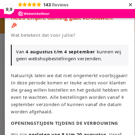
Direkt
×
143
Reviews
zum
9,9
Inhalt
×
Retro Empire Gaming gaat verbouwen!
🎉
⭐ 80+ reviews | ✔ WebwinkelKeur
Wat betekent dat voor jullie?
Klik Hier en Verkoop je Game of TCG collectie aan Retro Empire
→ WhatsApp 💬
Van
4 augustus t/m 4 september
kunnen wij
Nieuw: zoek je Magic-deck automatisch op in onze voorraad.
geen webshopbestellingen verzenden.
Natuurlijk laten we dat niet ongemerkt voorbijgaan!
In deze periode komen er leuke acties voor klanten
Warenkorb
die graag willen bestellen en het geduld hebben om
even te wachten. Alle bestellingen worden vanaf 4
september verzonden of kunnen vanaf die datum
worden afgehaald.
OPENINGSTIJDEN TIJDENS DE VERBOUWING
Suchen
Wij zijn
gesloten van 8 t/m 20 augustus
. Vanaf