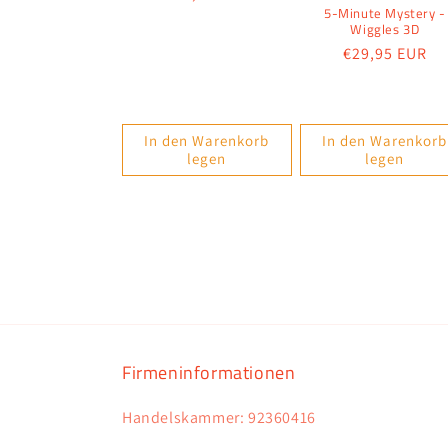
5-Minute Mystery -
Preis
Wiggles 3D
Normaler
€29,95 EUR
Preis
In den Warenkorb
In den Warenkorb
legen
legen
Firmeninformationen
Handelskammer: 92360416