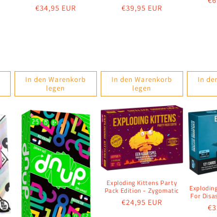
No
€6
Normaler
€34,95 EUR
Normaler
€39,95 EUR
Pr
Preis
Preis
In den Warenkorb
In den Warenkorb
In de
legen
legen
Exploding Kittens Party
Explodin
Pack Edition - Zygomatic
For Disa
Normaler
€24,95 EUR
No
€3
Preis