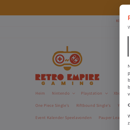
Direkt
zum
⭐ 80+ reviews | ✔ WebwinkelKeur
Inhalt
Klik Hi
W
N
p
b
Heim
Nintendo
Playstation
Xbox
One Piece Single's
Riftbound Single's
Yu-Gi-
W
Event Kalender Speelavonden
Pauper League 
z