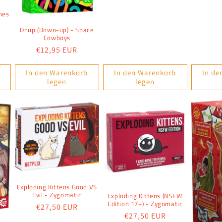
Pr
mes
Dnup (Down-up) - Space
Cowboys
Normaler
€12,95 EUR
Preis
In den Warenkorb
In den Warenkorb
In de
legen
legen
Exploding Kittens Good VS
Evil - Zygomatic
Exploding Kittens (NSFW
Edition 17+) - Zygomatic
Normaler
€27,50 EUR
Normaler
€27,50 EUR
Preis