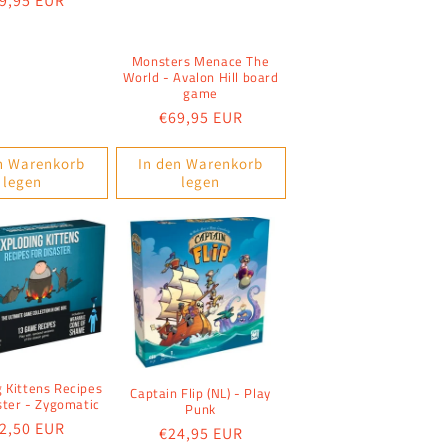
rmaler
9,95 EUR
eis
Monsters Menace The
World - Avalon Hill board
game
Normaler
€69,95 EUR
Preis
n Warenkorb
In den Warenkorb
legen
legen
g Kittens Recipes
Captain Flip (NL) - Play
ster - Zygomatic
Punk
rmaler
2,50 EUR
Normaler
€24,95 EUR