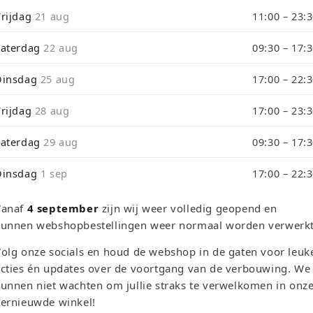
i
Vrijdag
21 aug
11:00 – 23:
de tijdens ons verbouwing10% Korting op Games en Consoles : Ver
o
Zaterdag
22 aug
09:30 – 17:
n
rough September 3 will be shipped on September 4 due to our store
Dinsdag
25 aug
17:00 – 22:
Vrijdag
28 aug
17:00 – 23:
Zaterdag
29 aug
09:30 – 17:
Dinsdag
1 sep
17:00 – 22:
Sortieren n
Vanaf
4 september
zijn wij weer volledig geopend en
kunnen webshopbestellingen weer normaal worden verwerkt
olg onze socials en houd de webshop in de gaten voor leuk
cties én updates over de voortgang van de verbouwing. We
unnen niet wachten om jullie straks te verwelkomen in onz
vernieuwde winkel!