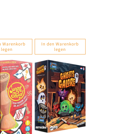
eis
Preis
n Warenkorb
In den Warenkorb
legen
legen