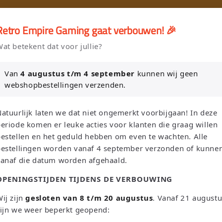
🎮
🚚 Gratis verzending vanaf €75 NL / €100 BE
Retro Empire Gaming gaat verbouwen! 🎉
er en Verkoop je Game of TCG collectie aan Retro Empire → WhatsAp
at betekent dat voor jullie?
Nieuw: zoek je Magic-deck automatisch op in onze voorraad.
Van
4 augustus t/m 4 september
kunnen wij geen
webshopbestellingen verzenden.
L
S
Suchen
Niederlande | EUR €
Deutsch
atuurlijk laten we dat niet ongemerkt voorbijgaan! In deze
a
p
eriode komen er leuke acties voor klanten die graag willen
n
r
estellen en het geduld hebben om even te wachten. Alle
bestellingen worden vanaf 4 september verzonden of kunne
d
a
Sega
Atari
Trading Card Games
Pokemon Single's
vanaf die datum worden afgehaald.
/
c
OPENINGSTIJDEN TIJDENS DE VERBOUWING
Oh! Single's
Funko Pop!
Bordspellen
Sale!
Merchandise
R
h
e
e
ij zijn
gesloten van 8 t/m 20 augustus
. Vanaf 21 august
Leaderboard
ijn we weer beperkt geopend:
g