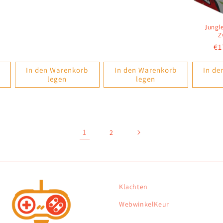
Preis
Jungl
Z
No
€1
Pr
In den Warenkorb
In den Warenkorb
In de
legen
legen
1
2
Klachten
WebwinkelKeur