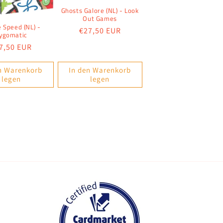
Ghosts Galore (NL) - Look
Out Games
e Speed (NL) -
Normaler
€27,50 EUR
ygomatic
Preis
rmaler
7,50 EUR
eis
n Warenkorb
In den Warenkorb
legen
legen