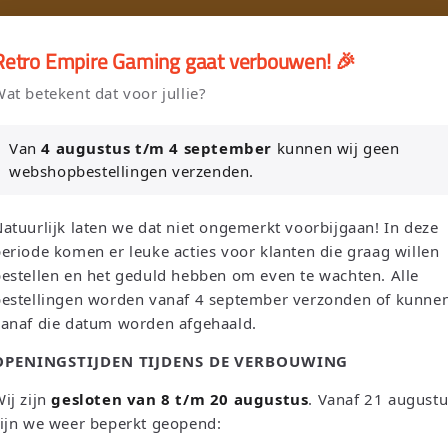
🎮
🚚 Gratis verzending vanaf €75 NL / €100 BE
Retro Empire Gaming gaat verbouwen! 🎉
er en Verkoop je Game of TCG collectie aan Retro Empire → WhatsAp
at betekent dat voor jullie?
Nieuw: zoek je Magic-deck automatisch op in onze voorraad.
Van
4 augustus t/m 4 september
kunnen wij geen
webshopbestellingen verzenden.
L
S
Suchen
Niederlande | EUR €
Deutsch
atuurlijk laten we dat niet ongemerkt voorbijgaan! In deze
a
p
eriode komen er leuke acties voor klanten die graag willen
n
r
estellen en het geduld hebben om even te wachten. Alle
bestellingen worden vanaf 4 september verzonden of kunne
d
a
Sega
Atari
Trading Card Games
Pokemon Single's
vanaf die datum worden afgehaald.
/
c
OPENINGSTIJDEN TIJDENS DE VERBOUWING
Oh! Single's
Funko Pop!
Bordspellen
Sale!
Merchandise
R
h
e
e
ij zijn
gesloten van 8 t/m 20 augustus
. Vanaf 21 august
Leaderboard
ijn we weer beperkt geopend:
g