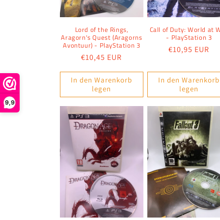
Lord of the Rings,
Call of Duty: World at 
Aragorn's Quest (Aragorns
- PlayStation 3
Avontuur) - PlayStation 3
Normaler
€10,95 EUR
Normaler
€10,45 EUR
Preis
Preis
In den Warenkorb
In den Warenkorb
legen
legen
9,9