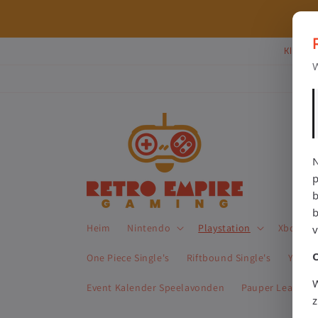
Direkt
zum
⭐ 80+ reviews | ✔ WebwinkelKeur
Inhalt
Klik Hi
W
N
p
b
Heim
Nintendo
Playstation
Xbox
One Piece Single's
Riftbound Single's
Yu-Gi-
W
Event Kalender Speelavonden
Pauper League 
z