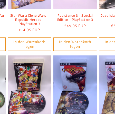
War
Star Wars: Clone Wars -
Resistance 3 - Special
Dead Isl
Republic Heroes -
Edition - PlayStation 3
PlayStation 3
Normaler
€49,95 EUR
N
€
Normaler
€14,95 EUR
Preis
P
Preis
In den Warenkorb
In den Warenkorb
In de
legen
legen