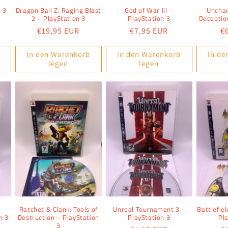
n 3
Dragon Ball Z: Raging Blast
God of War III –
Unchar
2 – PlayStation 3
PlayStation 3
Deceptio
Normaler
€19,95 EUR
Normaler
€7,95 EUR
N
€
Preis
Preis
P
In den Warenkorb
In den Warenkorb
In de
legen
legen
Ratchet & Clank: Tools of
Unreal Tournament 3 -
Battlefie
n 3
Destruction – PlayStation
PlayStation 3
Pl
3