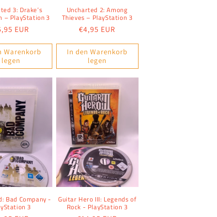
ted 3: Drake’s
Uncharted 2: Among
n – PlayStation 3
Thieves – PlayStation 3
ormaler
6,95 EUR
Normaler
€4,95 EUR
reis
Preis
n Warenkorb
In den Warenkorb
legen
legen
ld: Bad Company -
Guitar Hero III: Legends of
ayStation 3
Rock - PlayStation 3