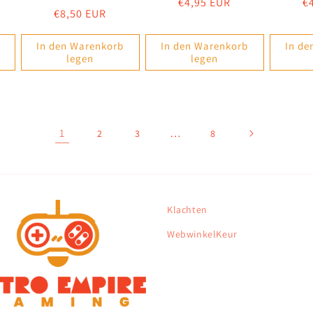
Normaler
€4,95 EUR
N
€
Normaler
€8,50 EUR
Preis
P
Preis
In den Warenkorb
In den Warenkorb
In de
legen
legen
1
…
2
3
8
Klachten
WebwinkelKeur