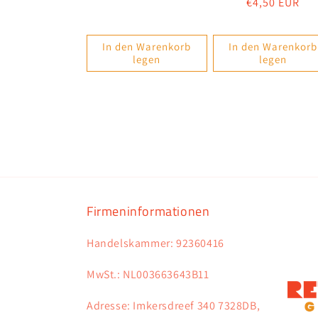
Normaler
€4,50 EUR
Preis
Preis
In den Warenkorb
In den Warenkorb
legen
legen
Firmeninformationen
Handelskammer: 92360416
MwSt.: NL003663643B11
Adresse: Imkersdreef 340 7328DB,