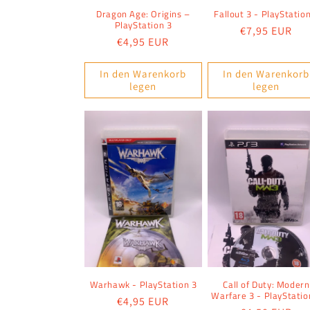
Dragon Age: Origins –
Fallout 3 - PlayStatio
PlayStation 3
Normaler
€7,95 EUR
Normaler
€4,95 EUR
Preis
Preis
In den Warenkorb
In den Warenkorb
legen
legen
Warhawk - PlayStation 3
Call of Duty: Modern
Warfare 3 - PlayStatio
Normaler
€4,95 EUR