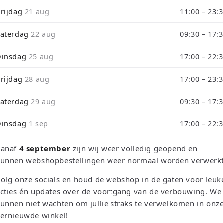
i
Vrijdag
21 aug
11:00 – 23:
de tijdens ons verbouwing10% Korting op Games en Consoles : Ver
o
Zaterdag
22 aug
09:30 – 17:
n
rough September 3 will be shipped on September 4 due to our store
Dinsdag
25 aug
17:00 – 22:
Vrijdag
28 aug
17:00 – 23:
Zaterdag
29 aug
09:30 – 17:
Dinsdag
1 sep
17:00 – 22:
Sortieren na
Vanaf
4 september
zijn wij weer volledig geopend en
kunnen webshopbestellingen weer normaal worden verwerkt
olg onze socials en houd de webshop in de gaten voor leuk
cties én updates over de voortgang van de verbouwing. We
unnen niet wachten om jullie straks te verwelkomen in onz
vernieuwde winkel!