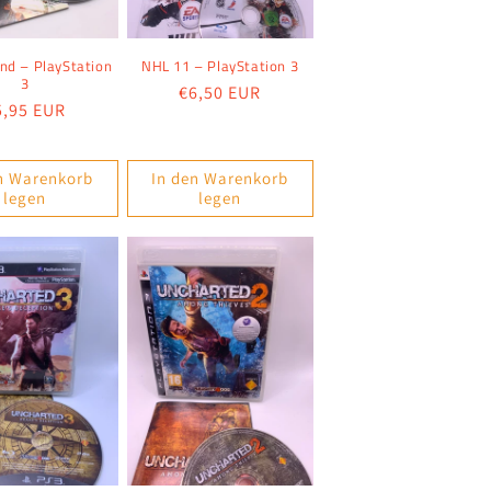
and – PlayStation
NHL 11 – PlayStation 3
3
Normaler
€6,50 EUR
ormaler
5,95 EUR
Preis
reis
n Warenkorb
In den Warenkorb
legen
legen