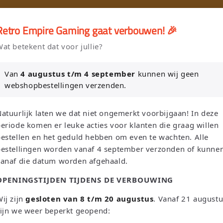
🎮
Retro Empire Gaming gaat verbouwen! 🎉
er en Verkoop je Game of TCG collectie aan Retro Empire → WhatsAp
at betekent dat voor jullie?
Nieuw: zoek je Magic-deck automatisch op in onze voorraad.
Van
4 augustus t/m 4 september
kunnen wij geen
webshopbestellingen verzenden.
L
S
Suchen
Niederlande | EUR €
Deutsch
atuurlijk laten we dat niet ongemerkt voorbijgaan! In deze
a
p
eriode komen er leuke acties voor klanten die graag willen
n
r
estellen en het geduld hebben om even te wachten. Alle
bestellingen worden vanaf 4 september verzonden of kunne
d
a
Sega
Atari
Trading Card Games
Pokemon Single's
vanaf die datum worden afgehaald.
/
c
OPENINGSTIJDEN TIJDENS DE VERBOUWING
Oh! Single's
Funko Pop!
Bordspellen
Sale!
Merchandise
R
h
e
e
ij zijn
gesloten van 8 t/m 20 augustus
. Vanaf 21 august
Leaderboard
ijn we weer beperkt geopend:
g