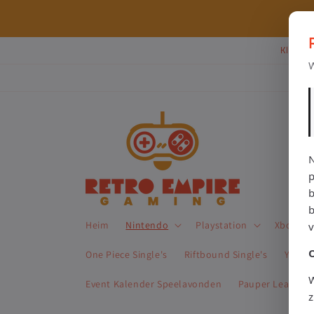
Direkt
zum
⭐ 80+ reviews | ✔ WebwinkelKeur
Inhalt
Klik Hi
W
N
p
b
Heim
Nintendo
Playstation
Xbox
One Piece Single's
Riftbound Single's
Yu-Gi-
W
Event Kalender Speelavonden
Pauper League 
z