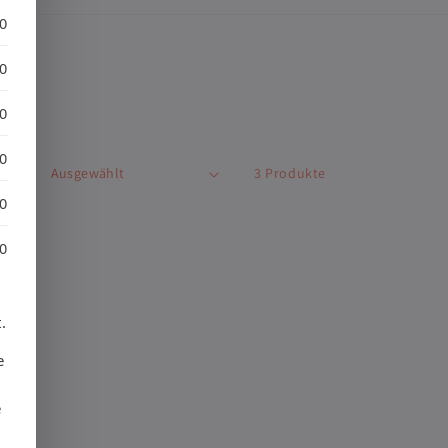
30
30
30
30
nach:
3 Produkte
30
30
.
e
e