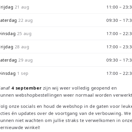
i
Vrijdag
21 aug
11:00 – 23:
o
arton
Zaterdag
22 aug
09:30 – 17:
n
Dinsdag
25 aug
17:00 – 22:
Vrijdag
28 aug
17:00 – 23:
Sortieren 
Zaterdag
29 aug
09:30 – 17:
Dinsdag
1 sep
17:00 – 22:
Vanaf
4 september
zijn wij weer volledig geopend en
kunnen webshopbestellingen weer normaal worden verwerkt
olg onze socials en houd de webshop in de gaten voor leuk
cties én updates over de voortgang van de verbouwing. We
unnen niet wachten om jullie straks te verwelkomen in onz
vernieuwde winkel!