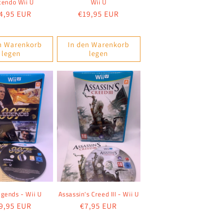
tendo Wii U
Wii U
rmaler
4,95 EUR
Normaler
€19,95 EUR
eis
Preis
n Warenkorb
In den Warenkorb
legen
legen
gends - Wii U
Assassin's Creed III - Wii U
rmaler
9,95 EUR
Normaler
€7,95 EUR
eis
Preis