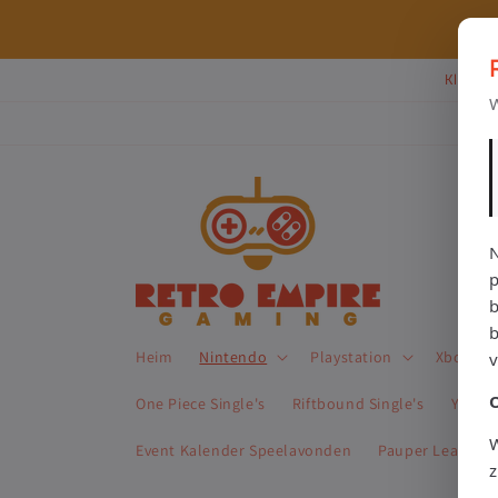
Direkt
zum
⭐ 80+ reviews | ✔ WebwinkelKeur
Inhalt
Klik Hi
W
N
p
b
Heim
Nintendo
Playstation
Xbox
One Piece Single's
Riftbound Single's
Yu-Gi-
W
Event Kalender Speelavonden
Pauper League 
z