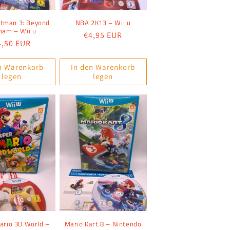
tman 3: Beyond
NBA 2K13 – Wii u
ham – Wii u
Normaler
€4,95 EUR
ormaler
4,50 EUR
Preis
reis
n Warenkorb
In den Warenkorb
legen
legen
ario 3D World –
Mario Kart 8 – Nintendo