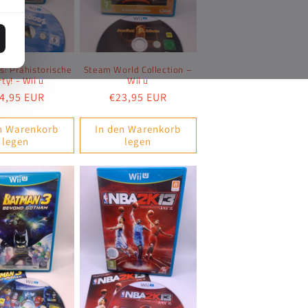
s: Prähistorische
Steam World Collection –
ty! - Wii u
Wii u
rmaler
4,95 EUR
Normaler
€23,95 EUR
eis
Preis
n Warenkorb
In den Warenkorb
legen
legen