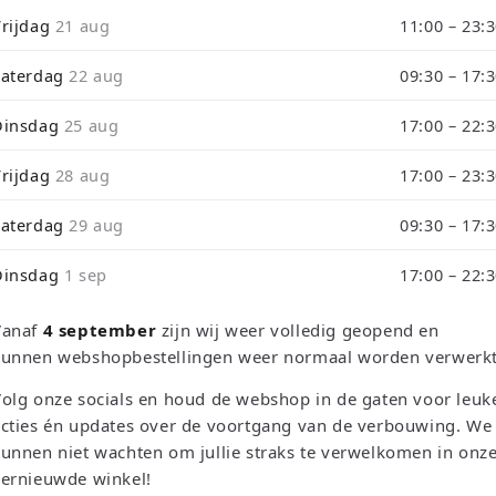
i
Vrijdag
21 aug
11:00 – 23:
de tijdens ons verbouwing10% Korting op Games en Consoles : Ver
o
Zaterdag
22 aug
09:30 – 17:
n
rough September 3 will be shipped on September 4 due to our store
Dinsdag
25 aug
17:00 – 22:
Vrijdag
28 aug
17:00 – 23:
Zaterdag
29 aug
09:30 – 17:
Dinsdag
1 sep
17:00 – 22:
Sortieren n
Vanaf
4 september
zijn wij weer volledig geopend en
kunnen webshopbestellingen weer normaal worden verwerkt
olg onze socials en houd de webshop in de gaten voor leuk
cties én updates over de voortgang van de verbouwing. We
unnen niet wachten om jullie straks te verwelkomen in onz
vernieuwde winkel!