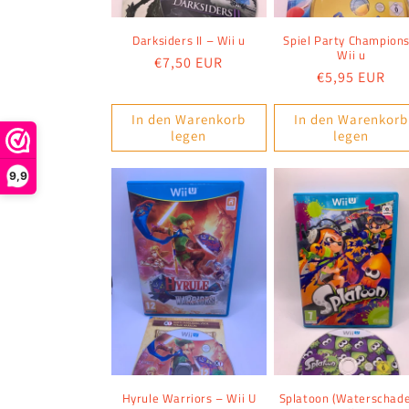
Darksiders II – Wii u
Spiel Party Champions
Wii u
Normaler
€7,50 EUR
Normaler
€5,95 EUR
Preis
Preis
In den Warenkorb
In den Warenkorb
legen
legen
9,9
Hyrule Warriors – Wii U
Splatoon (Waterschade