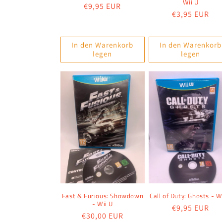
Wii U
Normaler
€9,95 EUR
Normaler
€3,95 EUR
Preis
Preis
In den Warenkorb
In den Warenkorb
legen
legen
Fast & Furious: Showdown
Call of Duty: Ghosts - W
- Wii U
Normaler
€9,95 EUR
Normaler
€30,00 EUR
Preis