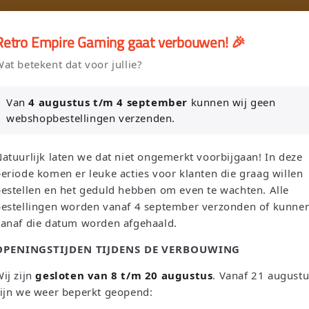
🎮
🚚 Gratis verzending vanaf €75 NL / €100 BE
Retro Empire Gaming gaat verbouwen! 🎉
er en Verkoop je Game of TCG collectie aan Retro Empire → WhatsAp
at betekent dat voor jullie?
Nieuw: zoek je Magic-deck automatisch op in onze voorraad.
Van
4 augustus t/m 4 september
kunnen wij geen
webshopbestellingen verzenden.
L
S
Suchen
Niederlande | EUR €
Deutsch
atuurlijk laten we dat niet ongemerkt voorbijgaan! In deze
a
p
eriode komen er leuke acties voor klanten die graag willen
n
r
estellen en het geduld hebben om even te wachten. Alle
bestellingen worden vanaf 4 september verzonden of kunne
d
a
Sega
Atari
Trading Card Games
Pokemon Single's
vanaf die datum worden afgehaald.
/
c
OPENINGSTIJDEN TIJDENS DE VERBOUWING
Oh! Single's
Funko Pop!
Bordspellen
Sale!
Merchandise
R
h
e
e
ij zijn
gesloten van 8 t/m 20 augustus
. Vanaf 21 august
Leaderboard
ijn we weer beperkt geopend:
g