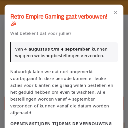
et
passer
⭐ 80+ reviews | ✔ WebwinkelKeur
au
×
Retro Empire Gaming gaat verbouwen!
contenu
Klik Hier en Verkoop je Game of TCG collectie aan Retro Empire
🎉
→ WhatsApp 💬
Wat betekent dat voor jullie?
Nieuw: zoek je Magic-deck automatisch op in onze voorraad.
Van
4 augustus t/m 4 september
kunnen
wij geen webshopbestellingen verzenden.
Panier
Natuurlijk laten we dat niet ongemerkt
voorbijgaan! In deze periode komen er leuke
acties voor klanten die graag willen bestellen en
het geduld hebben om even te wachten. Alle
bestellingen worden vanaf 4 september
Recherche
verzonden of kunnen vanaf die datum worden
afgehaald.
Passer aux
OPENINGSTIJDEN TIJDENS DE VERBOUWING
informations