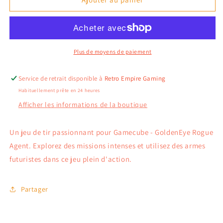
Agent
Agent
voleur
voleur
GoldenEye
GoldenEye
-
-
Gamecube
Gamecube
Plus de moyens de paiement
Service de retrait disponible à
Retro Empire Gaming
Habituellement prête en 24 heures
Afficher les informations de la boutique
Un jeu de tir passionnant pour Gamecube - GoldenEye Rogue
Agent. Explorez des missions intenses et utilisez des armes
futuristes dans ce jeu plein d'action.
Partager