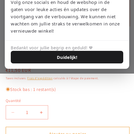
Volg onze socials en houd de webshop in de
gaten voor leuke acties én updates over de
voortgang van de verbouwing. We kunnen niet
wachten om jullie straks te verwelkomen in onze
Ouvrir
vernieuwde winkel!
le
média
RETRO EMPIRE GAMING
Agent voleur GoldenEye -
1
dans
Bedankt voor jullie begrip en geduld! 💙
une
Gamecube
fenêtre
Duidelijk!
modale
Prix
€11,50 EUR
habituel
Taxes incluses.
Frais d'expédition
calculés à l'étape de paiement.
Stock bas : 1 restant(s)
Quantité
Réduire
Augmenter
la
la
quantité
quantité
de
de
Ajouter au panier