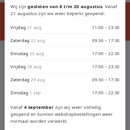
Wij zijn
gesloten van 8 t/m 20 augustus
. Vanaf
Kortingscode tijdens ons verbouwing10% Korting op Games en
Consoles : Verbouwing2026
21 augustus zijn we weer beperkt geopend:
⚠️ LET
⚠️ PLEASE NOTE: Orders placed from August 4 through
sept
Vrijdag
21 aug
11:00 – 23:30
September 3 will be shipped on September 4 due to our
septembe
store renovation. Thank you for your understanding!
Zaterdag
22 aug
09:30 – 17:30
C
Bordspellen
Dinsdag
25 aug
17:00 – 22:30
o
Vrijdag
28 aug
17:00 – 23:30
l
Zaterdag
29 aug
09:30 – 17:30
Filtrer et trier
44 produits
l
Dinsdag
1 sep
17:00 – 22:30
e
c
Vanaf
4 september
zijn wij weer volledig
geopend en kunnen webshopbestellingen weer
t
normaal worden verwerkt.