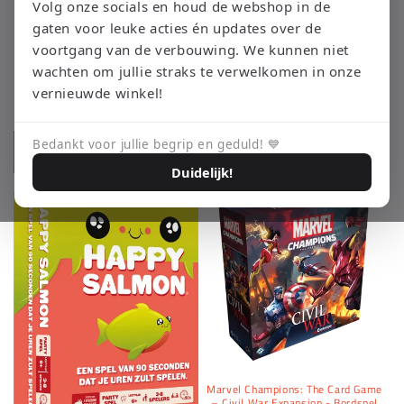
i
Volg onze socials en houd de webshop in de
gaten voor leuke acties én updates over de
o
voortgang van de verbouwing. We kunnen niet
n
wachten om jullie straks te verwelkomen in onze
Flip-7
Bloops - Zygomatic
vernieuwde winkel!
:
Prix
€9,95 EUR
Prix
€9,95 EUR
habituel
habituel
Bedankt voor jullie begrip en geduld! 💙
Ajouter au panier
Ajouter au panier
Duidelijk!
Marvel Champions: The Card Game
– Civil War Expansion - Bordspel