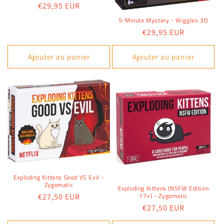
Prix
€29,95 EUR
habituel
5-Minute Mystery - Wiggles 3D
Prix
€29,95 EUR
habituel
Ajouter au panier
Ajouter au panier
Exploding Kittens Good VS Evil -
Zygomatic
Exploding Kittens (NSFW Edition
17+) - Zygomatic
Prix
€27,50 EUR
Prix
€27,50 EUR
habituel
habituel