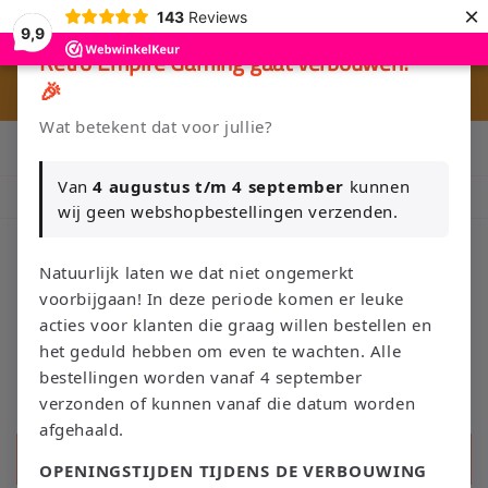
et
×
143
Reviews
passer
9,9
au
×
Retro Empire Gaming gaat verbouwen!
contenu
🎉
🎮 
🚚 Gratis verzending vanaf €75 NL / €100 BE
Wat betekent dat voor jullie?
Klik Hier en Verkoop je Game of TCG collectie aan Retro Empire
→ WhatsApp 💬
Van
4 augustus t/m 4 september
kunnen
Nieuw: zoek je Magic-deck automatisch op in onze voorraad.
wij geen webshopbestellingen verzenden.
Natuurlijk laten we dat niet ongemerkt
voorbijgaan! In deze periode komen er leuke
Panier
acties voor klanten die graag willen bestellen en
het geduld hebben om even te wachten. Alle
bestellingen worden vanaf 4 september
verzonden of kunnen vanaf die datum worden
afgehaald.
Recherche
OPENINGSTIJDEN TIJDENS DE VERBOUWING