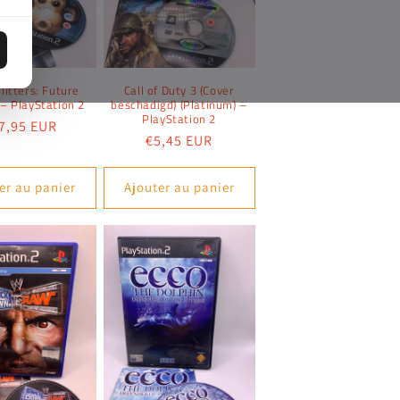
litters: Future
Call of Duty 3 (Cover
 – PlayStation 2
beschadigd) (Platinum) –
PlayStation 2
ix
7,95 EUR
Prix
€5,45 EUR
bituel
habituel
er au panier
Ajouter au panier