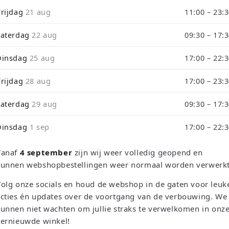
i
Vrijdag
21 aug
11:00 – 23:
de tijdens ons verbouwing10% Korting op Games en Consoles : Ver
o
Zaterdag
22 aug
09:30 – 17:
n
rough September 3 will be shipped on September 4 due to our store
Dinsdag
25 aug
17:00 – 22:
Vrijdag
28 aug
17:00 – 23:
Zaterdag
29 aug
09:30 – 17:
Dinsdag
1 sep
17:00 – 22:
Trier par :
Vanaf
4 september
zijn wij weer volledig geopend en
kunnen webshopbestellingen weer normaal worden verwerkt
olg onze socials en houd de webshop in de gaten voor leuk
cties én updates over de voortgang van de verbouwing. We
unnen niet wachten om jullie straks te verwelkomen in onz
vernieuwde winkel!