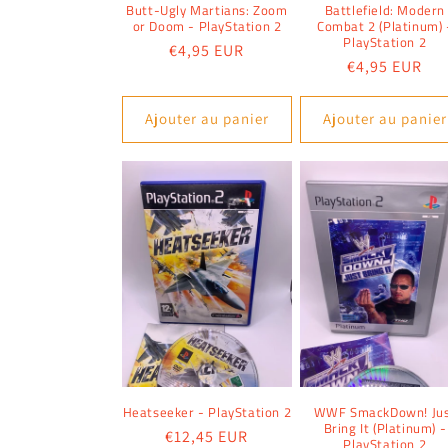
Butt-Ugly Martians: Zoom
Battlefield: Modern
or Doom - PlayStation 2
Combat 2 (Platinum) 
PlayStation 2
Prix
€4,95 EUR
Prix
€4,95 EUR
habituel
habituel
Ajouter au panier
Ajouter au panier
Heatseeker - PlayStation 2
WWF SmackDown! Ju
Bring It (Platinum) -
Prix
€12,45 EUR
PlayStation 2