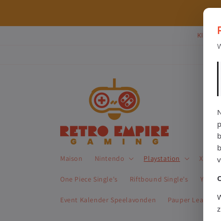
et
passer
⭐ 80+ reviews | ✔ WebwinkelKeur
au
contenu
Klik Hi
W
N
p
b
Maison
Nintendo
Playstation
Xbox
One Piece Single's
Riftbound Single's
Yu-Gi-
W
Event Kalender Speelavonden
Pauper League 
z