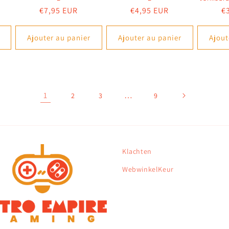
Prix
€7,95 EUR
Prix
€4,95 EUR
Pr
€
habituel
habituel
h
Ajouter au panier
Ajouter au panier
Ajout
1
…
2
3
9
Klachten
WebwinkelKeur