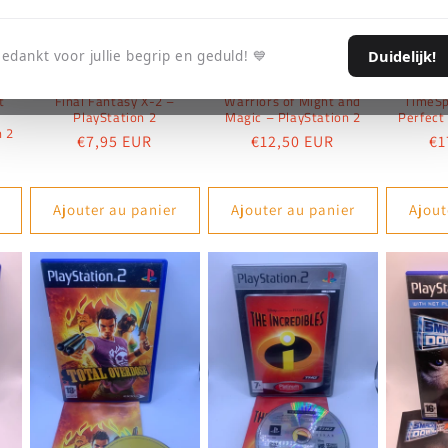
Duidelijk!
edankt voor jullie begrip en geduld! 💙
t
Final Fantasy X-2 –
Warriors of Might and
TimeSp
PlayStation 2
Magic – PlayStation 2
Perfect
n 2
Prix
€7,95 EUR
Prix
€12,50 EUR
Pr
€1
habituel
habituel
ha
Ajouter au panier
Ajouter au panier
Ajout