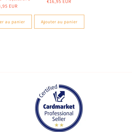
Prix
€16,95 EUR
ix
3,95 EUR
habituel
abituel
er au panier
Ajouter au panier