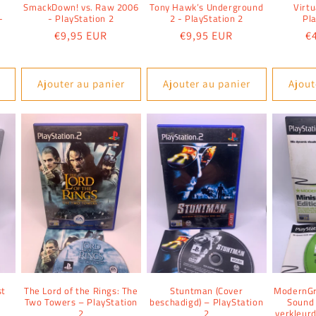
SmackDown! vs. Raw 2006
Tony Hawk’s Underground
Virtu
-
- PlayStation 2
2 - PlayStation 2
Pl
Prix
€9,95 EUR
Prix
€9,95 EUR
Pr
€
habituel
habituel
h
Ajouter au panier
Ajouter au panier
Ajout
st
The Lord of the Rings: The
Stuntman (Cover
ModernGro
Two Towers – PlayStation
beschadigd) – PlayStation
Sound 
2
2
verkleurd