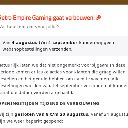
🎮
🚚 Gratis verzending vanaf €75 NL / €100 BE
Retro Empire Gaming gaat verbouwen! 🎉
er en Verkoop je Game of TCG collectie aan Retro Empire → WhatsAp
at betekent dat voor jullie?
Nieuw: zoek je Magic-deck automatisch op in onze voorraad.
Van
4 augustus t/m 4 september
kunnen wij geen
webshopbestellingen verzenden.
P
L
Recherch
Pays-Bas | EUR €
Français
atuurlijk laten we dat niet ongemerkt voorbijgaan! In deze
a
a
eriode komen er leuke acties voor klanten die graag willen
y
n
estellen en het geduld hebben om even te wachten. Alle
bestellingen worden vanaf 4 september verzonden of kunne
s
g
Séga
Atari
Trading Card Games
Pokemon Single'
vanaf die datum worden afgehaald.
/
u
OPENINGSTIJDEN TIJDENS DE VERBOUWING
Oh! Single's
Funko Pop!
Bordspellen
Sale!
Merchandise
r
e
é
ij zijn
gesloten van 8 t/m 20 augustus
. Vanaf 21 august
Leaderboard
ijn we weer beperkt geopend:
g