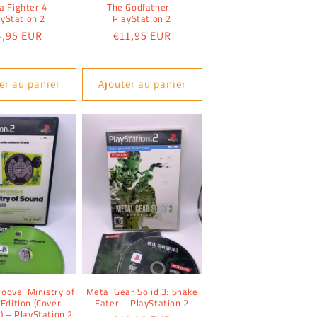
a Fighter 4 -
The Godfather -
ayStation 2
PlayStation 2
ix
4,95 EUR
Prix
€11,95 EUR
abituel
habituel
er au panier
Ajouter au panier
ove: Ministry of
Metal Gear Solid 3: Snake
Edition (Cover
Eater – PlayStation 2
) – PlayStation 2