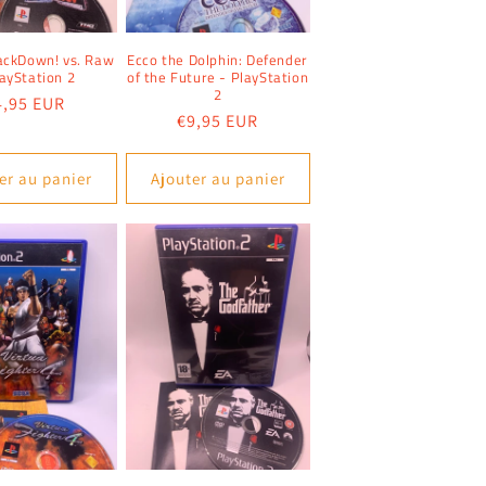
ckDown! vs. Raw
Ecco the Dolphin: Defender
layStation 2
of the Future - PlayStation
2
ix
4,95 EUR
Prix
€9,95 EUR
abituel
habituel
er au panier
Ajouter au panier