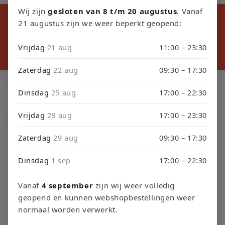
Wij zijn
gesloten van 8 t/m 20 augustus
. Vanaf
Kortingscode tijdens ons verbouwing10% Korting op Games en
Consoles : Verbouwing2026
21 augustus zijn we weer beperkt geopend:
⚠️ LET
⚠️ PLEASE NOTE: Orders placed from August 4 through
sept
Vrijdag
21 aug
11:00 – 23:30
September 3 will be shipped on September 4 due to our
septembe
store renovation. Thank you for your understanding!
Zaterdag
22 aug
09:30 – 17:30
C
Xbox Series X Controller
Dinsdag
25 aug
17:00 – 22:30
o
Vrijdag
28 aug
17:00 – 23:30
Xbox Series X Controller
l
Zaterdag
29 aug
09:30 – 17:30
l
Dinsdag
1 sep
17:00 – 22:30
Filtrer et trier
0 produit
e
c
Vanaf
4 september
zijn wij weer volledig
geopend en kunnen webshopbestellingen weer
t
normaal worden verwerkt.
Aucun produit trouvé