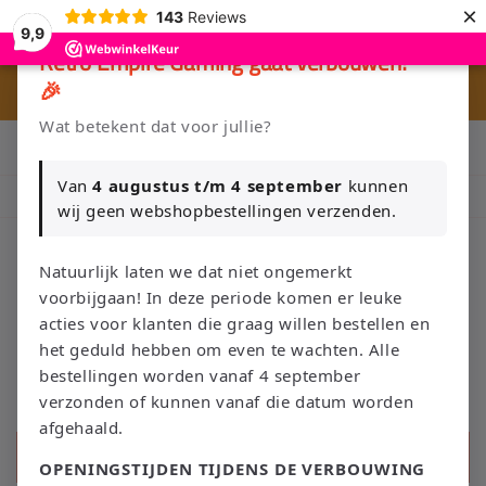
et
×
143
Reviews
passer
9,9
au
×
Retro Empire Gaming gaat verbouwen!
contenu
🎉
⭐ 80+ reviews | ✔ WebwinkelKeur
🚚 G
Wat betekent dat voor jullie?
Klik Hier en Verkoop je Game of TCG collectie aan Retro Empire
→ WhatsApp 💬
Van
4 augustus t/m 4 september
kunnen
Nieuw: zoek je Magic-deck automatisch op in onze voorraad.
wij geen webshopbestellingen verzenden.
Natuurlijk laten we dat niet ongemerkt
voorbijgaan! In deze periode komen er leuke
Panier
acties voor klanten die graag willen bestellen en
het geduld hebben om even te wachten. Alle
bestellingen worden vanaf 4 september
verzonden of kunnen vanaf die datum worden
afgehaald.
Recherche
OPENINGSTIJDEN TIJDENS DE VERBOUWING