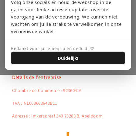
i
Volg onze socials en houd de webshop in de
Utiliser moins de filtres ou
tout supprimer
gaten voor leuke acties én updates over de
o
voortgang van de verbouwing. We kunnen niet
n
wachten om jullie straks te verwelkomen in onze
vernieuwde winkel!
:
Bedankt voor jullie begrip en geduld! 💙
Duidelijk!
Détails de l'entreprise
Chambre de Commerce : 92360416
TVA : NL003663643B11
Adresse : Imkersdreef 340 7328DB, Apeldoorn