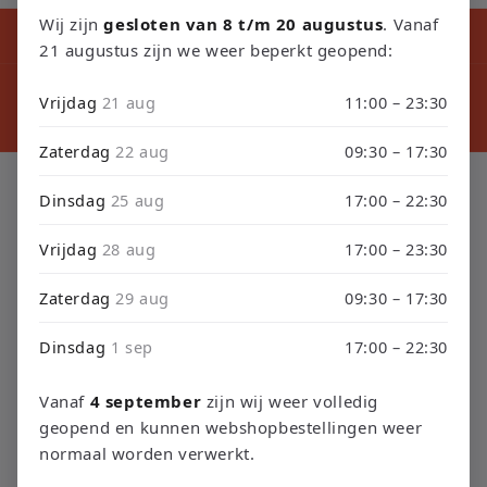
Wij zijn
gesloten van 8 t/m 20 augustus
. Vanaf
Kortingscode tijdens ons verbouwing10% Korting op Games en
Consoles : Verbouwing2026
21 augustus zijn we weer beperkt geopend:
⚠️ LET
⚠️ PLEASE NOTE: Orders placed from August 4 through
sept
Vrijdag
21 aug
11:00 – 23:30
September 3 will be shipped on September 4 due to our
septembe
store renovation. Thank you for your understanding!
Zaterdag
22 aug
09:30 – 17:30
C
Pokémon TCG Japans
Dinsdag
25 aug
17:00 – 22:30
o
Vrijdag
28 aug
17:00 – 23:30
l
Zaterdag
29 aug
09:30 – 17:30
Filtrer et trier
32 produits
l
Dinsdag
1 sep
17:00 – 22:30
e
c
Vanaf
4 september
zijn wij weer volledig
geopend en kunnen webshopbestellingen weer
t
normaal worden verwerkt.