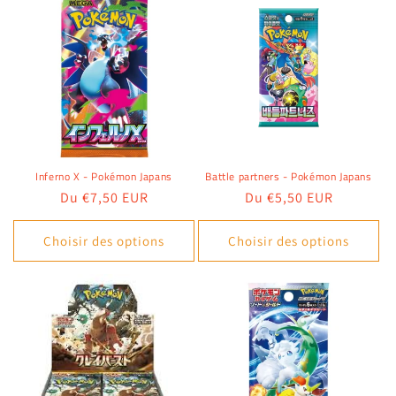
Inferno X - Pokémon Japans
Battle partners - Pokémon Japans
Prix
Du €7,50 EUR
Prix
Du €5,50 EUR
habituel
habituel
Choisir des options
Choisir des options