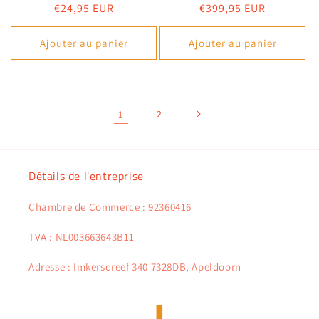
Prix
€24,95 EUR
Prix
€399,95 EUR
habituel
habituel
Ajouter au panier
Ajouter au panier
1
2
Détails de l'entreprise
Chambre de Commerce : 92360416
TVA : NL003663643B11
Adresse : Imkersdreef 340 7328DB, Apeldoorn