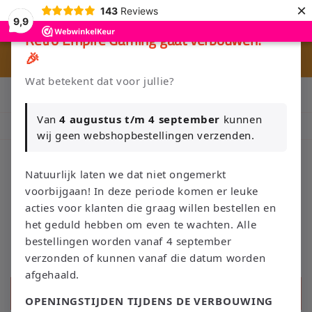
et
×
143
Reviews
passer
9,9
au
×
Retro Empire Gaming gaat verbouwen!
contenu
🎉
🎮 
🚚 Gratis verzending vanaf €75 NL / €100 BE
Wat betekent dat voor jullie?
Klik Hier en Verkoop je Game of TCG collectie aan Retro Empire
→ WhatsApp 💬
Van
4 augustus t/m 4 september
kunnen
Nieuw: zoek je Magic-deck automatisch op in onze voorraad.
wij geen webshopbestellingen verzenden.
Natuurlijk laten we dat niet ongemerkt
voorbijgaan! In deze periode komen er leuke
Panier
acties voor klanten die graag willen bestellen en
het geduld hebben om even te wachten. Alle
bestellingen worden vanaf 4 september
verzonden of kunnen vanaf die datum worden
afgehaald.
Recherche
OPENINGSTIJDEN TIJDENS DE VERBOUWING