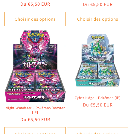
Prix
Du €5,50 EUR
Prix
Du €5,50 EUR
habituel
habituel
Choisir des options
Choisir des options
Cyber Judge - Pokémon [JP]
Prix
Du €5,50 EUR
Night Wanderer - Pokémon Booster
habituel
[JP]
Prix
Du €5,50 EUR
habituel