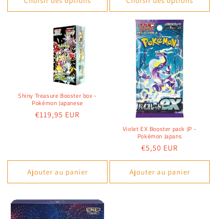
Choisir des options
Choisir des options
Shiny Treasure Booster box -
Pokémon Japanese
Prix
€119,95 EUR
habituel
Violet EX Booster pack JP -
Pokémon Japans
Prix
€5,50 EUR
habituel
Ajouter au panier
Ajouter au panier