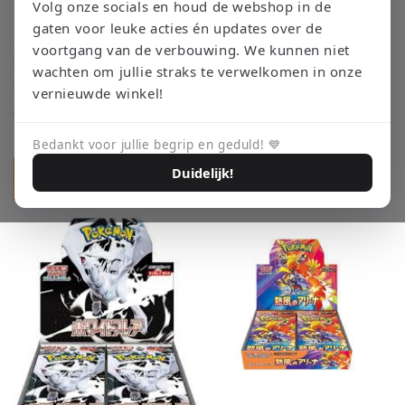
i
Volg onze socials en houd de webshop in de
gaten voor leuke acties én updates over de
o
voortgang van de verbouwing. We kunnen niet
n
wachten om jullie straks te verwelkomen in onze
Mega Symphonia - Pokémon [JP]
vernieuwde winkel!
:
Prix
Du €5,50 EUR
Glory of team Rocket - Pokémon [JP]
habituel
Prix
Du €7,50 EUR
Bedankt voor jullie begrip en geduld! 💙
habituel
Duidelijk!
Choisir des options
Choisir des options