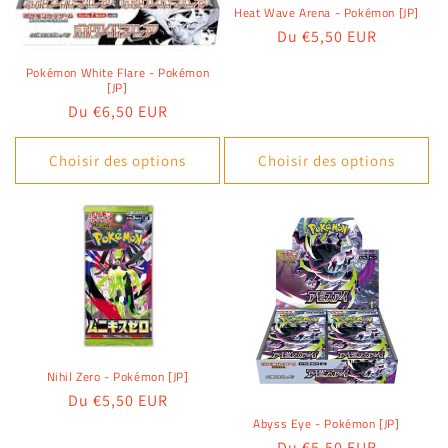
Heat Wave Arena - Pokémon [JP]
Prix
Du €5,50 EUR
habituel
Pokémon White Flare - Pokémon
[JP]
Prix
Du €6,50 EUR
habituel
Choisir des options
Choisir des options
Nihil Zero - Pokémon [JP]
Prix
Du €5,50 EUR
habituel
Abyss Eye - Pokémon [JP]
Prix
Du €5,50 EUR