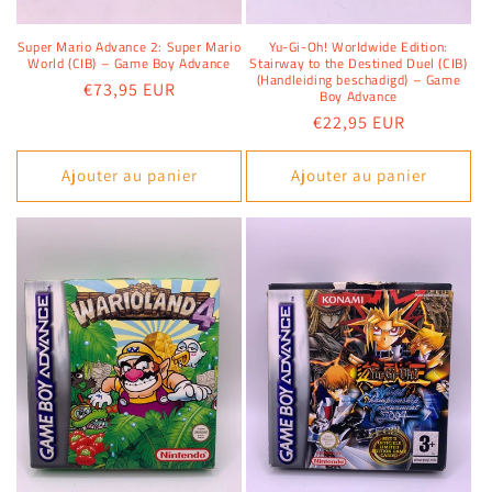
Super Mario Advance 2: Super Mario
Yu-Gi-Oh! Worldwide Edition:
World (CIB) – Game Boy Advance
Stairway to the Destined Duel (CIB)
(Handleiding beschadigd) – Game
Prix
€73,95 EUR
Boy Advance
habituel
Prix
€22,95 EUR
habituel
Ajouter au panier
Ajouter au panier