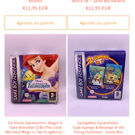
Advance
Race (CIB) – Game Boy Advance
Prix
€12,95 EUR
Prix
€12,95 EUR
habituel
habituel
Ajouter au panier
Ajouter au panier
De Kleine Zeemeermin: Magie in
SpongeBob SquarePants:
Twee Werelden (CIB) (The Little
SuperSponge & Revenge of the
Mermaid Magic in Two Kingdoms) –
Flying Dutchman - Game Boy