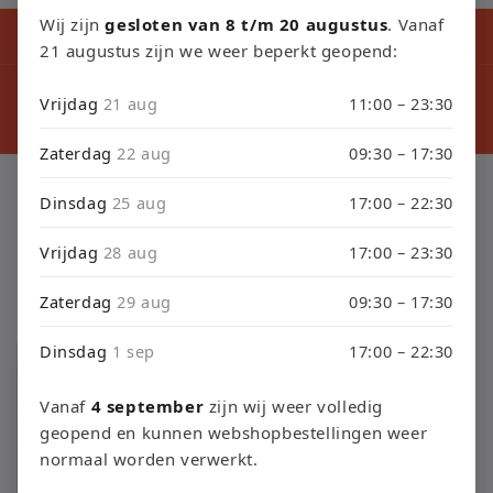
Wij zijn
gesloten van 8 t/m 20 augustus
. Vanaf
Kortingscode tijdens ons verbouwing10% Korting op Games en
Consoles : Verbouwing2026
21 augustus zijn we weer beperkt geopend:
⚠️ LET
⚠️ PLEASE NOTE: Orders placed from August 4 through
sept
Vrijdag
21 aug
11:00 – 23:30
September 3 will be shipped on September 4 due to our
septembe
store renovation. Thank you for your understanding!
Zaterdag
22 aug
09:30 – 17:30
C
Gameboy Advance CIBs
Dinsdag
25 aug
17:00 – 22:30
o
Vrijdag
28 aug
17:00 – 23:30
l
Zaterdag
29 aug
09:30 – 17:30
Filtrer et trier
26 produits
l
Dinsdag
1 sep
17:00 – 22:30
e
c
Vanaf
4 september
zijn wij weer volledig
geopend en kunnen webshopbestellingen weer
t
normaal worden verwerkt.