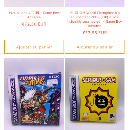
Wario Land 4 (CIB) - Game Boy
Yu-Gi-Oh! World Championship
Advance
Tournament 2004 (CIB) (Doos
lichtelijk beschadigd) – Game Boy
Prix
€72,50 EUR
Advance
habituel
Prix
€32,95 EUR
habituel
Ajouter au panier
Ajouter au panier