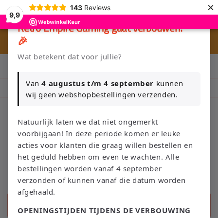
et
×
143
Reviews
passer
9,9
au
×
Retro Empire Gaming gaat verbouwen!
contenu
🎉
🎮 
🚚 Gratis verzending vanaf €75 NL / €100 BE
Wat betekent dat voor jullie?
Klik Hier en Verkoop je Game of TCG collectie aan Retro Empire
→ WhatsApp 💬
Van
4 augustus t/m 4 september
kunnen
Nieuw: zoek je Magic-deck automatisch op in onze voorraad.
wij geen webshopbestellingen verzenden.
Natuurlijk laten we dat niet ongemerkt
voorbijgaan! In deze periode komen er leuke
Panier
acties voor klanten die graag willen bestellen en
het geduld hebben om even te wachten. Alle
bestellingen worden vanaf 4 september
verzonden of kunnen vanaf die datum worden
afgehaald.
Recherche
OPENINGSTIJDEN TIJDENS DE VERBOUWING