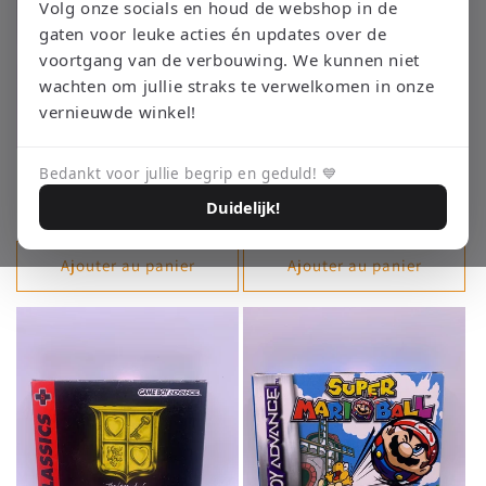
i
Volg onze socials en houd de webshop in de
gaten voor leuke acties én updates over de
o
voortgang van de verbouwing. We kunnen niet
n
wachten om jullie straks te verwelkomen in onze
vernieuwde winkel!
:
Manic Miner (CIB) - Gameboy
Advance Wars (CIB) – Game Boy
Bedankt voor jullie begrip en geduld! 💙
Advance
Advance
Duidelijk!
Prix
€27,50 EUR
Prix
€79,95 EUR
habituel
habituel
Ajouter au panier
Ajouter au panier