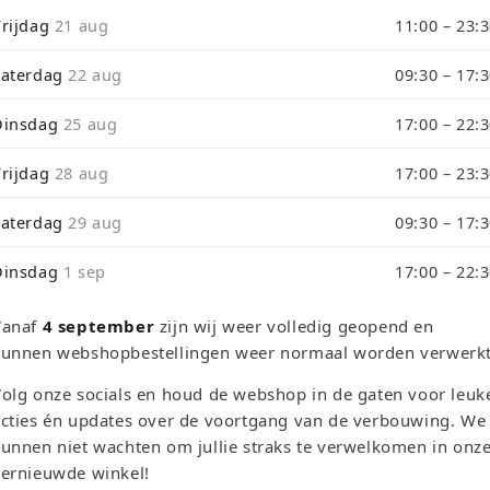
i
Vrijdag
21 aug
11:00 – 23:
o
RETRO EMPIRE GAMING
Zaterdag
22 aug
Doctor Lautr
09:30 – 17:
Dinsdag
25 aug
17:00 – 22:
Forgotten Kn
Vrijdag
28 aug
17:00 – 23:
3DS
Zaterdag
29 aug
09:30 – 17:
Normale
€14,95 EUR
Dinsdag
1 sep
17:00 – 22:
prijs
Belastingen inbegrepen.
Verzendkosten
Vanaf
4 september
zijn wij weer volledig geopend en
Lage voorraad: nog maar 1
kunnen webshopbestellingen weer normaal worden verwerkt
Aantal
olg onze socials en houd de webshop in de gaten voor leuk
cties én updates over de voortgang van de verbouwing. We
Aantal
Aantal
unnen niet wachten om jullie straks te verwelkomen in onz
verlagen
verhogen
vernieuwde winkel!
voor
voor