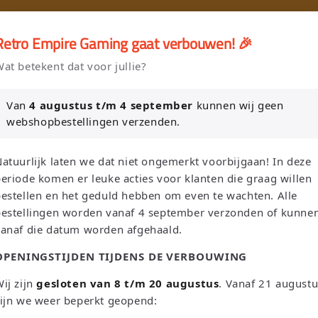
🎮
🚚 Gratis verzending vanaf €75 NL / €100 BE
Retro Empire Gaming gaat verbouwen! 🎉
er en Verkoop je Game of TCG collectie aan Retro Empire → WhatsAp
at betekent dat voor jullie?
Nieuw: zoek je Magic-deck automatisch op in onze voorraad.
Van
4 augustus t/m 4 september
kunnen wij geen
webshopbestellingen verzenden.
L
T
Zoeken
Nederland | EUR €
Nederlands
atuurlijk laten we dat niet ongemerkt voorbijgaan! In deze
a
a
eriode komen er leuke acties voor klanten die graag willen
n
a
estellen en het geduld hebben om even te wachten. Alle
bestellingen worden vanaf 4 september verzonden of kunne
d
l
Sega
Atari
Trading Card Games
Pokemon Single's
vanaf die datum worden afgehaald.
/
OPENINGSTIJDEN TIJDENS DE VERBOUWING
Oh! Single's
Funko Pop!
Bordspellen
Sale!
Merchandise
r
e
ij zijn
gesloten van 8 t/m 20 augustus
. Vanaf 21 august
Leaderboard
ijn we weer beperkt geopend:
g