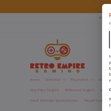
Meteen
naar de
⭐ 80+ reviews | ✔ WebwinkelKeur
content
Klik Hi
W
N
p
b
Home
Nintendo
Playstation
Xbox
One Piece Single's
Riftbound Single's
Yu-Gi-
W
Event Kalender Speelavonden
Pauper League 
z