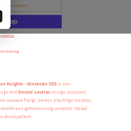
en toevoegen
ngsopties
pire Gaming
ten Knights - Nintendo 3DS
is een
in je met
Doctor Lautrec
en zijn assistent
19e-eeuwse Parijs. Verken prachtige locaties,
ontrafel een geheimzinnig complot. Ideaal
en denkspellen!