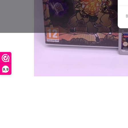
B
9,9