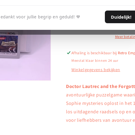
Doctor
Doctor
Aan winkelwag
Lautrec
Lautrec
Duidelijk!
edankt voor jullie begrip en geduld! 💙
and
and
the
the
Forgotten
Forgotten
Knights
Knights
Meer betali
-
-
Nintendo
Nintendo
Afhaling is beschikbaar bij
Retro Em
3DS
3DS
Meestal klaar binnen 24 uur
Winkelgegevens bekijken
Doctor Lautrec and the Forgot
avontuurlijke puzzelgame waar
Sophie mysteries oplost in het 
los uitdagende raadsels op en 
voor liefhebbers van avontuur 