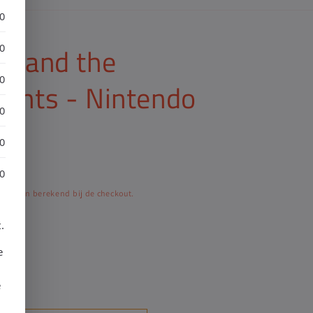
30
ec and the
30
30
ights - Nintendo
30
30
30
worden berekend bij de checkout.
.
e
e