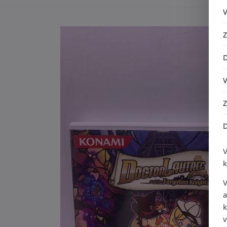
Ga direct naar
productinformatie
V
a
k