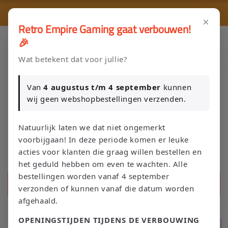
Meteen
naar de
⭐ 80+ reviews | ✔ WebwinkelKeur
content
×
Retro Empire Gaming gaat verbouwen!
Klik Hier en Verkoop je Game of TCG collectie aan Retro Empire
🎉
→ WhatsApp 💬
Wat betekent dat voor jullie?
Nieuw: zoek je Magic-deck automatisch op in onze voorraad.
Van
4 augustus t/m 4 september
kunnen
wij geen webshopbestellingen verzenden.
Winkelwage
Natuurlijk laten we dat niet ongemerkt
voorbijgaan! In deze periode komen er leuke
acties voor klanten die graag willen bestellen en
het geduld hebben om even te wachten. Alle
bestellingen worden vanaf 4 september
Zoeken
verzonden of kunnen vanaf die datum worden
afgehaald.
OPENINGSTIJDEN TIJDENS DE VERBOUWING
Ga direct naar