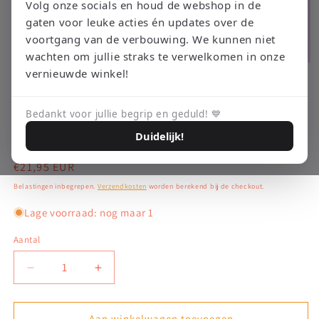
Volg onze socials en houd de webshop in de
gaten voor leuke acties én updates over de
voortgang van de verbouwing. We kunnen niet
wachten om jullie straks te verwelkomen in onze
Media
vernieuwde winkel!
1
openen
RETRO EMPIRE GAMING
Double Dragon III: The Sacred
in
modaal
Bedankt voor jullie begrip en geduld! 💙
Stones - NES
Duidelijk!
Normale
€21,95 EUR
prijs
Belastingen inbegrepen.
Verzendkosten
worden berekend bij de checkout.
Lage voorraad: nog maar 1
Aantal
Aantal
Aantal
verlagen
verhogen
voor
voor
Double
Double
Aan winkelwagen toevoegen