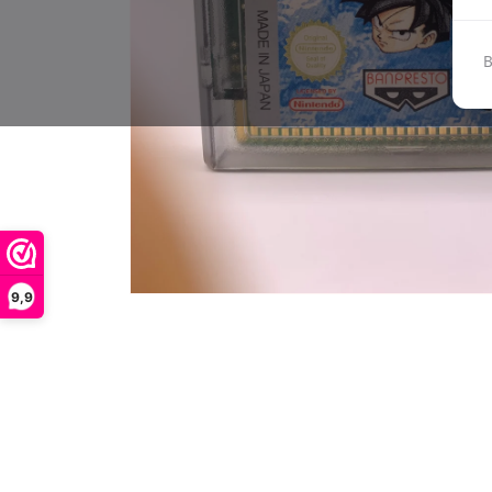
B
9,9