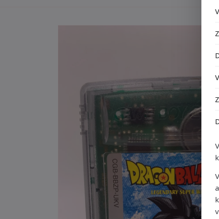
Ga direct naar
productinformatie
V
a
k