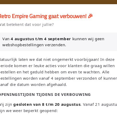
🎮
🚚 Gratis verzending vanaf €75 NL / €100 BE
Retro Empire Gaming gaat verbouwen! 🎉
er en Verkoop je Game of TCG collectie aan Retro Empire → WhatsAp
at betekent dat voor jullie?
Nieuw: zoek je Magic-deck automatisch op in onze voorraad.
Van
4 augustus t/m 4 september
kunnen wij geen
webshopbestellingen verzenden.
L
T
Zoeken
Nederland | EUR €
Nederlands
atuurlijk laten we dat niet ongemerkt voorbijgaan! In deze
a
a
eriode komen er leuke acties voor klanten die graag willen
n
a
estellen en het geduld hebben om even te wachten. Alle
bestellingen worden vanaf 4 september verzonden of kunne
d
l
Sega
Atari
Trading Card Games
Pokemon Single's
vanaf die datum worden afgehaald.
/
OPENINGSTIJDEN TIJDENS DE VERBOUWING
Oh! Single's
Funko Pop!
Bordspellen
Sale!
Merchandise
r
e
ij zijn
gesloten van 8 t/m 20 augustus
. Vanaf 21 august
Leaderboard
ijn we weer beperkt geopend:
g