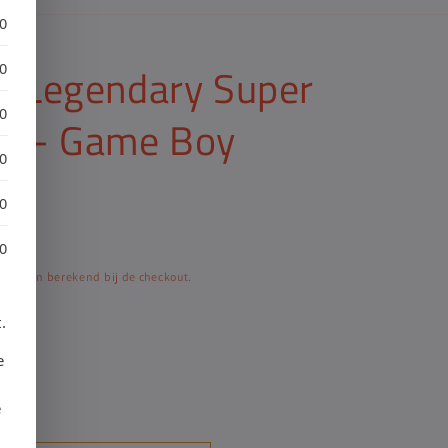
30
Z: Legendary Super
30
30
L) - Game Boy
30
30
30
worden berekend bij de checkout.
.
e
e