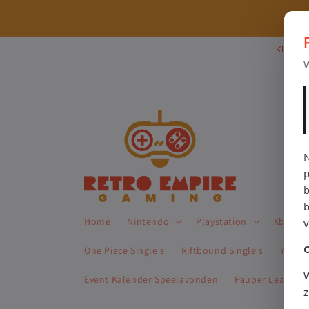
Meteen
naar de
⭐ 80+ reviews | ✔ WebwinkelKeur
content
Klik Hi
W
N
p
b
Home
Nintendo
Playstation
Xbox
One Piece Single's
Riftbound Single's
Yu-Gi-
W
Event Kalender Speelavonden
Pauper League 
z