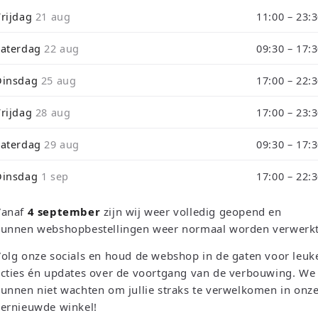
i
Vrijdag
21 aug
11:00 – 23:
o
RETRO EMPIRE GAMING
Zaterdag
22 aug
Dragon Ball 
09:30 – 17:
Dinsdag
25 aug
17:00 – 22:
Warriors (PA
Vrijdag
28 aug
17:00 – 23:
Color
Zaterdag
29 aug
09:30 – 17:
Normale
€14,95 EUR
Dinsdag
1 sep
17:00 – 22:
prijs
Belastingen inbegrepen.
Verzendkosten
Vanaf
4 september
zijn wij weer volledig geopend en
Lage voorraad: nog maar 1
kunnen webshopbestellingen weer normaal worden verwerkt
Aantal
olg onze socials en houd de webshop in de gaten voor leuk
cties én updates over de voortgang van de verbouwing. We
Aantal
Aantal
unnen niet wachten om jullie straks te verwelkomen in onz
verlagen
verhogen
vernieuwde winkel!
voor
voor