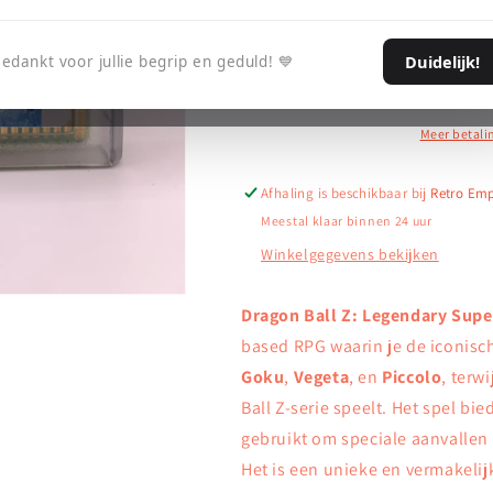
Dragon
Dragon
Aan winkelwag
Ball
Ball
Duidelijk!
edankt voor jullie begrip en geduld! 💙
Z:
Z:
Legendary
Legendary
Super
Super
Warriors
Warriors
Meer betali
(PAL)
(PAL)
-
-
Afhaling is beschikbaar bij
Retro Em
Game
Game
Meestal klaar binnen 24 uur
Boy
Boy
Color
Color
Winkelgegevens bekijken
Dragon Ball Z: Legendary Supe
based RPG waarin je de iconisc
Goku
,
Vegeta
, en
Piccolo
, terw
Ball Z-serie speelt. Het spel bi
gebruikt om speciale aanvallen 
Het is een unieke en vermakelij