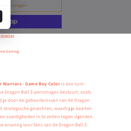
en toevoegen
ngsopties
pire Gaming
r Warriors - Game Boy Color
is een turn-
he Dragon Ball Z-personages bestuurt, zoals
ijl je door de gebeurtenissen van de Dragon
edt strategische gevechten, waarbij je kaarten
en vaardigheden in te zetten tegen vijanden.
ke ervaring voor fans van de Dragon Ball Z-