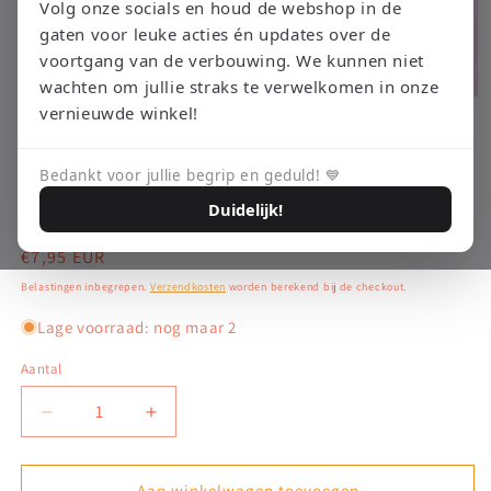
Volg onze socials en houd de webshop in de
gaten voor leuke acties én updates over de
voortgang van de verbouwing. We kunnen niet
wachten om jullie straks te verwelkomen in onze
Media
vernieuwde winkel!
1
openen
RETRO EMPIRE GAMING
Final Fantasy X-2 –
in
modaal
Bedankt voor jullie begrip en geduld! 💙
PlayStation 2
Duidelijk!
Normale
€7,95 EUR
prijs
Belastingen inbegrepen.
Verzendkosten
worden berekend bij de checkout.
Lage voorraad: nog maar 2
Aantal
Aantal
Aantal
verlagen
verhogen
voor
voor
Final
Final
Aan winkelwagen toevoegen