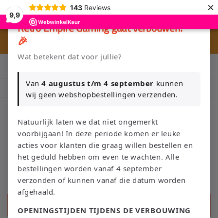
Meteen
×
143
Reviews
naar de
9,9
content
×
Retro Empire Gaming gaat verbouwen!
🎉
⭐ 80+ reviews | ✔ WebwinkelKeur
Wat betekent dat voor jullie?
Klik Hier en Verkoop je Game of TCG collectie aan Retro Empire
→ WhatsApp 💬
Van
4 augustus t/m 4 september
kunnen
Nieuw: zoek je Magic-deck automatisch op in onze voorraad.
wij geen webshopbestellingen verzenden.
Natuurlijk laten we dat niet ongemerkt
voorbijgaan! In deze periode komen er leuke
Winkelwage
acties voor klanten die graag willen bestellen en
het geduld hebben om even te wachten. Alle
bestellingen worden vanaf 4 september
verzonden of kunnen vanaf die datum worden
afgehaald.
Zoeken
OPENINGSTIJDEN TIJDENS DE VERBOUWING