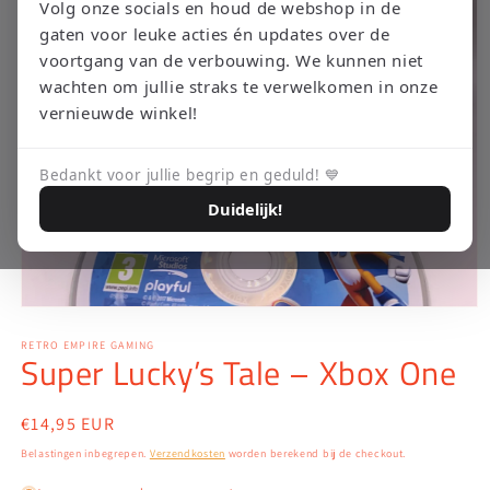
Volg onze socials en houd de webshop in de
gaten voor leuke acties én updates over de
voortgang van de verbouwing. We kunnen niet
wachten om jullie straks te verwelkomen in onze
vernieuwde winkel!
Bedankt voor jullie begrip en geduld! 💙
Duidelijk!
Media
1
openen
RETRO EMPIRE GAMING
Super Lucky’s Tale – Xbox One
in
modaal
Normale
€14,95 EUR
prijs
Belastingen inbegrepen.
Verzendkosten
worden berekend bij de checkout.