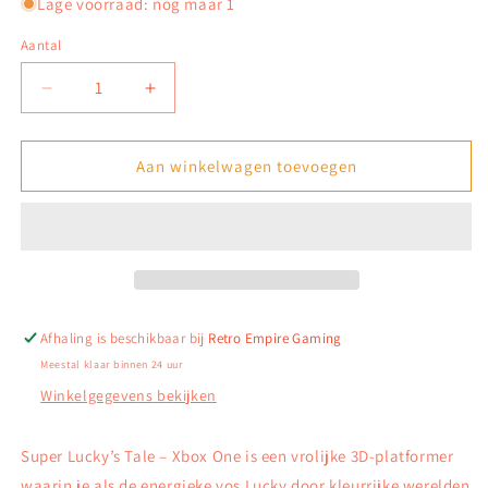
Lage voorraad: nog maar 1
Aantal
Aantal
Aantal
verlagen
verhogen
voor
voor
Super
Super
Aan winkelwagen toevoegen
Lucky’s
Lucky’s
Tale
Tale
–
–
Xbox
Xbox
One
One
Afhaling is beschikbaar bij
Retro Empire Gaming
Meestal klaar binnen 24 uur
Winkelgegevens bekijken
Super Lucky’s Tale – Xbox One is een vrolijke 3D-platformer
waarin je als de energieke vos Lucky door kleurrijke werelden