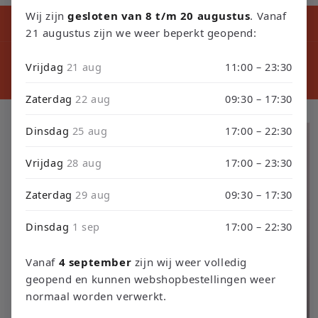
Wij zijn
gesloten van 8 t/m 20 augustus
. Vanaf
Kortingscode tijdens ons verbouwing10% Korting op Games en
Consoles : Verbouwing2026
21 augustus zijn we weer beperkt geopend:
⚠️ LET
⚠️ PLEASE NOTE: Orders placed from August 4 through
sept
Vrijdag
21 aug
11:00 – 23:30
September 3 will be shipped on September 4 due to our
septembe
store renovation. Thank you for your understanding!
Zaterdag
22 aug
09:30 – 17:30
Ga direct naar
Dinsdag
25 aug
17:00 – 22:30
productinformatie
Vrijdag
28 aug
17:00 – 23:30
Zaterdag
29 aug
09:30 – 17:30
Dinsdag
1 sep
17:00 – 22:30
Vanaf
4 september
zijn wij weer volledig
geopend en kunnen webshopbestellingen weer
normaal worden verwerkt.