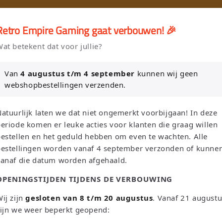
🎮
🚚 Gratis verzending vanaf €75 NL / €100 BE
Retro Empire Gaming gaat verbouwen! 🎉
er en Verkoop je Game of TCG collectie aan Retro Empire → WhatsAp
at betekent dat voor jullie?
Nieuw: zoek je Magic-deck automatisch op in onze voorraad.
Van
4 augustus t/m 4 september
kunnen wij geen
webshopbestellingen verzenden.
L
T
Zoeken
Nederland | EUR €
Nederlands
atuurlijk laten we dat niet ongemerkt voorbijgaan! In deze
a
a
eriode komen er leuke acties voor klanten die graag willen
n
a
estellen en het geduld hebben om even te wachten. Alle
bestellingen worden vanaf 4 september verzonden of kunne
d
l
Sega
Atari
Trading Card Games
Pokemon Single's
vanaf die datum worden afgehaald.
/
OPENINGSTIJDEN TIJDENS DE VERBOUWING
Oh! Single's
Funko Pop!
Bordspellen
Sale!
Merchandise
r
e
ij zijn
gesloten van 8 t/m 20 augustus
. Vanaf 21 august
Leaderboard
ijn we weer beperkt geopend:
g