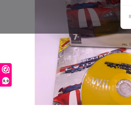
B
9,9