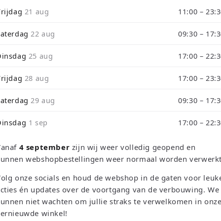
i
Vrijdag
21 aug
11:00 – 23:
de tijdens ons verbouwing10% Korting op Games en Consoles : Ver
o
Zaterdag
22 aug
09:30 – 17:
rough September 3 will be shipped on September 4 due to our store
Dinsdag
25 aug
17:00 – 22:
RETRO EMPIRE GAMING
Vrijdag
28 aug
17:00 – 23:
Urban Extrem
Zaterdag
29 aug
09:30 – 17:
(Disc licht be
Dinsdag
1 sep
17:00 – 22:
Normale
€6,50 EUR
Vanaf
4 september
zijn wij weer volledig geopend en
prijs
Belastingen inbegrepen.
Verzendkosten
kunnen webshopbestellingen weer normaal worden verwerkt
Lage voorraad: nog maar 1
olg onze socials en houd de webshop in de gaten voor leuk
cties én updates over de voortgang van de verbouwing. We
Aantal
unnen niet wachten om jullie straks te verwelkomen in onz
vernieuwde winkel!
Aantal
Aantal