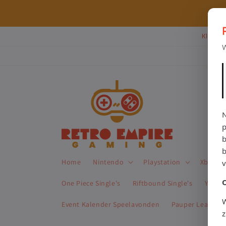
Meteen
naar de
⭐ 80+ reviews | ✔ WebwinkelKeur
content
Klik Hi
W
N
p
b
Home
Nintendo
Playstation
Xbox
One Piece Single's
Riftbound Single's
Yu-Gi-
W
Event Kalender Speelavonden
Pauper League 
z