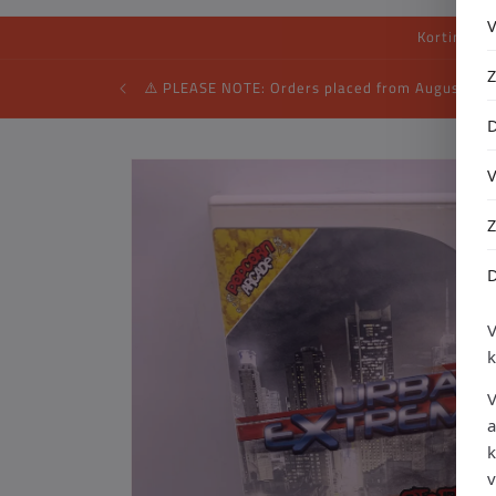
Kortingsco
⚠️ PLEASE NOTE: Orders placed from August 4 th
Ga direct naar
productinformatie
V
a
k