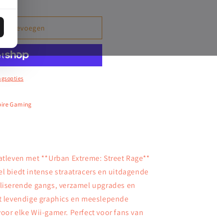
en toevoegen
ngsopties
pire Gaming
atleven met **Urban Extreme: Street Rage**
l biedt intense straatracers en uitdagende
aliserende gangs, verzamel upgrades en
et levendige graphics en meeslepende
oor elke Wii-gamer. Perfect voor fans van