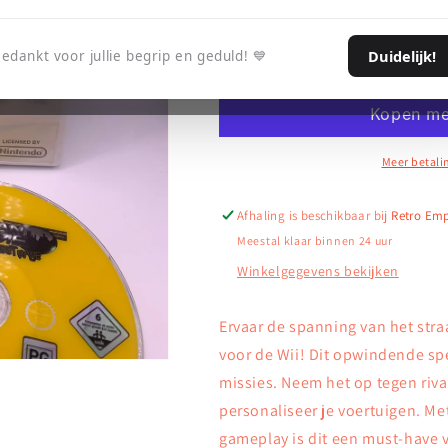
verlagen
verhogen
voor
voor
Duidelijk!
edankt voor jullie begrip en geduld! 💙
Urban
Urban
Aan winkelwag
Extreme:
Extreme:
Street
Street
Rage
Rage
(Disc
(Disc
licht
licht
Meer betali
bekrast)
bekrast)
-
-
Afhaling is beschikbaar bij
Retro Em
Wii
Wii
Meestal klaar binnen 24 uur
Winkelgegevens bekijken
Ervaar de spanning van het stra
voor de Wii! Dit opwindende spe
missies. Neem het op tegen riv
personaliseer je voertuigen. M
gameplay is dit een must-have v