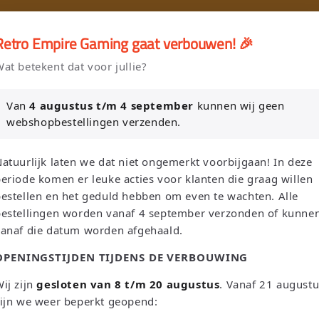
🎮
🚚 Gratis verzending vanaf €75 NL / €100 BE
Retro Empire Gaming gaat verbouwen! 🎉
er en Verkoop je Game of TCG collectie aan Retro Empire → WhatsAp
at betekent dat voor jullie?
Nieuw: zoek je Magic-deck automatisch op in onze voorraad.
Van
4 augustus t/m 4 september
kunnen wij geen
webshopbestellingen verzenden.
L
T
Zoeken
Nederland | EUR €
Nederlands
atuurlijk laten we dat niet ongemerkt voorbijgaan! In deze
a
a
eriode komen er leuke acties voor klanten die graag willen
n
a
estellen en het geduld hebben om even te wachten. Alle
bestellingen worden vanaf 4 september verzonden of kunne
d
l
Sega
Atari
Trading Card Games
Pokemon Single's
vanaf die datum worden afgehaald.
/
OPENINGSTIJDEN TIJDENS DE VERBOUWING
Oh! Single's
Funko Pop!
Bordspellen
Sale!
Merchandise
r
e
ij zijn
gesloten van 8 t/m 20 augustus
. Vanaf 21 august
Leaderboard
ijn we weer beperkt geopend:
g