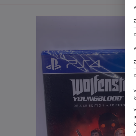
Ga direct naar
productinformatie
V
a
k