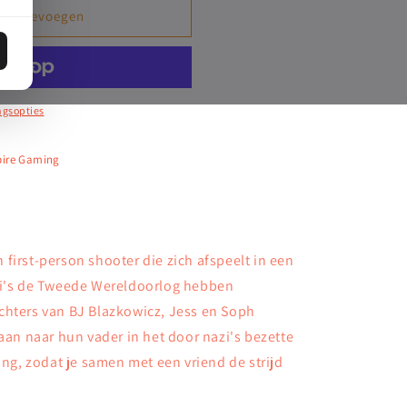
en toevoegen
ngsopties
pire Gaming
n first-person shooter die zich afspeelt in een
zi's de Tweede Wereldoorlog hebben
chters van BJ Blazkowicz, Jess en Soph
gaan naar hun vader in het door nazi's bezette
ing, zodat je samen met een vriend de strijd