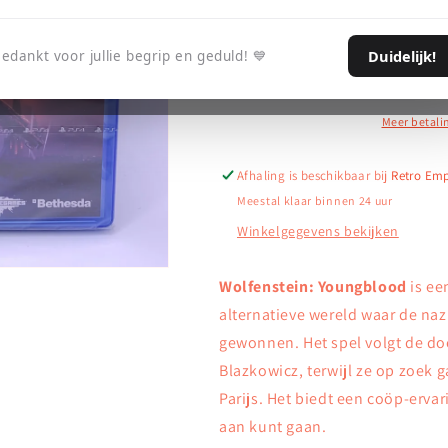
Wolfenstein:
Wolfenstein:
Aan winkelwag
Youngblood
Youngblood
Duidelijk!
edankt voor jullie begrip en geduld! 💙
-
-
Deluxe
Deluxe
Edition
Edition
(SEALED)
(SEALED)
Meer betali
–
–
PlayStation
PlayStation
Afhaling is beschikbaar bij
Retro Em
4
4
Meestal klaar binnen 24 uur
Winkelgegevens bekijken
Wolfenstein: Youngblood
is ee
alternatieve wereld waar de na
gewonnen. Het spel volgt de do
Blazkowicz, terwijl ze op zoek 
Parijs. Het biedt een coöp-ervar
aan kunt gaan.