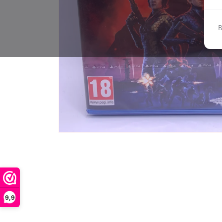
B
9,9