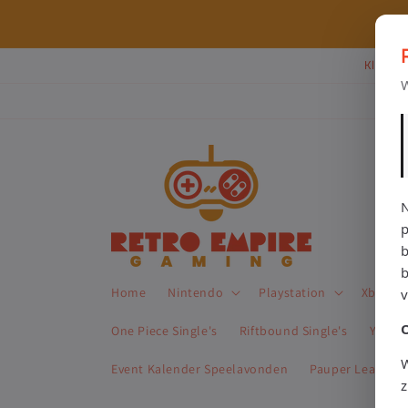
Meteen
naar de
⭐ 80+ reviews | ✔ WebwinkelKeur
content
Klik Hi
W
N
p
b
Home
Nintendo
Playstation
Xbox
One Piece Single's
Riftbound Single's
Yu-Gi-
W
Event Kalender Speelavonden
Pauper League 
z