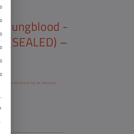
30
 Youngblood -
30
30
on (SEALED) –
30
4
30
30
worden berekend bij de checkout.
.
e
e