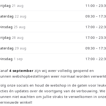
i
Vrijdag
21 aug
11:00 – 23:
o
RETRO EMPIRE GAMING
Zaterdag
22 aug
Wolfenstein:
09:30 – 17:
Dinsdag
25 aug
17:00 – 22:
Deluxe Editi
Vrijdag
28 aug
17:00 – 23:
PlayStation 
Zaterdag
29 aug
09:30 – 17:
Normale
€39,95 EUR
Dinsdag
1 sep
17:00 – 22:
prijs
Belastingen inbegrepen.
Verzendkosten
Vanaf
4 september
zijn wij weer volledig geopend en
Lage voorraad: nog maar 1
kunnen webshopbestellingen weer normaal worden verwerkt
Aantal
olg onze socials en houd de webshop in de gaten voor leuk
cties én updates over de voortgang van de verbouwing. We
Aantal
Aantal
unnen niet wachten om jullie straks te verwelkomen in onz
verlagen
verhogen
vernieuwde winkel!
voor
voor