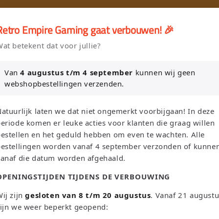
🎮
🚚 Gratis verzending vanaf €75 NL / €100 BE
Retro Empire Gaming gaat verbouwen! 🎉
er en Verkoop je Game of TCG collectie aan Retro Empire → WhatsAp
at betekent dat voor jullie?
Nieuw: zoek je Magic-deck automatisch op in onze voorraad.
Van
4 augustus t/m 4 september
kunnen wij geen
webshopbestellingen verzenden.
L
S
Suchen
Niederlande | EUR €
Deutsch
atuurlijk laten we dat niet ongemerkt voorbijgaan! In deze
a
p
eriode komen er leuke acties voor klanten die graag willen
n
r
estellen en het geduld hebben om even te wachten. Alle
bestellingen worden vanaf 4 september verzonden of kunne
d
a
Sega
Atari
Trading Card Games
Pokemon Single's
vanaf die datum worden afgehaald.
/
c
OPENINGSTIJDEN TIJDENS DE VERBOUWING
Oh! Single's
Funko Pop!
Bordspellen
Sale!
Merchandise
R
h
e
e
ij zijn
gesloten van 8 t/m 20 augustus
. Vanaf 21 august
Leaderboard
ijn we weer beperkt geopend:
g