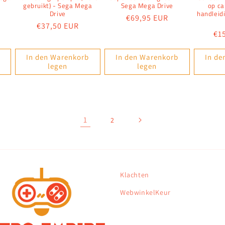
gebruikt) - Sega Mega
Sega Mega Drive
op ca
Drive
handleid
Normaler
€69,95 EUR
Normaler
€37,50 EUR
Preis
No
€1
Preis
Pre
In den Warenkorb
In den Warenkorb
In de
legen
legen
1
2
Klachten
WebwinkelKeur