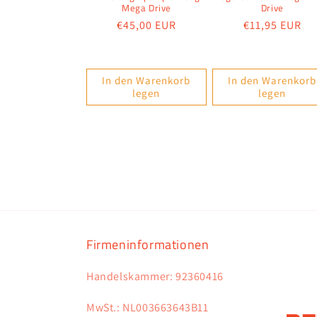
Mega Drive
Drive
Normaler
€45,00 EUR
Normaler
€11,95 EUR
Preis
Preis
In den Warenkorb
In den Warenkorb
legen
legen
Firmeninformationen
Handelskammer: 92360416
MwSt.: NL003663643B11