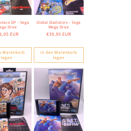
onaco GP - Sega
Global Gladiators - Sega
ega Drive
Mega Drive
rmaler
1,95 EUR
Normaler
€39,95 EUR
eis
Preis
n Warenkorb
In den Warenkorb
legen
legen