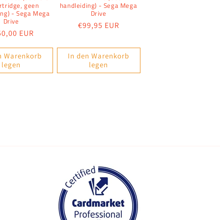
rtridge, geen
handleiding) - Sega Mega
ing) - Sega Mega
Drive
Drive
Normaler
€99,95 EUR
rmaler
50,00 EUR
Preis
is
n Warenkorb
In den Warenkorb
legen
legen