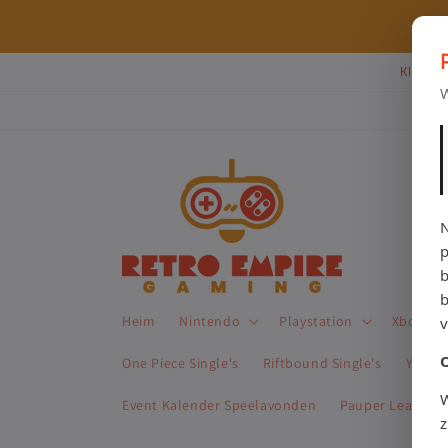
Direkt
zum
⭐ 80+ reviews | ✔ WebwinkelKeur
Inhalt
Klik Hi
W
N
p
b
Heim
Nintendo
Playstation
Xbox
One Piece Single's
Riftbound Single's
Yu-Gi-
W
Event Kalender Speelavonden
Pauper League 
z