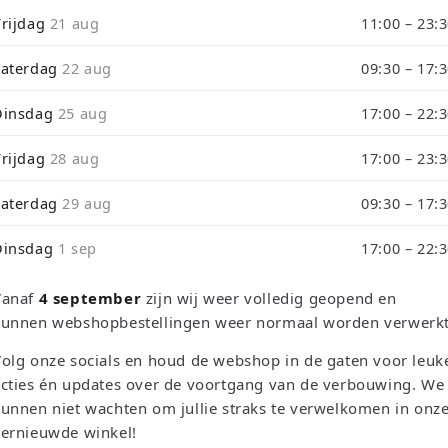
i
Vrijdag
21 aug
11:00 – 23:
de tijdens ons verbouwing10% Korting op Games en Consoles : Ver
o
Zaterdag
22 aug
09:30 – 17:
n
rough September 3 will be shipped on September 4 due to our store
Dinsdag
25 aug
17:00 – 22:
Vrijdag
28 aug
17:00 – 23:
Zaterdag
29 aug
09:30 – 17:
Dinsdag
1 sep
17:00 – 22:
Sortieren n
Vanaf
4 september
zijn wij weer volledig geopend en
kunnen webshopbestellingen weer normaal worden verwerkt
olg onze socials en houd de webshop in de gaten voor leuk
cties én updates over de voortgang van de verbouwing. We
unnen niet wachten om jullie straks te verwelkomen in onz
vernieuwde winkel!