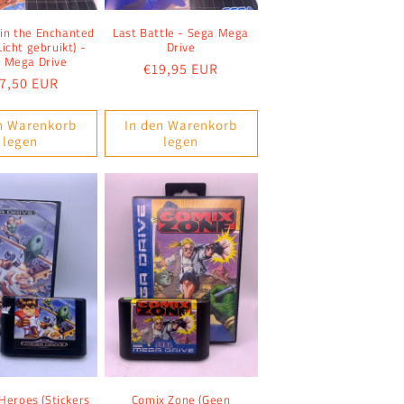
 in the Enchanted
Last Battle - Sega Mega
Licht gebruikt) -
Drive
 Mega Drive
Normaler
€19,95 EUR
rmaler
7,50 EUR
Preis
eis
n Warenkorb
In den Warenkorb
legen
legen
Heroes (Stickers
Comix Zone (Geen