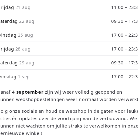
i
Vrijdag
21 aug
11:00 – 23:
o
Zaterdag
22 aug
09:30 – 17:
n
Dinsdag
25 aug
17:00 – 22:
Vrijdag
28 aug
17:00 – 23:
Sortieren na
Zaterdag
29 aug
09:30 – 17:
Dinsdag
1 sep
17:00 – 22:
Vanaf
4 september
zijn wij weer volledig geopend en
kunnen webshopbestellingen weer normaal worden verwerkt
olg onze socials en houd de webshop in de gaten voor leuk
cties én updates over de voortgang van de verbouwing. We
unnen niet wachten om jullie straks te verwelkomen in onz
vernieuwde winkel!