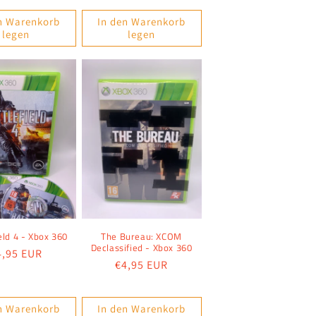
n Warenkorb
In den Warenkorb
legen
legen
eld 4 - Xbox 360
The Bureau: XCOM
Declassified - Xbox 360
ormaler
4,95 EUR
Normaler
€4,95 EUR
reis
Preis
n Warenkorb
In den Warenkorb