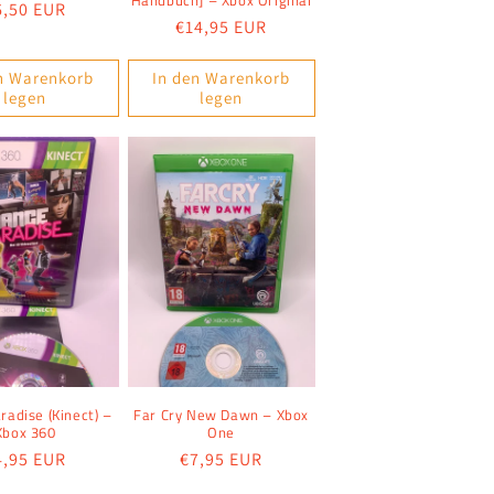
Handbuch] – Xbox Original
ormaler
6,50 EUR
Normaler
€14,95 EUR
reis
Preis
n Warenkorb
In den Warenkorb
legen
legen
radise (Kinect) –
Far Cry New Dawn – Xbox
Xbox 360
One
ormaler
4,95 EUR
Normaler
€7,95 EUR
reis
Preis