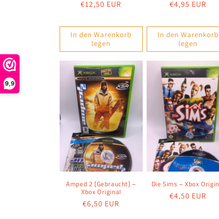
Normaler
€12,50 EUR
Normaler
€4,95 EUR
Preis
Preis
In den Warenkorb
In den Warenkorb
legen
legen
9,9
Amped 2 [Gebraucht] –
Die Sims – Xbox Origin
Xbox Original
Normaler
€4,50 EUR
Normaler
€6,50 EUR
Preis
Preis