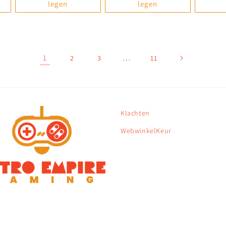
legen
legen
1
…
2
3
11
Klachten
WebwinkelKeur