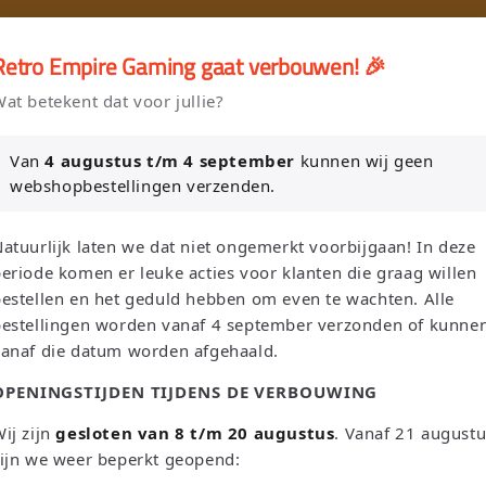
🎮
🚚 Gratis verzending vanaf €75 NL / €100 BE
Retro Empire Gaming gaat verbouwen! 🎉
er en Verkoop je Game of TCG collectie aan Retro Empire → WhatsAp
at betekent dat voor jullie?
Nieuw: zoek je Magic-deck automatisch op in onze voorraad.
Van
4 augustus t/m 4 september
kunnen wij geen
webshopbestellingen verzenden.
L
S
Suchen
Niederlande | EUR €
Deutsch
atuurlijk laten we dat niet ongemerkt voorbijgaan! In deze
a
p
eriode komen er leuke acties voor klanten die graag willen
n
r
estellen en het geduld hebben om even te wachten. Alle
bestellingen worden vanaf 4 september verzonden of kunne
d
a
Sega
Atari
Trading Card Games
Pokemon Single's
vanaf die datum worden afgehaald.
/
c
OPENINGSTIJDEN TIJDENS DE VERBOUWING
Oh! Single's
Funko Pop!
Bordspellen
Sale!
Merchandise
R
h
e
e
ij zijn
gesloten van 8 t/m 20 augustus
. Vanaf 21 august
Leaderboard
ijn we weer beperkt geopend:
g