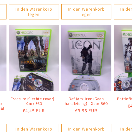
Preis
In den Warenkorb
In den Warenkorb
In de
legen
legen
Fracture (Slechte cover) -
Def Jam: Icon (Geen
Battlefi
p
Xbox 360
handleiding) - Xbox 360
N
€
nal
Normaler
€4,45 EUR
Normaler
€9,95 EUR
P
Preis
Preis
In den Warenkorb
In den Warenkorb
In de