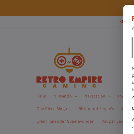
Direkt
zum
⭐ 80+ reviews | ✔ WebwinkelKeur
Inhalt
Klik Hi
W
N
p
b
Heim
Nintendo
Playstation
Xbox
One Piece Single's
Riftbound Single's
Yu-Gi-
W
Event Kalender Speelavonden
Pauper League 
z