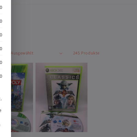
30
30
30
30
ch:
245 Produkte
30
30
.
e
e