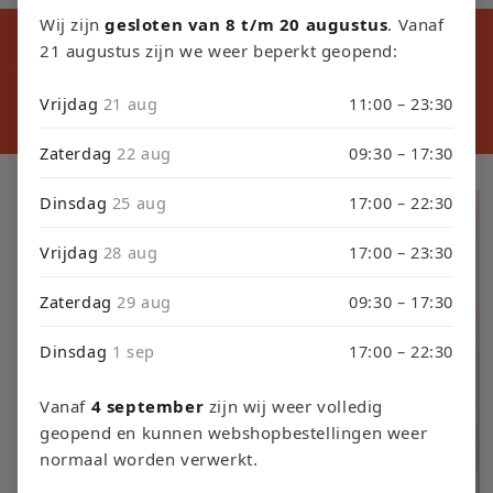
Wij zijn
gesloten van 8 t/m 20 augustus
. Vanaf
Kortingscode tijdens ons verbouwing10% Korting op Games en
Consoles : Verbouwing2026
21 augustus zijn we weer beperkt geopend:
⚠️ LET
⚠️ PLEASE NOTE: Orders placed from August 4 through
sept
Vrijdag
21 aug
11:00 – 23:30
September 3 will be shipped on September 4 due to our
septembe
store renovation. Thank you for your understanding!
Zaterdag
22 aug
09:30 – 17:30
Ga direct naar
Dinsdag
25 aug
17:00 – 22:30
productinformatie
Vrijdag
28 aug
17:00 – 23:30
Zaterdag
29 aug
09:30 – 17:30
Dinsdag
1 sep
17:00 – 22:30
Vanaf
4 september
zijn wij weer volledig
geopend en kunnen webshopbestellingen weer
normaal worden verwerkt.