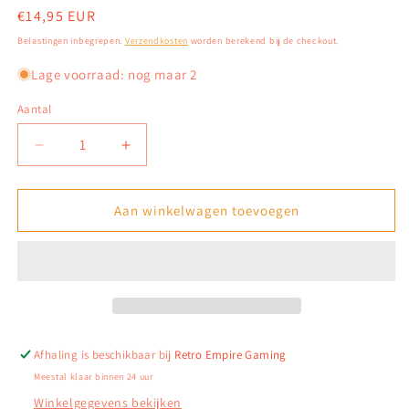
Normale
€14,95 EUR
prijs
Belastingen inbegrepen.
Verzendkosten
worden berekend bij de checkout.
Lage voorraad: nog maar 2
Aantal
Aantal
Aantal
verlagen
verhogen
voor
voor
Just
Just
Aan winkelwagen toevoegen
Cause
Cause
4
4
(Renegade
(Renegade
edition,
edition,
geen
geen
DLC)
DLC)
-
-
Afhaling is beschikbaar bij
Retro Empire Gaming
PlayStation
PlayStation
Meestal klaar binnen 24 uur
4
4
Winkelgegevens bekijken