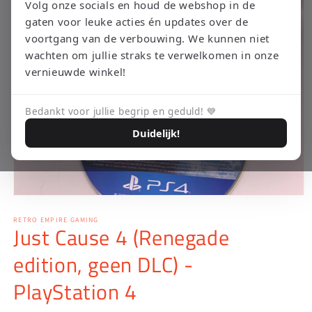
Volg onze socials en houd de webshop in de
gaten voor leuke acties én updates over de
voortgang van de verbouwing. We kunnen niet
wachten om jullie straks te verwelkomen in onze
vernieuwde winkel!
Bedankt voor jullie begrip en geduld! 💙
Duidelijk!
Media
1
openen
RETRO EMPIRE GAMING
Just Cause 4 (Renegade
in
modaal
edition, geen DLC) -
PlayStation 4