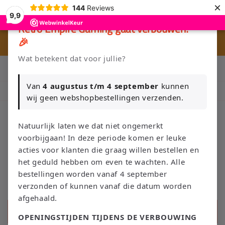
Meteen
×
144
Reviews
naar de
9,9
content
×
Retro Empire Gaming gaat verbouwen!
🎉
🎮 
🚚 Gratis verzending vanaf €75 NL / €100 BE
Wat betekent dat voor jullie?
Klik Hier en Verkoop je Game of TCG collectie aan Retro Empire
→ WhatsApp 💬
Van
4 augustus t/m 4 september
kunnen
Nieuw: zoek je Magic-deck automatisch op in onze voorraad.
wij geen webshopbestellingen verzenden.
Natuurlijk laten we dat niet ongemerkt
voorbijgaan! In deze periode komen er leuke
Winkelwage
acties voor klanten die graag willen bestellen en
het geduld hebben om even te wachten. Alle
bestellingen worden vanaf 4 september
verzonden of kunnen vanaf die datum worden
afgehaald.
Zoeken
OPENINGSTIJDEN TIJDENS DE VERBOUWING