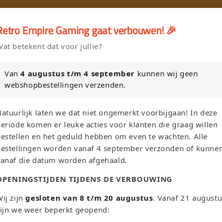
🎮
🚚 Gratis verzending vanaf €75 NL / €100 BE
Retro Empire Gaming gaat verbouwen! 🎉
er en Verkoop je Game of TCG collectie aan Retro Empire → WhatsAp
at betekent dat voor jullie?
Nieuw: zoek je Magic-deck automatisch op in onze voorraad.
Van
4 augustus t/m 4 september
kunnen wij geen
webshopbestellingen verzenden.
L
T
Zoeken
Nederland | EUR €
Nederlands
atuurlijk laten we dat niet ongemerkt voorbijgaan! In deze
a
a
eriode komen er leuke acties voor klanten die graag willen
n
a
estellen en het geduld hebben om even te wachten. Alle
bestellingen worden vanaf 4 september verzonden of kunne
d
l
Sega
Atari
Trading Card Games
Pokemon Single's
vanaf die datum worden afgehaald.
/
OPENINGSTIJDEN TIJDENS DE VERBOUWING
Oh! Single's
Funko Pop!
Bordspellen
Sale!
Merchandise
r
e
ij zijn
gesloten van 8 t/m 20 augustus
. Vanaf 21 august
Leaderboard
ijn we weer beperkt geopend:
g