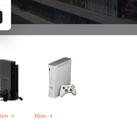
tion
Xbox