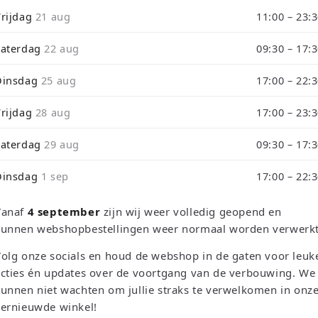
i
Vrijdag
21 aug
11:00 – 23:
de tijdens ons verbouwing10% Korting op Games en Consoles : Ver
o
Zaterdag
22 aug
09:30 – 17:
rough September 3 will be shipped on September 4 due to our store
Dinsdag
25 aug
17:00 – 22:
Vrijdag
28 aug
17:00 – 23:
Zaterdag
29 aug
09:30 – 17:
etro Games, Consoles & T
Dinsdag
1 sep
17:00 – 22:
nze collectie retro games, refurbished consoles en trading ca
Vanaf
4 september
zijn wij weer volledig geopend en
kunnen webshopbestellingen weer normaal worden verwerkt
Games & Consoles
Trading Card Games
olg onze socials en houd de webshop in de gaten voor leuk
cties én updates over de voortgang van de verbouwing. We
TCG Events
unnen niet wachten om jullie straks te verwelkomen in onz
vernieuwde winkel!