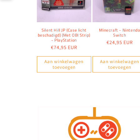
Silent Hill JP (Case licht
Minecraft - Nintend
beschadigd) (Met OBI Strip)
Switch
- PlayStation
Normale
€24,95 EUR
Normale
€74,95 EUR
prijs
prijs
Aan winkelwagen
Aan winkelwagen
toevoegen
toevoegen