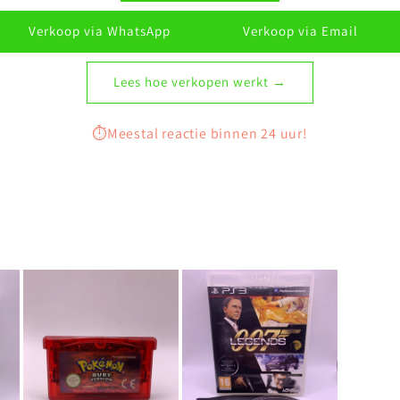
Verkoop via WhatsApp
Verkoop via Email
Lees hoe verkopen werkt →
⏱️Meestal reactie binnen 24 uur!