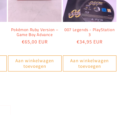
o
Pokémon Ruby Version –
007 Legends - PlayStation
Game Boy Advance
3
Normale
€65,00 EUR
Normale
€34,95 EUR
prijs
prijs
Aan winkelwagen
Aan winkelwagen
toevoegen
toevoegen