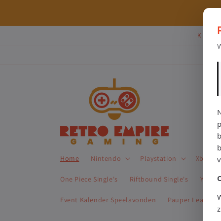
Meteen
naar de
⭐ 80+ reviews | ✔ WebwinkelKeur
content
Klik Hi
W
N
p
b
Home
Nintendo
Playstation
Xbox
One Piece Single's
Riftbound Single's
Yu-Gi-
W
Event Kalender Speelavonden
Pauper League 
z