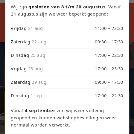
Wij zijn
gesloten van 8 t/m 20 augustus
. Vanaf
Kortingscode tijdens ons verbouwing10% Korting op Games en
Consoles : Verbouwing2026
21 augustus zijn we weer beperkt geopend:
⚠️ LET
⚠️ PLEASE NOTE: Orders placed from August 4 through
sept
Vrijdag
21 aug
11:00 – 23:30
September 3 will be shipped on September 4 due to our
septembe
store renovation. Thank you for your understanding!
Zaterdag
22 aug
09:30 – 17:30
Dinsdag
25 aug
17:00 – 22:30
Retro Games, Consoles & TCG
Vrijdag
28 aug
17:00 – 23:30
Ontdek onze collectie retro games, refurbished consoles en
trading card games.
Zaterdag
29 aug
09:30 – 17:30
Dinsdag
1 sep
17:00 – 22:30
Games & Consoles
Vanaf
4 september
zijn wij weer volledig
Trading Card Games
geopend en kunnen webshopbestellingen weer
normaal worden verwerkt.
TCG Events