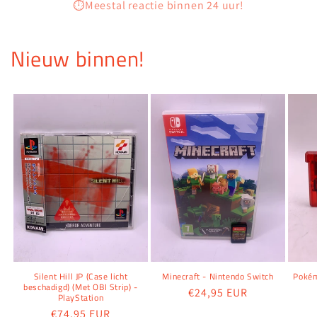
⏱️Meestal reactie binnen 24 uur!
Nieuw binnen!
Silent Hill JP (Case licht
Minecraft - Nintendo Switch
Pokém
beschadigd) (Met OBI Strip) -
Normale
€24,95 EUR
PlayStation
prijs
Normale
€74,95 EUR