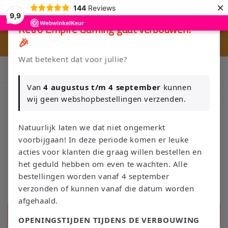
Meteen
×
144
Reviews
naar de
9,9
content
×
Retro Empire Gaming gaat verbouwen!
🎉
🎮 
🚚 Gratis verzending vanaf €75 NL / €100 BE
Wat betekent dat voor jullie?
Klik Hier en Verkoop je Game of TCG collectie aan Retro Empire
→ WhatsApp 💬
Van
4 augustus t/m 4 september
kunnen
Nieuw: zoek je Magic-deck automatisch op in onze voorraad.
wij geen webshopbestellingen verzenden.
Natuurlijk laten we dat niet ongemerkt
voorbijgaan! In deze periode komen er leuke
Winkelwage
acties voor klanten die graag willen bestellen en
het geduld hebben om even te wachten. Alle
bestellingen worden vanaf 4 september
verzonden of kunnen vanaf die datum worden
afgehaald.
Zoeken
OPENINGSTIJDEN TIJDENS DE VERBOUWING