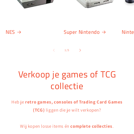
NES
Super Nintendo
Nint
van
1
/
5
Verkoop je games of TCG
collectie
Heb je
retro games, consoles of Trading Card Games
(TCG)
liggen die je wilt verkopen?
Wij kopen losse items én
complete collecties
.