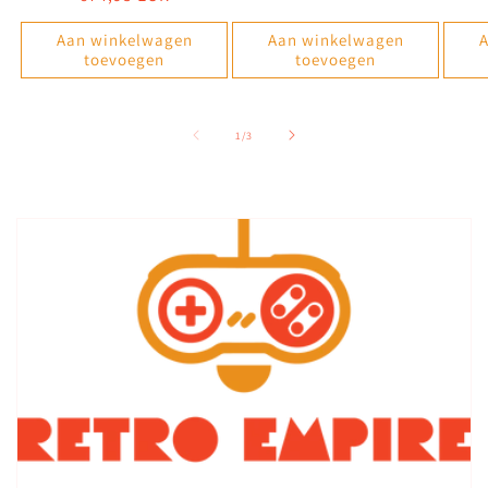
prijs
Aan winkelwagen
Aan winkelwagen
A
toevoegen
toevoegen
van
1
/
3