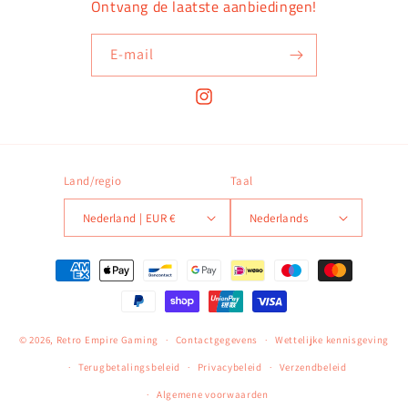
Ontvang de laatste aanbiedingen!
E‑mail
Instagram
Land/regio
Taal
Nederland | EUR €
Nederlands
Betaalmethoden
© 2026,
Retro Empire Gaming
Contactgegevens
Wettelijke kennisgeving
Terugbetalingsbeleid
Privacybeleid
Verzendbeleid
Algemene voorwaarden