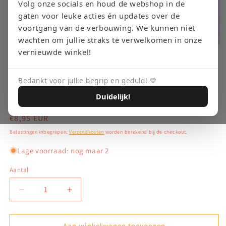
Volg onze socials en houd de webshop in de
gaten voor leuke acties én updates over de
voortgang van de verbouwing. We kunnen niet
wachten om jullie straks te verwelkomen in onze
Media
vernieuwde winkel!
1
openen
RETRO EMPIRE GAMING
Snow White and the Seven
in
modaal
Bedankt voor jullie begrip en geduld! 💙
Dwarfs – Game Boy Color
Duidelijk!
Normale
€8,95 EUR
prijs
Belastingen inbegrepen.
Verzendkosten
worden berekend bij de checkout.
Lage voorraad: nog maar 2
Aantal
Aantal
Aantal
verlagen
verhogen
voor
voor
Snow
Snow
Aan winkelwagen toevoegen