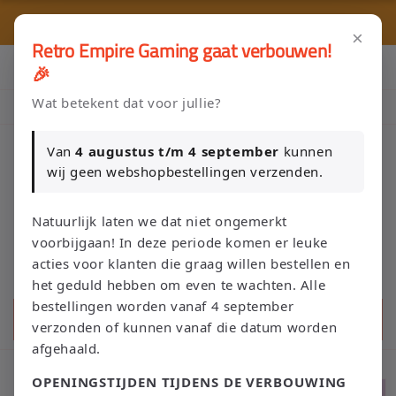
Meteen
🎮 
naar de
🚚 Gratis verzending vanaf €75 NL / €100 BE
content
×
Retro Empire Gaming gaat verbouwen!
Klik Hier en Verkoop je Game of TCG collectie aan Retro Empire
🎉
→ WhatsApp 💬
Wat betekent dat voor jullie?
Nieuw: zoek je Magic-deck automatisch op in onze voorraad.
Van
4 augustus t/m 4 september
kunnen
wij geen webshopbestellingen verzenden.
Winkelwage
Natuurlijk laten we dat niet ongemerkt
voorbijgaan! In deze periode komen er leuke
acties voor klanten die graag willen bestellen en
het geduld hebben om even te wachten. Alle
bestellingen worden vanaf 4 september
Zoeken
verzonden of kunnen vanaf die datum worden
afgehaald.
OPENINGSTIJDEN TIJDENS DE VERBOUWING
Ga direct naar