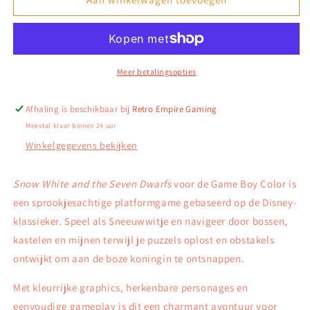
White
White
and
and
the
the
Seven
Seven
Dwarfs
Dwarfs
Meer betalingsopties
–
–
Game
Game
Afhaling is beschikbaar bij
Retro Empire Gaming
Boy
Boy
Meestal klaar binnen 24 uur
Color
Color
Winkelgegevens bekijken
Snow White and the Seven Dwarfs
voor de Game Boy Color is
een sprookjesachtige platformgame gebaseerd op de Disney-
klassieker. Speel als Sneeuwwitje en navigeer door bossen,
kastelen en mijnen terwijl je puzzels oplost en obstakels
ontwijkt om aan de boze koningin te ontsnappen.
Met kleurrijke graphics, herkenbare personages en
eenvoudige gameplay is dit een charmant avontuur voor