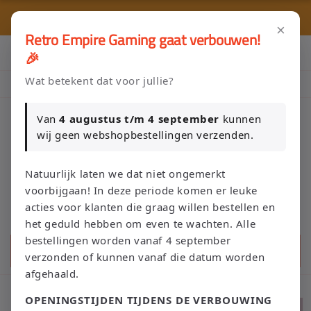
Meteen
🎮 
naar de
r
content
×
Retro Empire Gaming gaat verbouwen!
Klik Hier en Verkoop je Game of TCG collectie aan Retro Empire
🎉
→ WhatsApp 💬
Wat betekent dat voor jullie?
Nieuw: zoek je Magic-deck automatisch op in onze voorraad.
Van
4 augustus t/m 4 september
kunnen
wij geen webshopbestellingen verzenden.
Winkelwage
Natuurlijk laten we dat niet ongemerkt
voorbijgaan! In deze periode komen er leuke
acties voor klanten die graag willen bestellen en
het geduld hebben om even te wachten. Alle
bestellingen worden vanaf 4 september
Zoeken
verzonden of kunnen vanaf die datum worden
afgehaald.
OPENINGSTIJDEN TIJDENS DE VERBOUWING
Ga direct naar