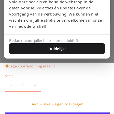
Volg onze socials en houd de webshop in de
gaten voor leuke acties én updates over de
voortgang van de verbouwing. We kunnen niet
wachten om jullie straks te verwelkomen in onze
Media
vernieuwde winkel!
1
openen
RETRO EMPIRE GAMING
The Settlers - Nintendo DS
in
modaal
Bedankt voor jullie begrip en geduld! 💙
Duidelijk!
Normale
€7,95 EUR
prijs
Belastingen inbegrepen.
Verzendkosten
worden berekend bij de checkout.
Lage voorraad: nog maar 2
Aantal
Aantal
Aantal
verlagen
verhogen
voor
voor
The
The
Aan winkelwagen toevoegen
Settlers
Settlers