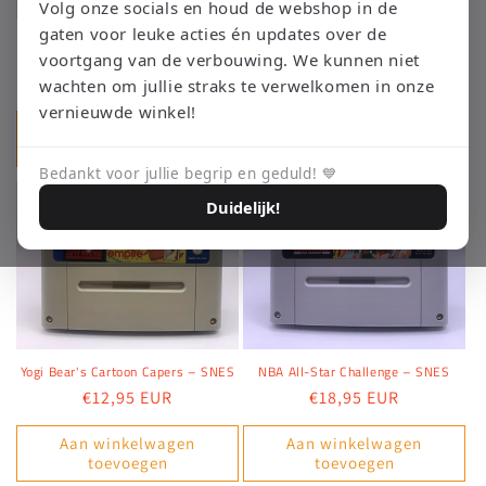
i
Volg onze socials en houd de webshop in de
gaten voor leuke acties én updates over de
e
Parodius - SNES
Tiny Toon Adventures: Buster Busts
Loose! - SNES
voortgang van de verbouwing. We kunnen niet
Normale
€49,95 EUR
:
Normale
€14,95 EUR
wachten om jullie straks te verwelkomen in onze
prijs
prijs
vernieuwde winkel!
Aan winkelwagen
Aan winkelwagen
toevoegen
toevoegen
Bedankt voor jullie begrip en geduld! 💙
Duidelijk!
Yogi Bear's Cartoon Capers – SNES
NBA All-Star Challenge – SNES
Normale
€12,95 EUR
Normale
€18,95 EUR
prijs
prijs
Aan winkelwagen
Aan winkelwagen
toevoegen
toevoegen