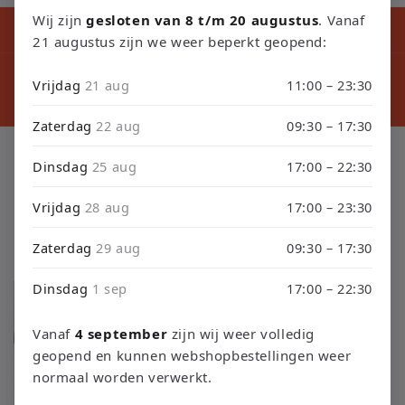
Wij zijn
gesloten van 8 t/m 20 augustus
. Vanaf
Kortingscode tijdens ons verbouwing10% Korting op Games en
Consoles : Verbouwing2026
21 augustus zijn we weer beperkt geopend:
⚠️ LET
⚠️ PLEASE NOTE: Orders placed from August 4 through
sept
Vrijdag
21 aug
11:00 – 23:30
September 3 will be shipped on September 4 due to our
septembe
store renovation. Thank you for your understanding!
Zaterdag
22 aug
09:30 – 17:30
C
Super Nintendo
Dinsdag
25 aug
17:00 – 22:30
o
Vrijdag
28 aug
17:00 – 23:30
l
Zaterdag
29 aug
09:30 – 17:30
Filteren en sorteren
84 korting op 88 producten
l
Dinsdag
1 sep
17:00 – 22:30
e
c
Vanaf
4 september
zijn wij weer volledig
geopend en kunnen webshopbestellingen weer
t
normaal worden verwerkt.