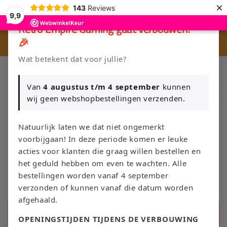
Meteen
×
143
Reviews
naar de
9,9
content
×
Retro Empire Gaming gaat verbouwen!
🎉
🎮 
🚚 Gratis verzending vanaf €75 NL / €100 BE
Wat betekent dat voor jullie?
Klik Hier en Verkoop je Game of TCG collectie aan Retro Empire
→ WhatsApp 💬
Van
4 augustus t/m 4 september
kunnen
Nieuw: zoek je Magic-deck automatisch op in onze voorraad.
wij geen webshopbestellingen verzenden.
Natuurlijk laten we dat niet ongemerkt
voorbijgaan! In deze periode komen er leuke
Winkelwage
acties voor klanten die graag willen bestellen en
het geduld hebben om even te wachten. Alle
bestellingen worden vanaf 4 september
verzonden of kunnen vanaf die datum worden
afgehaald.
Zoeken
OPENINGSTIJDEN TIJDENS DE VERBOUWING