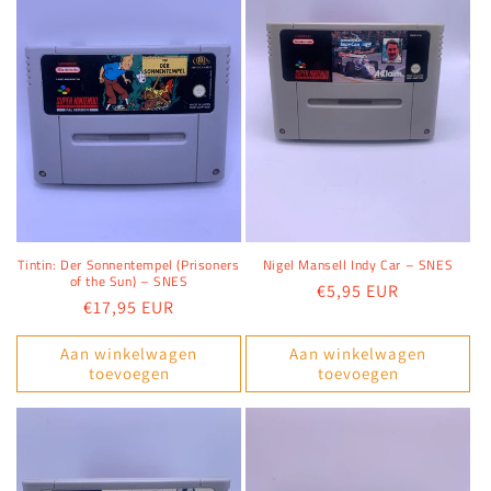
Tintin: Der Sonnentempel (Prisoners
Nigel Mansell Indy Car – SNES
of the Sun) – SNES
Normale
€5,95 EUR
Normale
€17,95 EUR
prijs
prijs
Aan winkelwagen
Aan winkelwagen
toevoegen
toevoegen