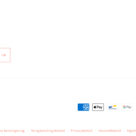
Betaalmethoden
jke kennisgeving
Terugbetalingsbeleid
Privacybeleid
Verzendbeleid
Alge