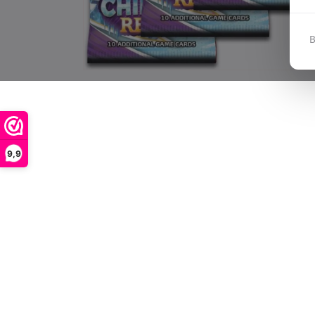
B
9,9