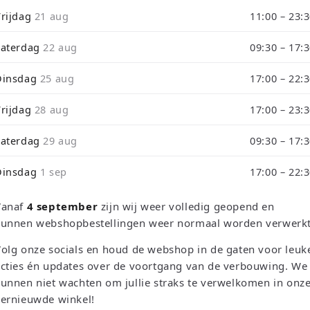
i
Vrijdag
21 aug
11:00 – 23:
o
RETRO EMPIRE GAMING
Zaterdag
22 aug
Chilling Rei
09:30 – 17:
Dinsdag
25 aug
17:00 – 22:
Normale
€14,95 EUR
Vrijdag
28 aug
17:00 – 23:
prijs
Belastingen inbegrepen.
Verzendkosten
Zaterdag
29 aug
09:30 – 17:
12 op voorraad
Dinsdag
1 sep
17:00 – 22:
Aantal
Vanaf
4 september
zijn wij weer volledig geopend en
Aantal
Aantal
verlagen
verhogen
kunnen webshopbestellingen weer normaal worden verwerkt
voor
voor
olg onze socials en houd de webshop in de gaten voor leuk
Chilling
Chilling
Aan winkelwag
Reign
Reign
cties én updates over de voortgang van de verbouwing. We
-
-
unnen niet wachten om jullie straks te verwelkomen in onz
Pokémon
Pokémon
vernieuwde winkel!