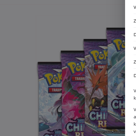
Ga direct naar
productinformatie
V
a
k