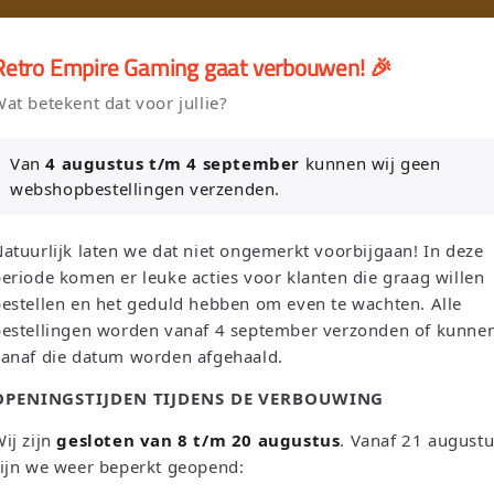
🎮
🚚 Gratis verzending vanaf €75 NL / €100 BE
Retro Empire Gaming gaat verbouwen! 🎉
er en Verkoop je Game of TCG collectie aan Retro Empire → WhatsAp
at betekent dat voor jullie?
Nieuw: zoek je Magic-deck automatisch op in onze voorraad.
Van
4 augustus t/m 4 september
kunnen wij geen
webshopbestellingen verzenden.
L
T
Zoeken
Nederland | EUR €
Nederlands
atuurlijk laten we dat niet ongemerkt voorbijgaan! In deze
a
a
eriode komen er leuke acties voor klanten die graag willen
n
a
estellen en het geduld hebben om even te wachten. Alle
bestellingen worden vanaf 4 september verzonden of kunne
d
l
Sega
Atari
Trading Card Games
Pokemon Single's
vanaf die datum worden afgehaald.
/
OPENINGSTIJDEN TIJDENS DE VERBOUWING
Oh! Single's
Funko Pop!
Bordspellen
Sale!
Merchandise
r
e
ij zijn
gesloten van 8 t/m 20 augustus
. Vanaf 21 august
Leaderboard
ijn we weer beperkt geopend:
g