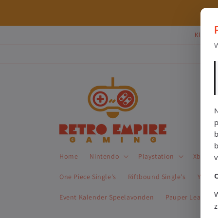
Meteen
naar de
⭐ 80+ reviews | ✔ WebwinkelKeur
content
Klik Hi
W
N
p
b
Home
Nintendo
Playstation
Xbox
One Piece Single's
Riftbound Single's
Yu-Gi-
W
Event Kalender Speelavonden
Pauper League 
z