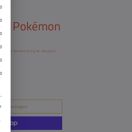
30
gn - Pokémon
30
30
30
worden berekend bij de checkout.
30
30
.
e
en toevoegen
e