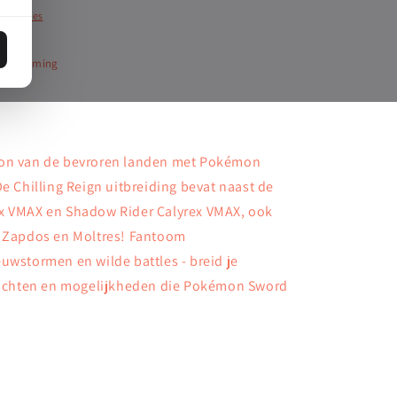
ngsopties
pire Gaming
mon van de bevroren landen met Pokémon
De Chilling Reign uitbreiding bevat naast de
ex VMAX en Shadow Rider Calyrex VMAX, ook
, Zapdos en Moltres! Fantoom
uwstormen en wilde battles - breid je
krachten en mogelijkheden die Pokémon Sword