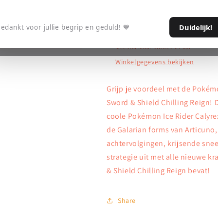
Meer betali
Duidelijk!
edankt voor jullie begrip en geduld! 💙
Afhaling is beschikbaar bij
Retro Em
Meestal klaar binnen 24 uur
Winkelgegevens bekijken
Grijp je voordeel met de Poké
Sword & Shield Chilling Reign! 
coole Pokémon Ice Rider Calyr
de Galarian forms van Articuno
achtervolgingen, krijsende snee
strategie uit met alle nieuwe 
& Shield Chilling Reign bevat!
Share