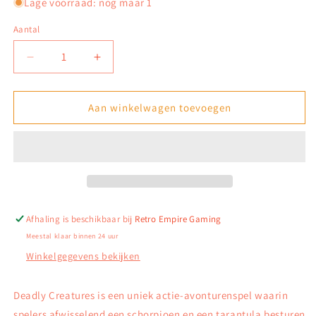
Lage voorraad: nog maar 1
Aantal
Aantal
Aantal
verlagen
verhogen
voor
voor
Deadly
Deadly
Aan winkelwagen toevoegen
Creatures
Creatures
(Duits)
(Duits)
-
-
Wii
Wii
Afhaling is beschikbaar bij
Retro Empire Gaming
Meestal klaar binnen 24 uur
Winkelgegevens bekijken
Deadly Creatures is een uniek actie-avonturenspel waarin
spelers afwisselend een schorpioen en een tarantula besturen