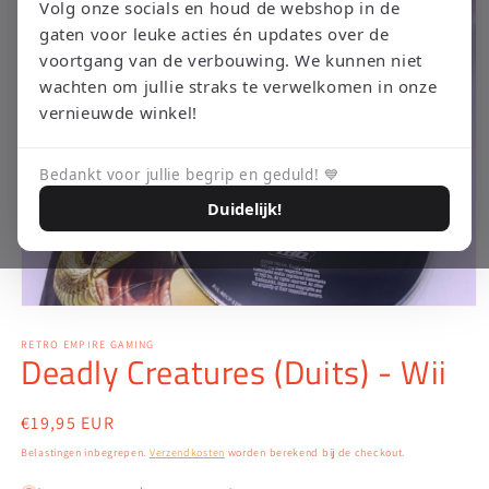
Volg onze socials en houd de webshop in de
gaten voor leuke acties én updates over de
voortgang van de verbouwing. We kunnen niet
wachten om jullie straks te verwelkomen in onze
vernieuwde winkel!
Bedankt voor jullie begrip en geduld! 💙
Duidelijk!
Media
1
openen
RETRO EMPIRE GAMING
Deadly Creatures (Duits) - Wii
in
modaal
Normale
€19,95 EUR
prijs
Belastingen inbegrepen.
Verzendkosten
worden berekend bij de checkout.