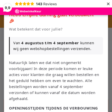
Meteen
×
143
Reviews
naar de
9,9
content
×
Retro Empire Gaming gaat verbouwen!
🎉
🎮 
r
Wat betekent dat voor jullie?
Klik Hier en Verkoop je Game of TCG collectie aan Retro Empire
→ WhatsApp 💬
Van
4 augustus t/m 4 september
kunnen
Nieuw: zoek je Magic-deck automatisch op in onze voorraad.
wij geen webshopbestellingen verzenden.
Natuurlijk laten we dat niet ongemerkt
voorbijgaan! In deze periode komen er leuke
Winkelwage
acties voor klanten die graag willen bestellen en
het geduld hebben om even te wachten. Alle
bestellingen worden vanaf 4 september
verzonden of kunnen vanaf die datum worden
afgehaald.
Zoeken
OPENINGSTIJDEN TIJDENS DE VERBOUWING