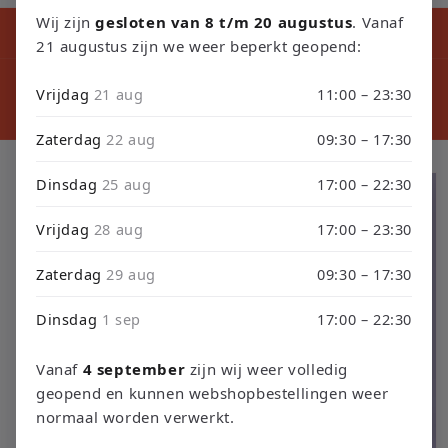
Wij zijn
gesloten van 8 t/m 20 augustus
. Vanaf
Kortingscode tijdens ons verbouwing10% Korting op Games en
Consoles : Verbouwing2026
21 augustus zijn we weer beperkt geopend:
⚠️ LET
⚠️ PLEASE NOTE: Orders placed from August 4 through
sept
Vrijdag
21 aug
11:00 – 23:30
September 3 will be shipped on September 4 due to our
septembe
store renovation. Thank you for your understanding!
Zaterdag
22 aug
09:30 – 17:30
Ga direct naar
Dinsdag
25 aug
17:00 – 22:30
productinformatie
Vrijdag
28 aug
17:00 – 23:30
Zaterdag
29 aug
09:30 – 17:30
Dinsdag
1 sep
17:00 – 22:30
Vanaf
4 september
zijn wij weer volledig
geopend en kunnen webshopbestellingen weer
normaal worden verwerkt.