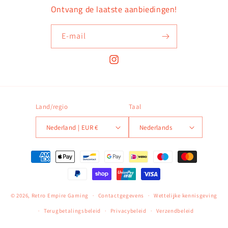
Ontvang de laatste aanbiedingen!
E‑mail
Instagram
Land/regio
Taal
Nederland | EUR €
Nederlands
Betaalmethoden
© 2026,
Retro Empire Gaming
Contactgegevens
Wettelijke kennisgeving
Terugbetalingsbeleid
Privacybeleid
Verzendbeleid
Algemene voorwaarden