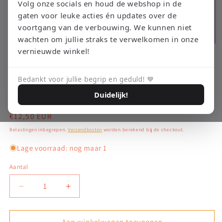
Volg onze socials en houd de webshop in de
gaten voor leuke acties én updates over de
voortgang van de verbouwing. We kunnen niet
wachten om jullie straks te verwelkomen in onze
Media
vernieuwde winkel!
1
openen
RETRO EMPIRE GAMING
Disney Sports Basketball –
in
modaal
Bedankt voor jullie begrip en geduld! 💙
Game Boy Advance
Duidelijk!
Normale
€12,50 EUR
prijs
Belastingen inbegrepen.
Verzendkosten
worden berekend bij de checkout.
Lage voorraad: nog maar 1
Aantal
Aantal
Aantal
verlagen
verhogen
voor
voor
Disney
Disney
Aan winkelwagen toevoegen