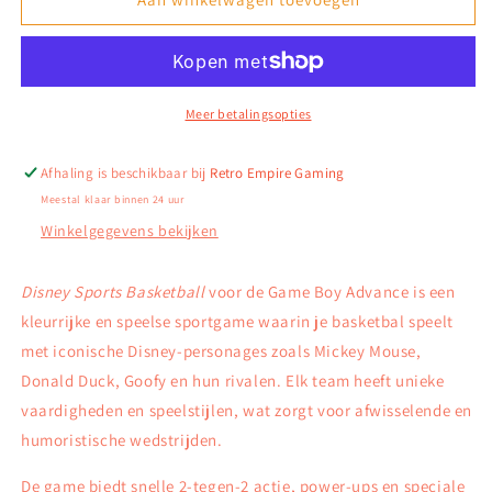
Sports
Sports
Basketball
Basketball
–
–
Game
Game
Boy
Boy
Meer betalingsopties
Advance
Advance
Afhaling is beschikbaar bij
Retro Empire Gaming
Meestal klaar binnen 24 uur
Winkelgegevens bekijken
Disney Sports Basketball
voor de Game Boy Advance is een
kleurrijke en speelse sportgame waarin je basketbal speelt
met iconische Disney-personages zoals Mickey Mouse,
Donald Duck, Goofy en hun rivalen. Elk team heeft unieke
vaardigheden en speelstijlen, wat zorgt voor afwisselende en
humoristische wedstrijden.
De game biedt snelle 2-tegen-2 actie, power-ups en speciale