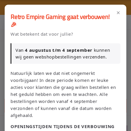
Meteen
🎮 
naar de
🚚 Gratis verzending vanaf €75 NL / €100 BE
content
×
Retro Empire Gaming gaat verbouwen!
Klik Hier en Verkoop je Game of TCG collectie aan Retro Empire
🎉
→ WhatsApp 💬
Wat betekent dat voor jullie?
Nieuw: zoek je Magic-deck automatisch op in onze voorraad.
Van
4 augustus t/m 4 september
kunnen
wij geen webshopbestellingen verzenden.
Winkelwage
Natuurlijk laten we dat niet ongemerkt
voorbijgaan! In deze periode komen er leuke
acties voor klanten die graag willen bestellen en
het geduld hebben om even te wachten. Alle
bestellingen worden vanaf 4 september
Zoeken
verzonden of kunnen vanaf die datum worden
afgehaald.
OPENINGSTIJDEN TIJDENS DE VERBOUWING
Ga direct naar