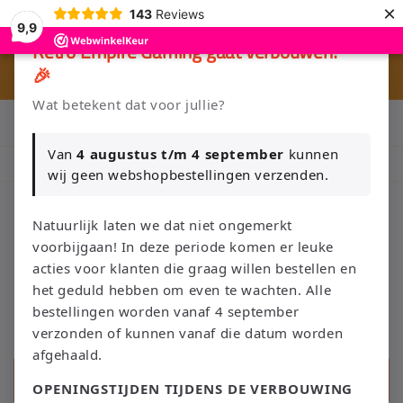
Meteen
×
143
Reviews
naar de
9,9
content
×
Retro Empire Gaming gaat verbouwen!
🎉
🎮 
🚚 Gratis verzending vanaf €75 NL / €100 BE
Wat betekent dat voor jullie?
Klik Hier en Verkoop je Game of TCG collectie aan Retro Empire
→ WhatsApp 💬
Van
4 augustus t/m 4 september
kunnen
Nieuw: zoek je Magic-deck automatisch op in onze voorraad.
wij geen webshopbestellingen verzenden.
Natuurlijk laten we dat niet ongemerkt
voorbijgaan! In deze periode komen er leuke
Winkelwage
acties voor klanten die graag willen bestellen en
het geduld hebben om even te wachten. Alle
bestellingen worden vanaf 4 september
verzonden of kunnen vanaf die datum worden
afgehaald.
Zoeken
OPENINGSTIJDEN TIJDENS DE VERBOUWING