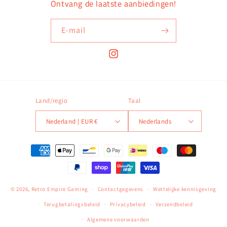
Ontvang de laatste aanbiedingen!
E‑mail
Instagram
Land/regio
Taal
Nederland | EUR €
Nederlands
Betaalmethoden
© 2026,
Retro Empire Gaming
Contactgegevens
Wettelijke kennisgeving
Terugbetalingsbeleid
Privacybeleid
Verzendbeleid
Algemene voorwaarden