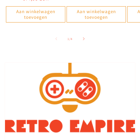
prijs
Aan winkelwagen
Aan winkelwagen
A
toevoegen
toevoegen
van
1
/
4