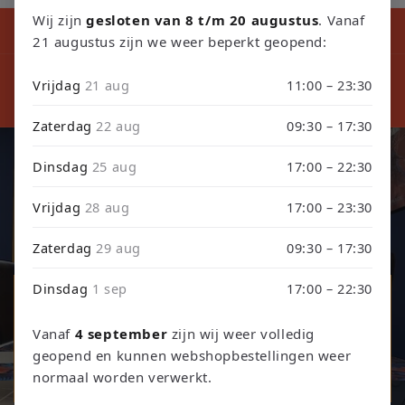
Wij zijn
gesloten van 8 t/m 20 augustus
. Vanaf
Kortingscode tijdens ons verbouwing10% Korting op Games en
Consoles : Verbouwing2026
21 augustus zijn we weer beperkt geopend:
⚠️ LET
⚠️ PLEASE NOTE: Orders placed from August 4 through
sept
Vrijdag
21 aug
11:00 – 23:30
September 3 will be shipped on September 4 due to our
septembe
store renovation. Thank you for your understanding!
Zaterdag
22 aug
09:30 – 17:30
Dinsdag
25 aug
17:00 – 22:30
Retro Games, Consoles & TCG
Vrijdag
28 aug
17:00 – 23:30
Ontdek onze collectie retro games, refurbished consoles en
trading card games.
Zaterdag
29 aug
09:30 – 17:30
Dinsdag
1 sep
17:00 – 22:30
Games & Consoles
Vanaf
4 september
zijn wij weer volledig
Trading Card Games
geopend en kunnen webshopbestellingen weer
normaal worden verwerkt.
TCG Events