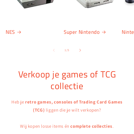
NES
Super Nintendo
Nint
van
1
/
5
Verkoop je games of TCG
collectie
Heb je
retro games, consoles of Trading Card Games
(TCG)
liggen die je wilt verkopen?
Wij kopen losse items én
complete collecties
.