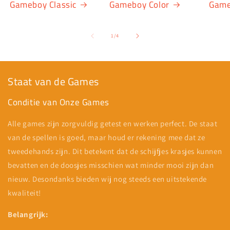
Gameboy Classic
Gameboy Color
Game
van
1
/
4
Staat van de Games
Conditie van Onze Games
Alle games zijn zorgvuldig getest en werken perfect. De staat
van de spellen is goed, maar houd er rekening mee dat ze
tweedehands zijn. Dit betekent dat de schijfjes krasjes kunnen
bevatten en de doosjes misschien wat minder mooi zijn dan
nieuw. Desondanks bieden wij nog steeds een uitstekende
kwaliteit!
Belangrijk: