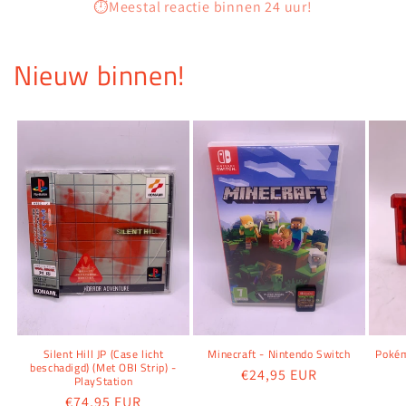
⏱️Meestal reactie binnen 24 uur!
Nieuw binnen!
Silent Hill JP (Case licht
Minecraft - Nintendo Switch
Pokém
beschadigd) (Met OBI Strip) -
Normale
€24,95 EUR
PlayStation
prijs
Normale
€74,95 EUR