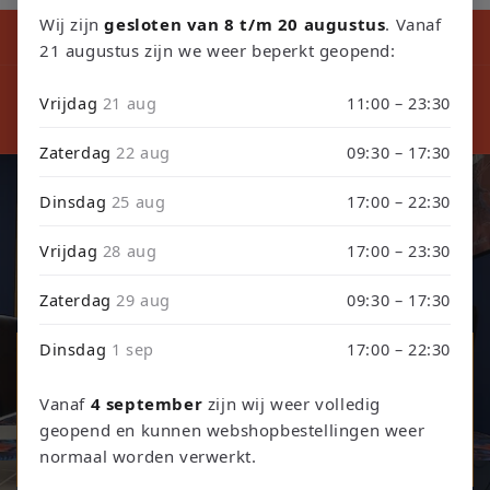
Wij zijn
gesloten van 8 t/m 20 augustus
. Vanaf
Kortingscode tijdens ons verbouwing10% Korting op Games en
Consoles : Verbouwing2026
21 augustus zijn we weer beperkt geopend:
⚠️ LET
⚠️ PLEASE NOTE: Orders placed from August 4 through
sept
Vrijdag
21 aug
11:00 – 23:30
September 3 will be shipped on September 4 due to our
septembe
store renovation. Thank you for your understanding!
Zaterdag
22 aug
09:30 – 17:30
Dinsdag
25 aug
17:00 – 22:30
Retro Games, Consoles & TCG
Vrijdag
28 aug
17:00 – 23:30
Ontdek onze collectie retro games, refurbished consoles en
trading card games.
Zaterdag
29 aug
09:30 – 17:30
Dinsdag
1 sep
17:00 – 22:30
Games & Consoles
Vanaf
4 september
zijn wij weer volledig
Trading Card Games
geopend en kunnen webshopbestellingen weer
normaal worden verwerkt.
TCG Events