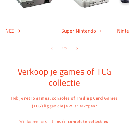
NES
Super Nintendo
Nint
van
1
/
5
Verkoop je games of TCG
collectie
Heb je
retro games, consoles of Trading Card Games
(TCG)
liggen die je wilt verkopen?
Wij kopen losse items én
complete collecties
.