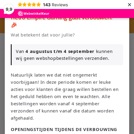
Meteen
×
143
Reviews
naar de
9,9
content
×
Retro Empire Gaming gaat verbouwen!
🎉
🎮 
🚚 Gratis verzending vanaf €75 NL / €100 BE
Wat betekent dat voor jullie?
Klik Hier en Verkoop je Game of TCG collectie aan Retro Empire
→ WhatsApp 💬
Van
4 augustus t/m 4 september
kunnen
Nieuw: zoek je Magic-deck automatisch op in onze voorraad.
wij geen webshopbestellingen verzenden.
Natuurlijk laten we dat niet ongemerkt
voorbijgaan! In deze periode komen er leuke
Winkelwage
acties voor klanten die graag willen bestellen en
het geduld hebben om even te wachten. Alle
bestellingen worden vanaf 4 september
verzonden of kunnen vanaf die datum worden
afgehaald.
Zoeken
OPENINGSTIJDEN TIJDENS DE VERBOUWING