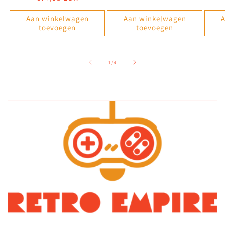
prijs
Aan winkelwagen
Aan winkelwagen
A
toevoegen
toevoegen
van
1
/
4