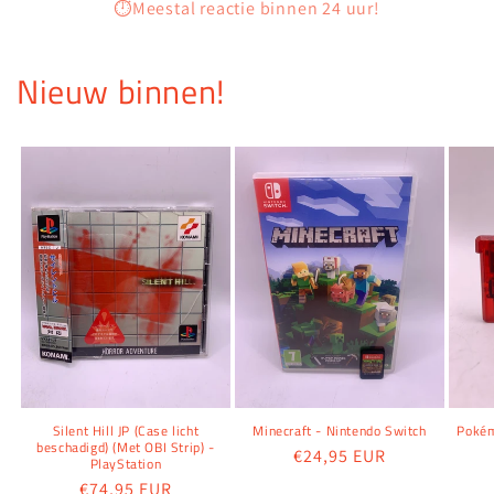
⏱️Meestal reactie binnen 24 uur!
Nieuw binnen!
Silent Hill JP (Case licht
Minecraft - Nintendo Switch
Pokém
beschadigd) (Met OBI Strip) -
Normale
€24,95 EUR
PlayStation
prijs
Normale
€74,95 EUR