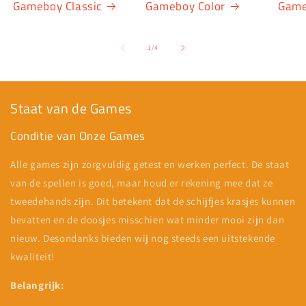
Gameboy Classic
Gameboy Color
Game
van
1
/
4
Staat van de Games
Conditie van Onze Games
Alle games zijn zorgvuldig getest en werken perfect. De staat
van de spellen is goed, maar houd er rekening mee dat ze
tweedehands zijn. Dit betekent dat de schijfjes krasjes kunnen
bevatten en de doosjes misschien wat minder mooi zijn dan
nieuw. Desondanks bieden wij nog steeds een uitstekende
kwaliteit!
Belangrijk: