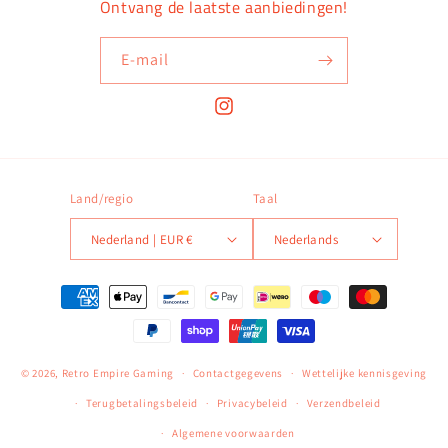
Ontvang de laatste aanbiedingen!
E‑mail
Instagram
Land/regio
Taal
Nederland | EUR €
Nederlands
Betaalmethoden
© 2026,
Retro Empire Gaming
Contactgegevens
Wettelijke kennisgeving
Terugbetalingsbeleid
Privacybeleid
Verzendbeleid
Algemene voorwaarden