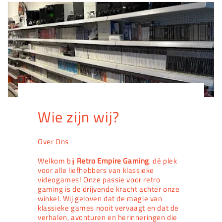
Wie zijn wij?
Over Ons
Welkom bij
Retro Empire Gaming
, dé plek
voor alle liefhebbers van klassieke
videogames! Onze passie voor retro
gaming is de drijvende kracht achter onze
winkel. Wij geloven dat de magie van
klassieke games nooit vervaagt en dat de
verhalen, avonturen en herinneringen die