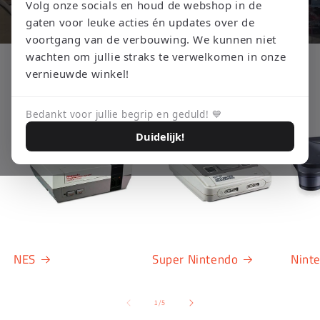
Volg onze socials en houd de webshop in de
gaten voor leuke acties én updates over de
voortgang van de verbouwing. We kunnen niet
wachten om jullie straks te verwelkomen in onze
Shop nu
vernieuwde winkel!
Bedankt voor jullie begrip en geduld! 💙
Duidelijk!
NES
Super Nintendo
Nint
van
1
/
5