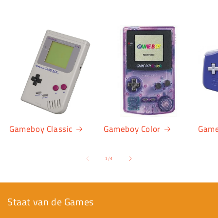
Gameboy Classic
Gameboy Color
Game
van
1
/
4
Staat van de Games