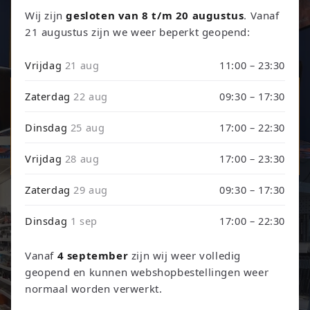
Retro Games, Consoles & TCG
Wij zijn
gesloten van 8 t/m 20 augustus
. Vanaf
21 augustus zijn we weer beperkt geopend:
Ontdek onze collectie retro games, refurbished consoles en
trading card games.
Vrijdag
21 aug
11:00 – 23:30
Games & Consoles
Zaterdag
22 aug
09:30 – 17:30
Trading Card Games
Dinsdag
25 aug
17:00 – 22:30
Vrijdag
28 aug
17:00 – 23:30
TCG Events
Zaterdag
29 aug
09:30 – 17:30
Dinsdag
1 sep
17:00 – 22:30
Vanaf
4 september
zijn wij weer volledig
geopend en kunnen webshopbestellingen weer
normaal worden verwerkt.