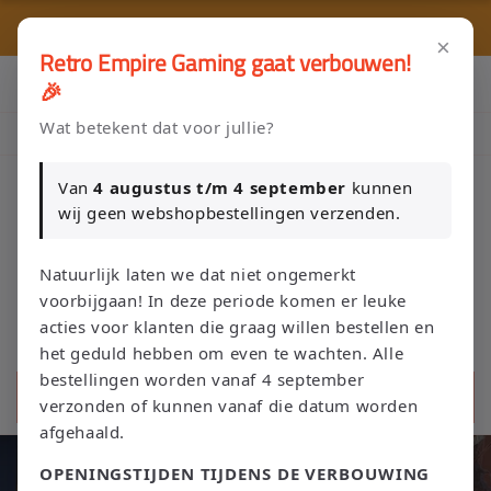
Meteen
🎮 
naar de
🚚 Gratis verzending vanaf €75 NL / €100 BE
content
×
Retro Empire Gaming gaat verbouwen!
Klik Hier en Verkoop je Game of TCG collectie aan Retro Empire
🎉
→ WhatsApp 💬
Wat betekent dat voor jullie?
Nieuw: zoek je Magic-deck automatisch op in onze voorraad.
Van
4 augustus t/m 4 september
kunnen
wij geen webshopbestellingen verzenden.
Winkelwage
Natuurlijk laten we dat niet ongemerkt
voorbijgaan! In deze periode komen er leuke
acties voor klanten die graag willen bestellen en
het geduld hebben om even te wachten. Alle
bestellingen worden vanaf 4 september
Zoeken
verzonden of kunnen vanaf die datum worden
afgehaald.
OPENINGSTIJDEN TIJDENS DE VERBOUWING