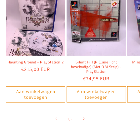
Haunting Ground - PlayStation 2
Silent Hill JP (Case licht
Mine
beschadigd) (Met OBI Strip) -
Normale
€215,00 EUR
PlayStation
prijs
Normale
€74,95 EUR
prijs
Aan winkelwagen
Aan winkelwagen
A
toevoegen
toevoegen
van
1
/
5