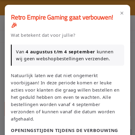
Meteen
🎮 
naar de
🚚 Gratis verzending vanaf €75 NL / €100 BE
content
×
Retro Empire Gaming gaat verbouwen!
Klik Hier en Verkoop je Game of TCG collectie aan Retro Empire
🎉
→ WhatsApp 💬
Wat betekent dat voor jullie?
Nieuw: zoek je Magic-deck automatisch op in onze voorraad.
Van
4 augustus t/m 4 september
kunnen
wij geen webshopbestellingen verzenden.
Winkelwage
Natuurlijk laten we dat niet ongemerkt
voorbijgaan! In deze periode komen er leuke
acties voor klanten die graag willen bestellen en
het geduld hebben om even te wachten. Alle
bestellingen worden vanaf 4 september
Zoeken
verzonden of kunnen vanaf die datum worden
afgehaald.
OPENINGSTIJDEN TIJDENS DE VERBOUWING
Ga direct naar