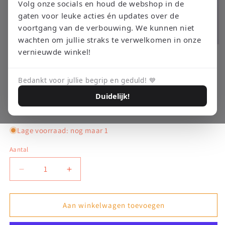
Volg onze socials en houd de webshop in de
gaten voor leuke acties én updates over de
voortgang van de verbouwing. We kunnen niet
wachten om jullie straks te verwelkomen in onze
Media
vernieuwde winkel!
1
openen
RETRO EMPIRE GAMING
Fallout 3 - PlayStation 3
in
modaal
Bedankt voor jullie begrip en geduld! 💙
Duidelijk!
Normale
€7,95 EUR
prijs
Belastingen inbegrepen.
Verzendkosten
worden berekend bij de checkout.
Lage voorraad: nog maar 1
Aantal
Aantal
Aantal
verlagen
verhogen
voor
voor
Fallout
Fallout
Aan winkelwagen toevoegen
3
3