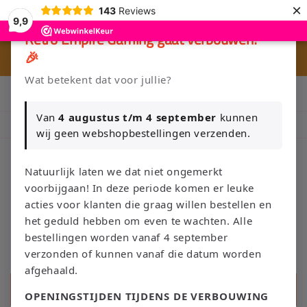
Meteen
×
143
Reviews
naar de
9,9
content
×
Retro Empire Gaming gaat verbouwen!
🎉
🎮 
🚚 Gratis verzending vanaf €75 NL / €100 BE
Wat betekent dat voor jullie?
Klik Hier en Verkoop je Game of TCG collectie aan Retro Empire
→ WhatsApp 💬
Van
4 augustus t/m 4 september
kunnen
Nieuw: zoek je Magic-deck automatisch op in onze voorraad.
wij geen webshopbestellingen verzenden.
Natuurlijk laten we dat niet ongemerkt
voorbijgaan! In deze periode komen er leuke
Winkelwage
acties voor klanten die graag willen bestellen en
het geduld hebben om even te wachten. Alle
bestellingen worden vanaf 4 september
verzonden of kunnen vanaf die datum worden
afgehaald.
Zoeken
OPENINGSTIJDEN TIJDENS DE VERBOUWING