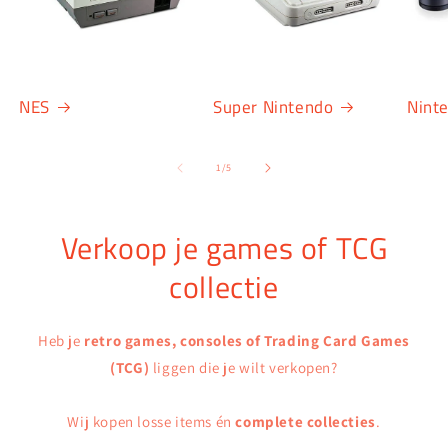
NES
Super Nintendo
Nint
van
1
/
5
Verkoop je games of TCG
collectie
Heb je
retro games, consoles of Trading Card Games
(TCG)
liggen die je wilt verkopen?
Wij kopen losse items én
complete collecties
.