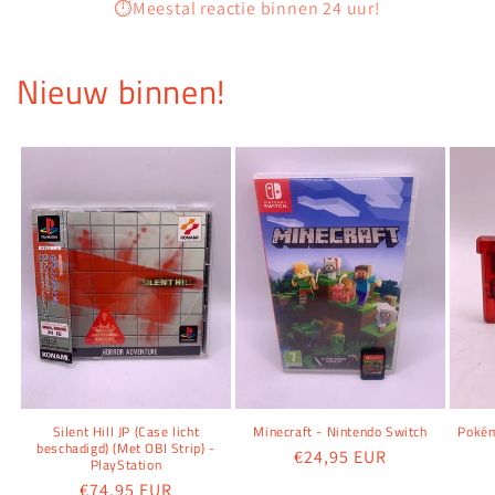
⏱️Meestal reactie binnen 24 uur!
Nieuw binnen!
Silent Hill JP (Case licht
Minecraft - Nintendo Switch
Pokém
beschadigd) (Met OBI Strip) -
Normale
€24,95 EUR
PlayStation
prijs
Normale
€74,95 EUR