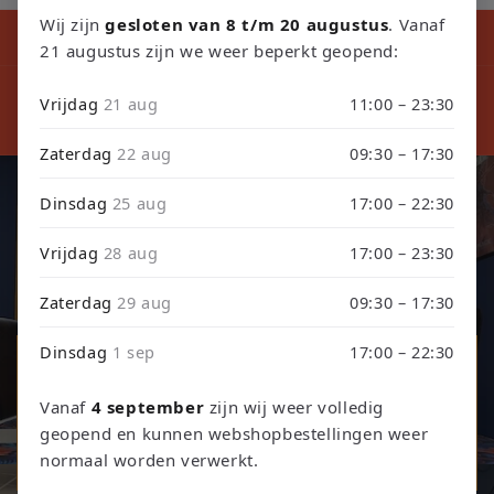
Wij zijn
gesloten van 8 t/m 20 augustus
. Vanaf
Kortingscode tijdens ons verbouwing10% Korting op Games en
Consoles : Verbouwing2026
21 augustus zijn we weer beperkt geopend:
⚠️ LET
⚠️ PLEASE NOTE: Orders placed from August 4 through
sept
Vrijdag
21 aug
11:00 – 23:30
September 3 will be shipped on September 4 due to our
septembe
store renovation. Thank you for your understanding!
Zaterdag
22 aug
09:30 – 17:30
Dinsdag
25 aug
17:00 – 22:30
Retro Games, Consoles & TCG
Vrijdag
28 aug
17:00 – 23:30
Ontdek onze collectie retro games, refurbished consoles en
trading card games.
Zaterdag
29 aug
09:30 – 17:30
Dinsdag
1 sep
17:00 – 22:30
Games & Consoles
Vanaf
4 september
zijn wij weer volledig
Trading Card Games
geopend en kunnen webshopbestellingen weer
normaal worden verwerkt.
TCG Events