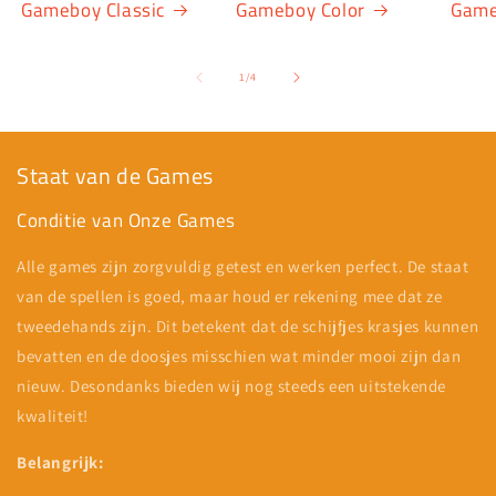
Gameboy Classic
Gameboy Color
Game
van
1
/
4
Staat van de Games
Conditie van Onze Games
Alle games zijn zorgvuldig getest en werken perfect. De staat
van de spellen is goed, maar houd er rekening mee dat ze
tweedehands zijn. Dit betekent dat de schijfjes krasjes kunnen
bevatten en de doosjes misschien wat minder mooi zijn dan
nieuw. Desondanks bieden wij nog steeds een uitstekende
kwaliteit!
Belangrijk: