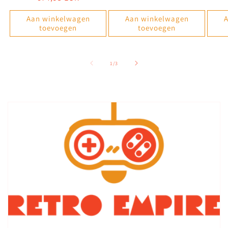
prijs
Aan winkelwagen
Aan winkelwagen
A
toevoegen
toevoegen
van
1
/
3