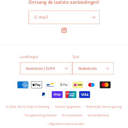
Ontvang de laatste aanbiedingen!
E‑mail
Instagram
Land/regio
Taal
Nederland | EUR €
Nederlands
Betaalmethoden
© 2026,
Retro Empire Gaming
Contactgegevens
Wettelijke kennisgeving
Terugbetalingsbeleid
Privacybeleid
Verzendbeleid
Algemene voorwaarden