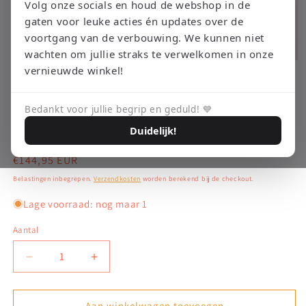
Volg onze socials en houd de webshop in de
gaten voor leuke acties én updates over de
voortgang van de verbouwing. We kunnen niet
wachten om jullie straks te verwelkomen in onze
Media
vernieuwde winkel!
1
openen
RETRO EMPIRE GAMING
Grand Theft Auto 2 –
in
modaal
Bedankt voor jullie begrip en geduld! 💙
Dreamcast
Duidelijk!
Normale
€144,95 EUR
prijs
Belastingen inbegrepen.
Verzendkosten
worden berekend bij de checkout.
Lage voorraad: nog maar 1
Aantal
Aantal
Aantal
verlagen
verhogen
voor
voor
Grand
Grand
Aan winkelwagen toevoegen