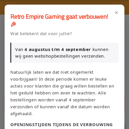
Meteen
🎮 
naar de
🚚 Gratis verzending vanaf €75 NL / €100 BE
content
×
Retro Empire Gaming gaat verbouwen!
Klik Hier en Verkoop je Game of TCG collectie aan Retro Empire
🎉
→ WhatsApp 💬
Wat betekent dat voor jullie?
Nieuw: zoek je Magic-deck automatisch op in onze voorraad.
Van
4 augustus t/m 4 september
kunnen
wij geen webshopbestellingen verzenden.
Winkelwage
Natuurlijk laten we dat niet ongemerkt
voorbijgaan! In deze periode komen er leuke
acties voor klanten die graag willen bestellen en
het geduld hebben om even te wachten. Alle
bestellingen worden vanaf 4 september
Zoeken
verzonden of kunnen vanaf die datum worden
afgehaald.
OPENINGSTIJDEN TIJDENS DE VERBOUWING
Ga direct naar