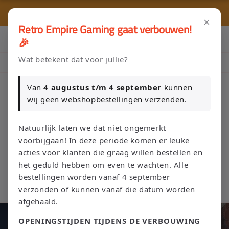
Meteen
🎮 
naar de
🚚 Gratis verzending vanaf €75 NL / €100 BE
content
×
Retro Empire Gaming gaat verbouwen!
Klik Hier en Verkoop je Game of TCG collectie aan Retro Empire
🎉
→ WhatsApp 💬
Wat betekent dat voor jullie?
Nieuw: zoek je Magic-deck automatisch op in onze voorraad.
Van
4 augustus t/m 4 september
kunnen
wij geen webshopbestellingen verzenden.
Winkelwage
Natuurlijk laten we dat niet ongemerkt
voorbijgaan! In deze periode komen er leuke
acties voor klanten die graag willen bestellen en
het geduld hebben om even te wachten. Alle
bestellingen worden vanaf 4 september
Zoeken
verzonden of kunnen vanaf die datum worden
afgehaald.
OPENINGSTIJDEN TIJDENS DE VERBOUWING