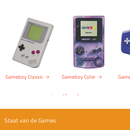
Gameboy Classic
Gameboy Color
Game
van
1
/
4
Staat van de Games