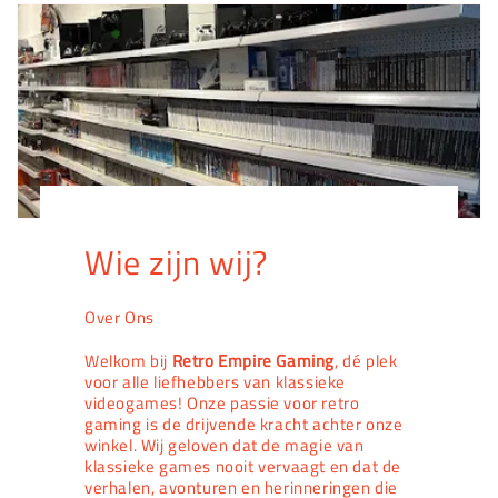
Wie zijn wij?
Over Ons
Welkom bij
Retro Empire Gaming
, dé plek
voor alle liefhebbers van klassieke
videogames! Onze passie voor retro
gaming is de drijvende kracht achter onze
winkel. Wij geloven dat de magie van
klassieke games nooit vervaagt en dat de
verhalen, avonturen en herinneringen die