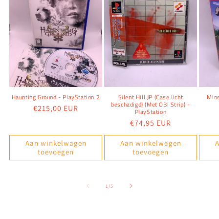
Haunting Ground - PlayStation 2
Silent Hill JP (Case licht
Mine
beschadigd) (Met OBI Strip) -
Normale
€215,00 EUR
PlayStation
prijs
Normale
€74,95 EUR
prijs
Aan winkelwagen
Aan winkelwagen
A
toevoegen
toevoegen
van
1
/
5