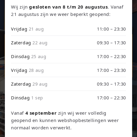
Retro Games, Consoles & TCG
Wij zijn
gesloten van 8 t/m 20 augustus
. Vanaf
21 augustus zijn we weer beperkt geopend:
Ontdek onze collectie retro games, refurbished consoles en
trading card games.
Vrijdag
21 aug
11:00 – 23:30
Games & Consoles
Zaterdag
22 aug
09:30 – 17:30
Trading Card Games
Dinsdag
25 aug
17:00 – 22:30
Vrijdag
28 aug
17:00 – 23:30
TCG Events
Zaterdag
29 aug
09:30 – 17:30
Dinsdag
1 sep
17:00 – 22:30
Vanaf
4 september
zijn wij weer volledig
geopend en kunnen webshopbestellingen weer
normaal worden verwerkt.