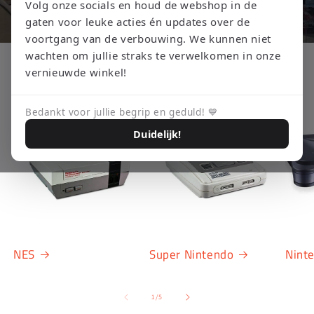
Volg onze socials en houd de webshop in de
gaten voor leuke acties én updates over de
voortgang van de verbouwing. We kunnen niet
wachten om jullie straks te verwelkomen in onze
Shop nu
vernieuwde winkel!
Bedankt voor jullie begrip en geduld! 💙
Duidelijk!
NES
Super Nintendo
Nint
van
1
/
5