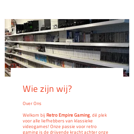
Wie zijn wij?
Over Ons
Welkom bij
Retro Empire Gaming
, dé plek
voor alle liefhebbers van klassieke
videogames! Onze passie voor retro
gaming is de drijvende kracht achter onze