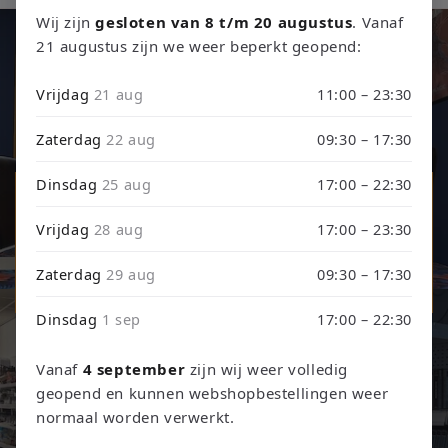
Wij zijn
gesloten van 8 t/m 20 augustus
. Vanaf
21 augustus zijn we weer beperkt geopend:
Retro Games, Consoles & TCG
Vrijdag
21 aug
11:00 – 23:30
Ontdek onze collectie retro games, refurbished consoles en
trading card games.
Zaterdag
22 aug
09:30 – 17:30
Dinsdag
25 aug
17:00 – 22:30
Games & Consoles
Vrijdag
28 aug
17:00 – 23:30
Trading Card Games
Zaterdag
29 aug
09:30 – 17:30
TCG Events
Dinsdag
1 sep
17:00 – 22:30
Vanaf
4 september
zijn wij weer volledig
geopend en kunnen webshopbestellingen weer
normaal worden verwerkt.