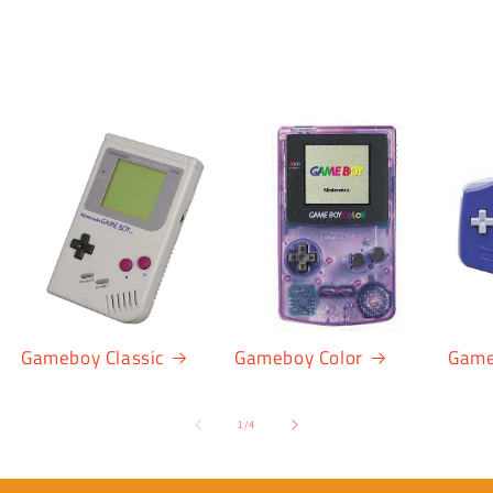
Gameboy Classic
Gameboy Color
Game
van
1
/
4