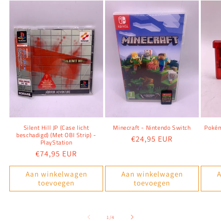
Silent Hill JP (Case licht
Minecraft - Nintendo Switch
Pokém
beschadigd) (Met OBI Strip) -
Normale
€24,95 EUR
PlayStation
prijs
Normale
€74,95 EUR
prijs
Aan winkelwagen
Aan winkelwagen
A
toevoegen
toevoegen
van
1
/
4