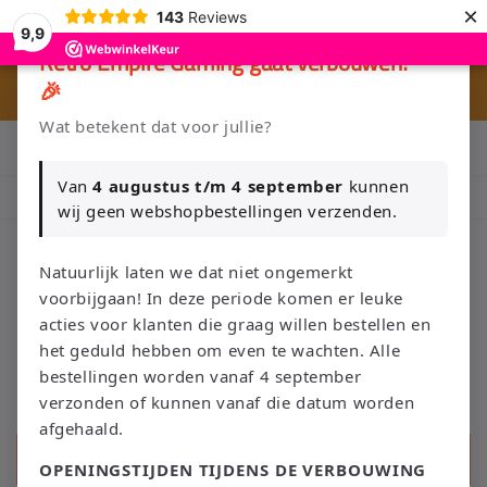
Meteen
×
143
Reviews
naar de
9,9
content
×
Retro Empire Gaming gaat verbouwen!
🎉
🎮 
🚚 Gratis verzending vanaf €75 NL / €100 BE
Wat betekent dat voor jullie?
Klik Hier en Verkoop je Game of TCG collectie aan Retro Empire
→ WhatsApp 💬
Van
4 augustus t/m 4 september
kunnen
Nieuw: zoek je Magic-deck automatisch op in onze voorraad.
wij geen webshopbestellingen verzenden.
Natuurlijk laten we dat niet ongemerkt
voorbijgaan! In deze periode komen er leuke
Winkelwage
acties voor klanten die graag willen bestellen en
het geduld hebben om even te wachten. Alle
bestellingen worden vanaf 4 september
verzonden of kunnen vanaf die datum worden
afgehaald.
Zoeken
OPENINGSTIJDEN TIJDENS DE VERBOUWING