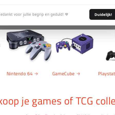
Duidelijk!
edankt voor jullie begrip en geduld! 💙
Nintendo 64
GameCube
Playsta
koop je games of TCG colle