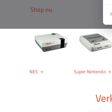
Shop nu
B
NES
Super Nintendo
Ver