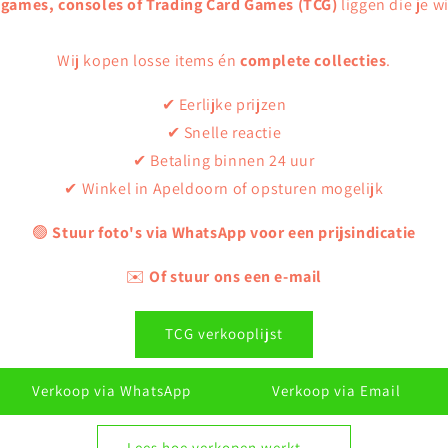
 games, consoles of Trading Card Games (TCG)
liggen die je w
Wij kopen losse items én
complete collecties
.
✔ Eerlijke prijzen
✔ Snelle reactie
✔ Betaling binnen 24 uur
✔ Winkel in Apeldoorn of opsturen mogelijk
🟢
Stuur foto's via WhatsApp voor een prijsindicatie
✉️
Of stuur ons een e-mail
TCG verkooplijst
Verkoop via WhatsApp
Verkoop via Email
Lees hoe verkopen werkt →