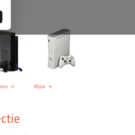
tion
Xbox
ctie