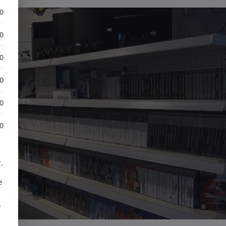
30
30
30
CG
30
rd games.
30
30
.
e
e