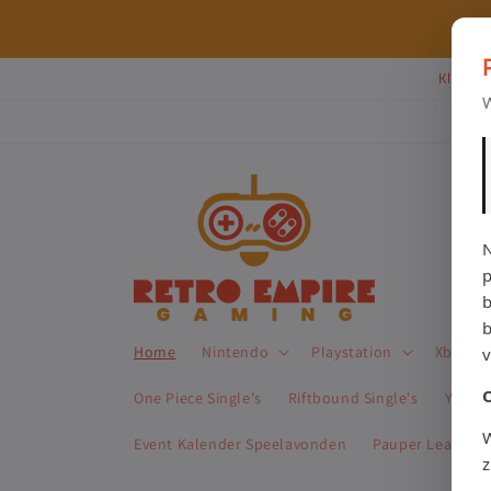
Meteen
naar de
⭐ 80+ reviews | ✔ WebwinkelKeur
content
Klik Hi
W
N
p
b
Home
Nintendo
Playstation
Xbox
One Piece Single's
Riftbound Single's
Yu-Gi-
W
Event Kalender Speelavonden
Pauper League 
z