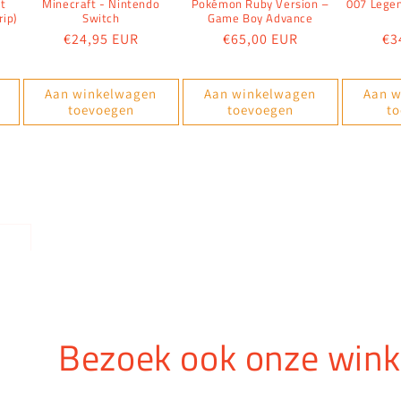
ht
Minecraft - Nintendo
Pokémon Ruby Version –
007 Legen
rip)
Switch
Game Boy Advance
Normale
€24,95 EUR
Normale
€65,00 EUR
No
€3
prijs
prijs
pri
Aan winkelwagen
Aan winkelwagen
Aan w
toevoegen
toevoegen
t
Bezoek ook onze wink