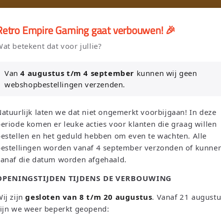
🎮
🚚 Gratis verzending vanaf €75 NL / €100 BE
Retro Empire Gaming gaat verbouwen! 🎉
er en Verkoop je Game of TCG collectie aan Retro Empire → WhatsAp
at betekent dat voor jullie?
Nieuw: zoek je Magic-deck automatisch op in onze voorraad.
Van
4 augustus t/m 4 september
kunnen wij geen
webshopbestellingen verzenden.
L
T
Zoeken
Nederland | EUR €
Nederlands
atuurlijk laten we dat niet ongemerkt voorbijgaan! In deze
a
a
eriode komen er leuke acties voor klanten die graag willen
n
a
estellen en het geduld hebben om even te wachten. Alle
bestellingen worden vanaf 4 september verzonden of kunne
d
l
Sega
Atari
Trading Card Games
Pokemon Single's
vanaf die datum worden afgehaald.
/
OPENINGSTIJDEN TIJDENS DE VERBOUWING
Oh! Single's
Funko Pop!
Bordspellen
Sale!
Merchandise
r
e
ij zijn
gesloten van 8 t/m 20 augustus
. Vanaf 21 august
Leaderboard
ijn we weer beperkt geopend:
g