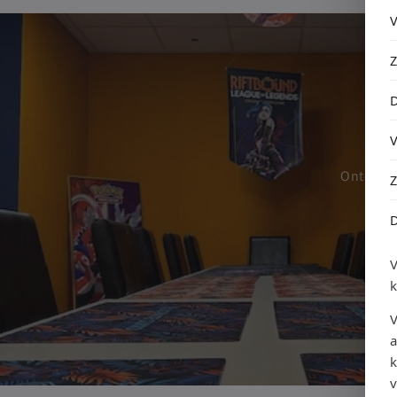
R
Ontdek o
V
a
k