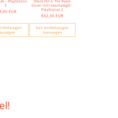
ds - PlayStation
Silent Hill 4: The Room
3
(Cover licht beschadigd) -
PlayStation 2
rmale
4,95 EUR
Normale
€62,50 EUR
js
prijs
inkelwagen
Aan winkelwagen
oevoegen
toevoegen
el!