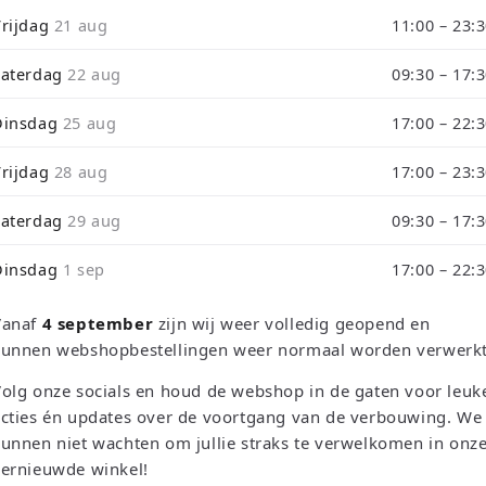
i
Vrijdag
21 aug
11:00 – 23:
o
Zaterdag
22 aug
09:30 – 17:
Dinsdag
25 aug
17:00 – 22:
etro Games, Consoles & T
Vrijdag
28 aug
17:00 – 23:
nze collectie retro games, refurbished consoles en trading ca
Zaterdag
29 aug
09:30 – 17:
Dinsdag
1 sep
17:00 – 22:
Games & Consoles
Trading Card Games
Vanaf
4 september
zijn wij weer volledig geopend en
TCG Events
kunnen webshopbestellingen weer normaal worden verwerkt
olg onze socials en houd de webshop in de gaten voor leuk
cties én updates over de voortgang van de verbouwing. We
unnen niet wachten om jullie straks te verwelkomen in onz
vernieuwde winkel!