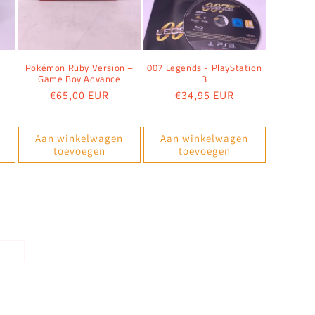
o
Pokémon Ruby Version –
007 Legends - PlayStation
Game Boy Advance
3
Normale
€65,00 EUR
Normale
€34,95 EUR
prijs
prijs
Aan winkelwagen
Aan winkelwagen
toevoegen
toevoegen