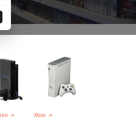
tion
Xbox