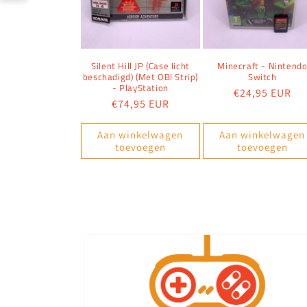
Silent Hill JP (Case licht
Minecraft - Nintend
beschadigd) (Met OBI Strip)
Switch
- PlayStation
Normale
€24,95 EUR
Normale
€74,95 EUR
prijs
prijs
Aan winkelwagen
Aan winkelwagen
toevoegen
toevoegen