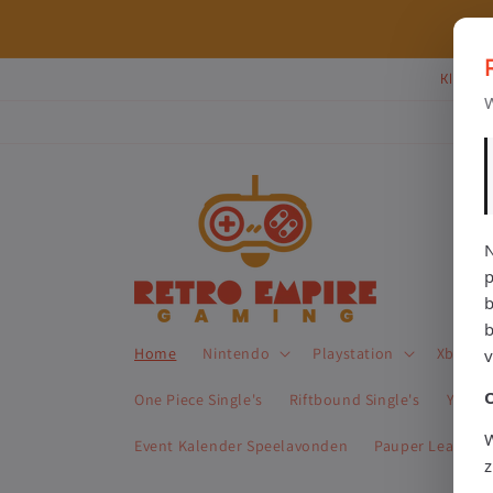
Meteen
naar de
⭐ 80+ reviews | ✔ WebwinkelKeur
content
Klik Hi
W
N
p
b
Home
Nintendo
Playstation
Xbox
One Piece Single's
Riftbound Single's
Yu-Gi-
W
Event Kalender Speelavonden
Pauper League 
z