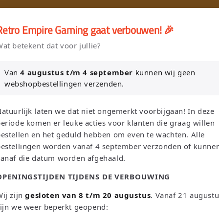
🎮
🚚 Gratis verzending vanaf €75 NL / €100 BE
Retro Empire Gaming gaat verbouwen! 🎉
er en Verkoop je Game of TCG collectie aan Retro Empire → WhatsAp
at betekent dat voor jullie?
Nieuw: zoek je Magic-deck automatisch op in onze voorraad.
Van
4 augustus t/m 4 september
kunnen wij geen
webshopbestellingen verzenden.
L
T
Zoeken
Nederland | EUR €
Nederlands
atuurlijk laten we dat niet ongemerkt voorbijgaan! In deze
a
a
eriode komen er leuke acties voor klanten die graag willen
n
a
estellen en het geduld hebben om even te wachten. Alle
bestellingen worden vanaf 4 september verzonden of kunne
d
l
Sega
Atari
Trading Card Games
Pokemon Single's
vanaf die datum worden afgehaald.
/
OPENINGSTIJDEN TIJDENS DE VERBOUWING
Oh! Single's
Funko Pop!
Bordspellen
Sale!
Merchandise
r
e
ij zijn
gesloten van 8 t/m 20 augustus
. Vanaf 21 august
Leaderboard
ijn we weer beperkt geopend:
g