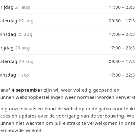
i
Vrijdag
21 aug
11:00 – 23:
de tijdens ons verbouwing10% Korting op Games en Consoles : Ver
o
Zaterdag
22 aug
09:30 – 17:
rough September 3 will be shipped on September 4 due to our store
Dinsdag
25 aug
17:00 – 22:
Vrijdag
28 aug
17:00 – 23:
Zaterdag
29 aug
09:30 – 17:
etro Games, Consoles & T
Dinsdag
1 sep
17:00 – 22:
nze collectie retro games, refurbished consoles en trading ca
Vanaf
4 september
zijn wij weer volledig geopend en
kunnen webshopbestellingen weer normaal worden verwerkt
Games & Consoles
Trading Card Games
olg onze socials en houd de webshop in de gaten voor leuk
cties én updates over de voortgang van de verbouwing. We
TCG Events
unnen niet wachten om jullie straks te verwelkomen in onz
vernieuwde winkel!