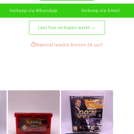
Verkoop via WhatsApp
Verkoop via Email
Lees hoe verkopen werkt →
⏱️Meestal reactie binnen 24 uur!